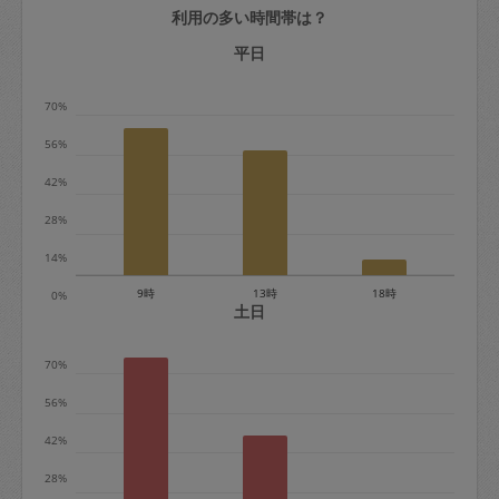
利用の多い時間帯は？
定期契約をキャンセルする場合、毎週定
期は月2回まで隔週定期は月1回までキャ
平日
ンセル料は発生しません。それ以上はキ
70%
ャンセル料が発生します。
56%
定期契約キャンセル料：
42%
・1回につき1,200円※
28%
・詳細ルールは、
こちら
を参照くださ
い。
14%
9時
13時
18時
0%
※キャンセル料金の設定について：
土日
定期依頼1回（3時間）の金額とスポット
70%
1回（3時間）依頼した場合の金額の差額
相当で料金設定されています。
56%
42%
28%