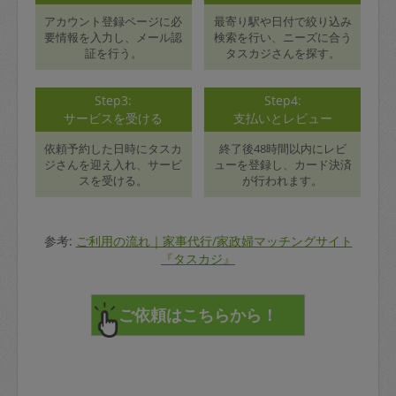
アカウント登録ページに必
最寄り駅や日付で絞り込み
要情報を入力し、メール認
検索を行い、ニーズに合う
証を行う。
タスカジさんを探す。
Step3:
Step4:
サービスを受ける
支払いとレビュー
依頼予約した日時にタスカ
終了後48時間以内にレビ
ジさんを迎え入れ、サービ
ューを登録し、カード決済
スを受ける。
が行われます。
参考:
ご利用の流れ｜家事代行/家政婦マッチングサイト
『タスカジ』