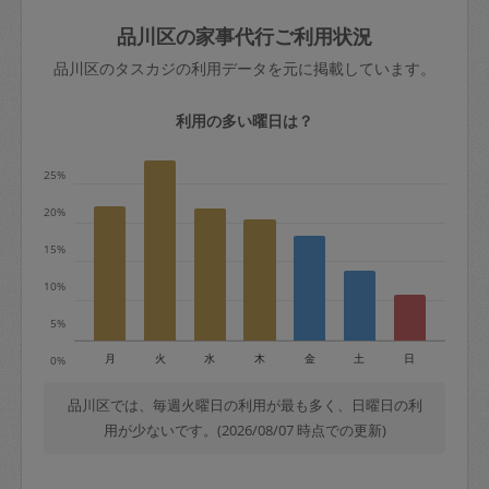
玉、など
きた場合は損害保険の対象外となるので
依頼者不在による当日キャンセル＝依頼
品川区の家事代行ご利用状況
ご注意ください。
金額の100%＋交通費全額
品川区のタスカジの利用データを元に掲載しています。
あわせてこちらも参照ください
：
初めて
利用します。注意しなくてはいけない点
※例：依頼日時／土曜日午前9時開始の場
利用の多い曜日は？
はありますか？
合、水曜日午前9時以降はキャンセル料が
発生
25%
水曜日9時〜金曜日9時まで＝依頼料金の
20%
50%
15%
金曜日9時～土曜日8時まで＝依頼金額の
100%
10%
土曜日8時〜実施時間＝依頼金額の100%
5%
＋交通費全額
月
火
水
木
金
土
日
0%
依頼者不在による当日キャンセル＝依頼
金額の100%＋交通費全額
品川区では、毎週火曜日の利用が最も多く、日曜日の利
用が少ないです。(2026/08/07 時点での更新)
2. 定期契約キャンセル（定期契約のみ）