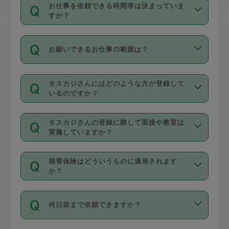
す。
丈夫です。
お仕事を依頼できる時間帯は決まっていま
料金のご請求と合わせてお支払いとなり
定期の最低利用回数は設けていない代わ
デビットカード・プリペイドカード（Vプ
すか？
ます。交通費の金額は「依頼の詳細」に
りに、一定数を超えたキャンセルは有償
リカ、au WALLETなど）
は支払にはご利
時間帯は3種類あります。いずれも１回あ
自動計算で表示されます。
でキャンセルすることが出来ます。
用いただけませんのでご注意ください。
お願いできるお仕事の範囲は？
たり３時間です。
銀行振込や現金払いも対応していませ
（例：毎週定期の場合は３回以上のキャ
ん。
掃除、整理収納、洗濯、買い物、料理、
・ＡＭ ９時～１２時
ンセルが有償（1200円、隔週定期の場合
なお、タスカジさんの交通費も、依頼料
タスカジさんにはどのような方が登録して
作り置きです。タスカジさんによってで
・ＰＭ １３時～１６時
いるのですか？
は２回以上のキャンセルが有償（1200
金のご請求と合わせてお支払いとなりま
きる仕事の範囲が異なりますので、依頼
・夜 １８時～２１時
円））
す。交通費の金額は「依頼の詳細」に自
主婦として長年の家事経験をお持ちの
する前にタスカジさんのプロフィールで
動計算で表示されます。
タスカジさんの登録に際して面接や教育は
方、栄養士・調理師といった資格者で保
確認してください。
開始時間を２時間前後変更することが可
実施していますか？
育園や学校の給食やレストランで料理関
基本的に、高所での作業や危険作業、屋
能です。依頼送信後、個別にタスカジさ
応募の際に、各自事務局との面接と説明
係の専門職に従事されていた方、日本で
外での作業は対象外です。
んにメッセージを送り調整してくださ
損害保険はどういうものに適用されます
を行っています。その後、身分証明書の
すでにハウスキーパーや英語の先生とし
か？
い。ただし、２時間を越えての調整はで
写真提出をしていただいています。外国
てお仕事をしているフィリピン出身の
きません。
依頼者とタスカジさんとの間でタスカジ
人の場合は在留カードで労働許可状況を
方、海外からの留学生、家事が好きな会
万が一、依頼した時間帯と作業時間が１
何日前まで依頼できますか？
を通して成立した作業時間内での作業に
確認しています。タスカジさんトレーニ
社員など様々なバックグラウンドの方が
時間も被らない場合、損害保険の対象外
適用されます。作業範囲は、掃除、洗
ング動画を使ったセルフトレーニングの
登録しています。
となりますので、ご注意ください。