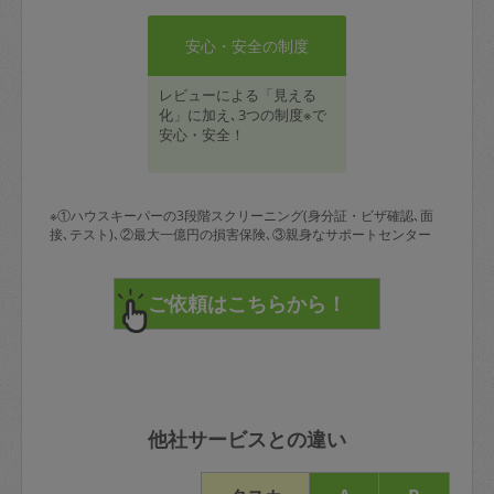
安心・安全の制度
レビューによる「見える
化」に加え､3つの制度※で
安心・安全！
※①ハウスキーパーの3段階スクリーニング(身分証・ビザ確認､面
接､テスト)､②最大一億円の損害保険､③親身なサポートセンター
他社サービスとの違い