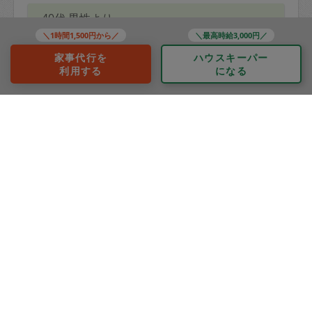
40代 男性より
＼1時間1,500円から／
＼最高時給3,000円／
Nitta
家事代行を
ハウスキーパー
利用する
になる
評価：
本日もありがとうございました。
どれも美味しく、栄養バランスも良く、またお暑い中い
らして頂き感謝致します。おくらを豚肉で巻いたもの、
あっという間に食べてしまいました。なすみそにじゃこ
も合いますね、ししゃも酢漬けも美味、またお時間合い
もっと見る
ましたら是非宜しくお願い致します。ありがとうござい
※依頼者の依頼当時の主観的な感想です。
ました。
50代 女性より
mito
評価：
今回もたくさんのお料理をお作りいただきありがとうご