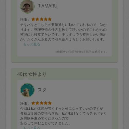
RIAMARU
評価：
テキパキとこちらの要望通りに動いてくれるので、助か
ります。整理整頓の仕方を教えて頂いたのでこれからの
整理にも役立てたいです。少しずつでも整理したい箇所
が、たくさんあるので引き続きよろしくお願いします。
今回も整理されてありがとうございました、
もっと見る
※依頼者の依頼当時の主観的な感想です。
40代 女性より
スタ
評価：
今回は私が体調が悪くずっと横になっていたのですが
各種ゴミ袋の交換も含め、私が動けなくてもテキパキと
お掃除を進めてくださったので
安心して休むことができました。
もっと見る