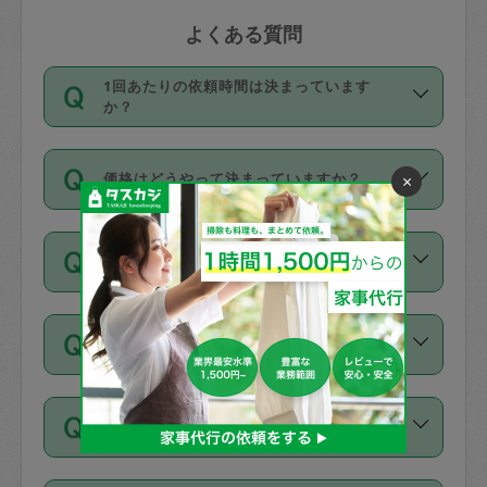
よくある質問
1回あたりの依頼時間は決まっています
か？
依頼1回につき3時間固定です。3時間を
価格はどうやって決まっていますか？
×
超えて依頼したい場合は、延長機能をご
利用ください。機能をご利用いただくに
11種類の価格帯の中からタスカジさん自
は、タスカジさんに事前に相談し、合意
支払い方法を教えてください
身が価格を選んで設定しています。
の上事前申請することが必要です。な
タスカジさんの価格設定には最初は制限
お、3時間を下回っても、値引き等はござ
お支払方法はクレジットカード（Visa／
があり、レビュー件数、レビューの平均
いません。
同じタスカジさんに定期的にお願いする場
Master／JCB／AMERICAN EXPRESS／
値、などで除々に設定可能な最高額が上
合はお得になる？
Diners Club）のみとなります。
がっていく仕組みになっています。
依頼には「スポット」と「定期（毎週｜
カード情報のご登録は、依頼リクエスト
交通費は料金に含まれますか？
隔週）」があり、「定期」の依頼は「ス
を行う際にご入力ください。プロフィー
ポット」よりお得な料金でご利用できま
ル登録時にはご入力いただかなくても大
交通費は依頼料金とは別途発生し、依頼