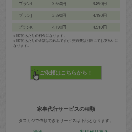
プランI
3,650円
3,890円
プランJ
3,890円
4,190円
プランK
4,190円
4,510円
※1時間あたりの料金になります。
※1時間あたりの金額は税込みですが､交通費は別途にてお支払いに
なります｡
家事代行サービスの種類
タスカジで依頼できるサービスは下記となります。
掃除
料理作り置き