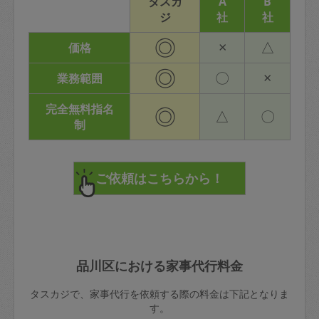
タスカ
A
B
ジ
社
社
◎
×
△
価格
◎
〇
×
業務範囲
完全無料指名
◎
△
〇
制
品川区における家事代行料金
タスカジで、家事代行を依頼する際の料金は下記となりま
す。