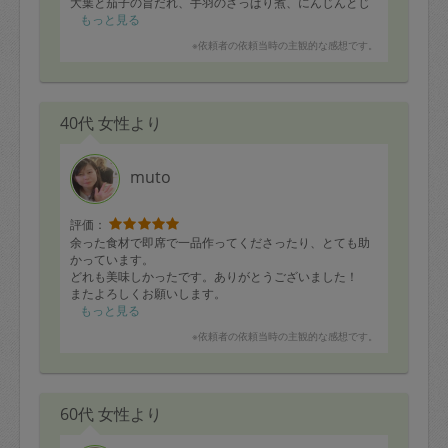
大葉と茄子の旨だれ、手羽のさっぱり煮、にんじんとじ
ゃこの炒め物など
もっと見る
いっくみぃさんと出逢わなければ知らなかったお気に入
※依頼者の依頼当時の主観的な感想です。
りがたくさんあります
40代 女性より
muto
評価：
余った食材で即席で一品作ってくださったり、とても助
かっています。
どれも美味しかったです。ありがとうございました！
またよろしくお願いします。
もっと見る
※依頼者の依頼当時の主観的な感想です。
60代 女性より