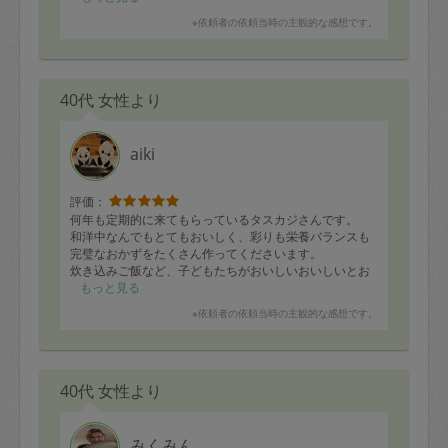
ダニシートの交換時期にも気づいて伝えてくださったの
※依頼者の依頼当時の主観的な感想です。
もとてもありがたかったです。
心から信頼できるタスカジさんと出逢えて嬉しく思って
います^^
40代 女性より
次回もよろしくお願いいたします！
aiki
評価：
何年も定期的に来てもらっているタスカジさんです。
和洋中なんでもとてもおいしく、彩りも栄養バランスも
完璧なおかずをたくさん作ってくださいます。
炊き込みご飯など、子どもたちがおいしいおいしいとお
かわりするので、帰る頃には空っぽになってしまうこと
もっと見る
も多いです。
※依頼者の依頼当時の主観的な感想です。
秘密にしておきたいくらい、おすすめのお料理さんで
す！！！
40代 女性より
みくみん