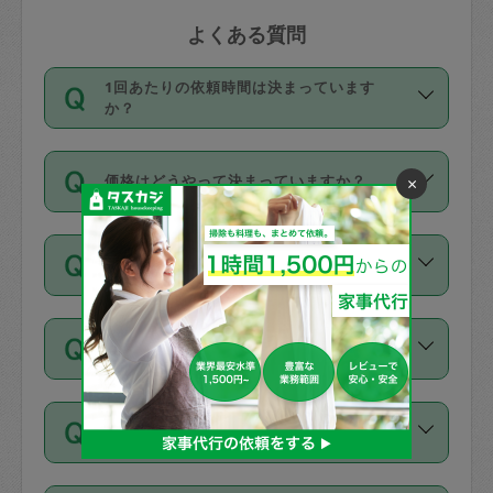
よくある質問
1回あたりの依頼時間は決まっています
か？
依頼1回につき3時間固定です。3時間を
価格はどうやって決まっていますか？
×
超えて依頼したい場合は、延長機能をご
利用ください。機能をご利用いただくに
11種類の価格帯の中からタスカジさん自
は、タスカジさんに事前に相談し、合意
支払い方法を教えてください
身が価格を選んで設定しています。
の上事前申請することが必要です。な
タスカジさんの価格設定には最初は制限
お、3時間を下回っても、値引き等はござ
お支払方法はクレジットカード（Visa／
があり、レビュー件数、レビューの平均
いません。
同じタスカジさんに定期的にお願いする場
Master／JCB／AMERICAN EXPRESS／
値、などで除々に設定可能な最高額が上
合はお得になる？
Diners Club）のみとなります。
がっていく仕組みになっています。
依頼には「スポット」と「定期（毎週｜
カード情報のご登録は、依頼リクエスト
交通費は料金に含まれますか？
隔週）」があり、「定期」の依頼は「ス
を行う際にご入力ください。プロフィー
ポット」よりお得な料金でご利用できま
ル登録時にはご入力いただかなくても大
交通費は依頼料金とは別途発生し、依頼