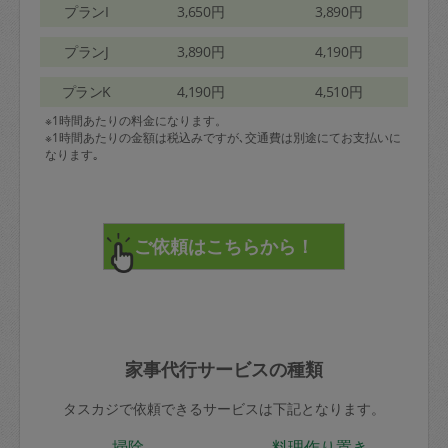
プランI
3,650円
3,890円
プランJ
3,890円
4,190円
プランK
4,190円
4,510円
※1時間あたりの料金になります。
※1時間あたりの金額は税込みですが､交通費は別途にてお支払いに
なります｡
家事代行サービスの種類
タスカジで依頼できるサービスは下記となります。
掃除
料理作り置き