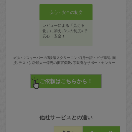
安心・安全の制度
レビューによる「見える
化」に加え､3つの制度※で
安心・安全！
※①ハウスキーパーの3段階スクリーニング(身分証・ビザ確認､面
接､テスト)､②最大一億円の損害保険､③親身なサポートセンター
他社サービスとの違い