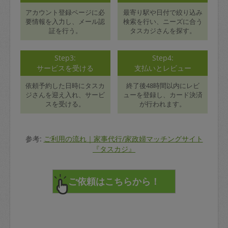
アカウント登録ページに必
最寄り駅や日付で絞り込み
要情報を入力し、メール認
検索を行い、ニーズに合う
証を行う。
タスカジさんを探す。
Step3:
Step4:
サービスを受ける
支払いとレビュー
依頼予約した日時にタスカ
終了後48時間以内にレビ
ジさんを迎え入れ、サービ
ューを登録し、カード決済
スを受ける。
が行われます。
参考:
ご利用の流れ｜家事代行/家政婦マッチングサイト
『タスカジ』