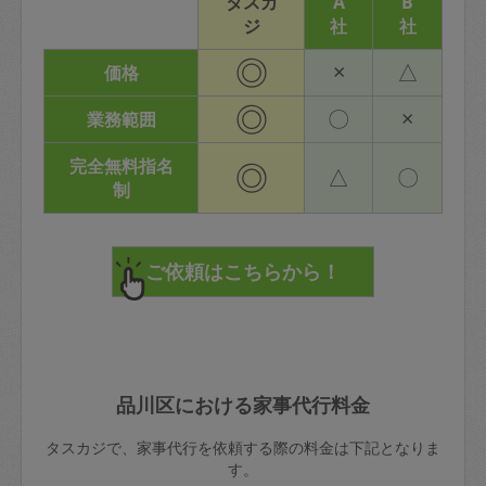
タスカ
A
B
ジ
社
社
◎
×
△
価格
◎
〇
×
業務範囲
完全無料指名
◎
△
〇
制
品川区における家事代行料金
タスカジで、家事代行を依頼する際の料金は下記となりま
す。