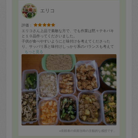
エリコ
評価：
エリコさん上品で素敵な方で、でも作業は黙々テキパキ
と１０品作ってくださいました。
子供が食べやすいようにと味付けを考えてくださった
り、サッパリ系と味付けしっかり系のバランスも考えて
くださいました。
もっと見る
さっそく唐揚げと肉ニラ卵の炒め物をいただきました
が、絶品です！
炒めた卵がフワフワでさすがプロの方だと思いました。
久しぶりに夕飯やお弁当のことを考えずにのんびりさせ
ていただきました。
また是非是非お願いいたします！
※依頼者の依頼当時の主観的な感想です。