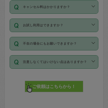
ご依頼は、現在を起点に3日後（72時間
濯、料理、作り置き、整理収納、買い物
のち、タスカジモニター宅にて３時間の
また外国人の方は英語しか話せない方、
キャンセル料はかかりますか？
以降）の日時から受付可能となっていま
です。作業中に物を壊したり、人にけが
現場トライアルを受け、合格したタスカ
日本語も話せる方など様々です。
す。
をさせたりした場合が対象で、補償金額
ジさんが活動されています。
キャンセル料には、以下の2種類がありま
ただし、72時間を切った直前の日程では
は対物1000万円、対人1億円が上限で
バックグラウンドや得意分野はプロフィ
お試し利用はできますか？
す。
タスカジさんへ「募集」をかけることが
す。
※テストセンターの講評は１件目のレビュ
ールに記載していますので、各自の得意
可能です。
ーとして記載されていますので依頼の際
分野を見極めて、目的に合わせてお仕事
「お試し利用」というメニューはありま
万が一損害が発生した場合は、その場の
に参考にしてください。
を依頼してください。
不在の場合にもお願いできますか？
せんが、「一回のみ」依頼を活用するこ
1. 直前キャンセル（定期、スポット契約
写真を撮り、
参考
：
【詳細】タスカジさんの登録に際
とによって、気に入ったタスカジさんを
共通）
タスカジサポートセンターまでご連絡く
して面接や教育は実施していますか？
不在の場合の作業はタスカジさんの同意
見つけることができます。
・タスカジさんのお仕事開始予定時間前
ださい。
注意しなくてはいけない点はありますか？
が必要です。数回の依頼ののち、タスカ
72時間を超える※と、以下のキャンセル
詳細FAQ：
損害賠償保険について教えて
ジさんと依頼者の間で十分な信頼関係が
まず、条件の合う気になるタスカジさ
料が発生します。
ください。
貴重品は紛失の際トラブルの元となるの
できたのち、タスカジさんに依頼してみ
ん、２・３人に「スポット」依頼をして
で、必ず鍵のかかるロッカーや金庫に入
てください。
みてください。
直前キャンセル料：
れて依頼者の責任の元管理するよう心掛
不在時に部屋に入るためにタスカジさん
その後、一番気に入ったタスカジさんに
72時間前〜24時間前＝依頼料金の50%
けてください。
に鍵を預ける必要がありますが、タスカ
「定期（毎週・隔週）」依頼をしてくだ
24時間前～1時間前＝依頼金額の100%
※パスポート、クレジットカード、銀行カ
ジさんが紛失した鍵によって二次的な損
さい。
1時間前〜実施時間＝依頼金額の100%＋
ード、5千円以上のアクセサリー、500円
害（たとえば、第三者の侵入など）が起
交通費全額