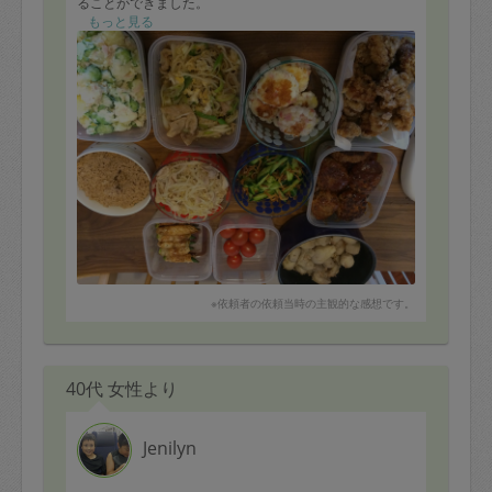
ることができました。
もっと見る
当日は時間に余裕をもって来てくださり、手際よく調理
して出来上がったのは１１品ものお料理。
鶏の唐揚げ、ハンバーグ、はんぺんのお団子焼き、きゅ
うりとエビのナムル、豚しゃぶともやし、肉そぼろ、ポ
テトサラダ、おくらの肉巻き、
ネギと豚肉と卵の炒め、里芋の煮物に鶏団子スープ。
特に里芋の煮物とネギと豚肉と卵の炒めものは冷蔵庫に
あった食材で仕上げていただき大助かりです。
味付けがキマるかとても心配してくれましたが、家族は
エリコさんのお料理に大喜びであっという間になくなっ
てしまいそうです笑
お料理の邪魔になってしまったかもしれませんが、小さ
い子供がいる私の話にも耳を傾けてくださり、先輩ママ
※依頼者の依頼当時の主観的な感想です。
としてたくさんのお話をしてくださったことも印象的で
す。とても元気がでました。
またぜひお願いしたいと思っています。
40代 女性より
Jenilyn