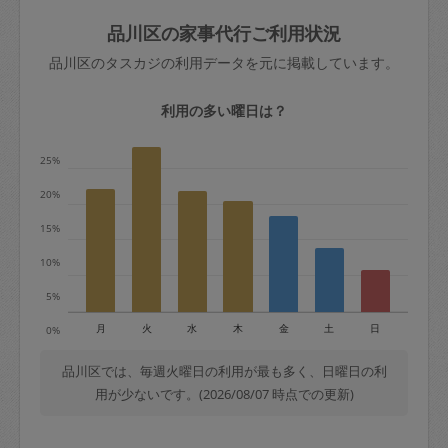
玉、など
きた場合は損害保険の対象外となるので
依頼者不在による当日キャンセル＝依頼
品川区の家事代行ご利用状況
ご注意ください。
金額の100%＋交通費全額
品川区のタスカジの利用データを元に掲載しています。
あわせてこちらも参照ください
：
初めて
利用します。注意しなくてはいけない点
※例：依頼日時／土曜日午前9時開始の場
利用の多い曜日は？
はありますか？
合、水曜日午前9時以降はキャンセル料が
発生
25%
水曜日9時〜金曜日9時まで＝依頼料金の
20%
50%
15%
金曜日9時～土曜日8時まで＝依頼金額の
100%
10%
土曜日8時〜実施時間＝依頼金額の100%
5%
＋交通費全額
月
火
水
木
金
土
日
0%
依頼者不在による当日キャンセル＝依頼
金額の100%＋交通費全額
品川区では、毎週火曜日の利用が最も多く、日曜日の利
用が少ないです。(2026/08/07 時点での更新)
2. 定期契約キャンセル（定期契約のみ）