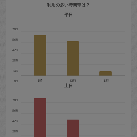
利用の多い時間帯は？
定期契約をキャンセルする場合、毎週定
期は月2回まで隔週定期は月1回までキャ
平日
ンセル料は発生しません。それ以上はキ
70%
ャンセル料が発生します。
56%
定期契約キャンセル料：
42%
・1回につき1,200円※
28%
・詳細ルールは、
こちら
を参照くださ
い。
14%
9時
13時
18時
0%
※キャンセル料金の設定について：
土日
定期依頼1回（3時間）の金額とスポット
70%
1回（3時間）依頼した場合の金額の差額
相当で料金設定されています。
56%
42%
28%