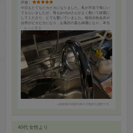
評価：
今日もとてもピカピカになりました。私が不在で母にい
てもらいましたが、母もJenilynさんがよく動いて綺麗に
してくださり、とても驚いていました。毎回水栓金具や
台所がピカピカになり、お風呂の蓋も綺麗になり、本当
に気持ち良いです。玄関を開けた途端に、綺麗に整って
もっと見る
いて、仕事の疲れが飛ぶようでした。感謝の気持ちでい
っぱいです。
※依頼者の依頼当時の主観的な感想です。
40代 女性より