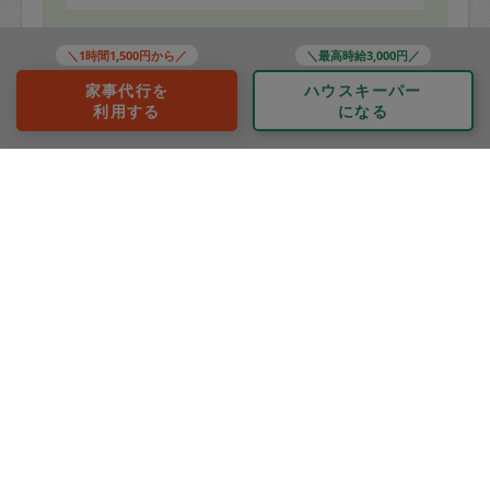
＼1時間1,500円から／
＼最高時給3,000円／
60代 女性より
家事代行を
ハウスキーパー
利用する
になる
mako
評価：
今日はリクエストを中心に13品作っていただきました。
*ビーフシチュー
*ほうれん草のお浸し
*茹でブロッコリー
*安納芋の大学芋
もっと見る
*エビチリ
*キッシュ
*コロッケ(すぐに食べないので冷凍できるようにしてく
れてます)
*豚の角煮
*具だくさんクリームスープ
*ピーマンの肉詰め
*オムレツ(オーブンで焼けばいいだけにしてくれてます)
*ポテトサラダ
*ハンバーグ(すぐに食べる分は焼いていただき、お弁当
用は焼かずに冷凍)