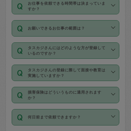
す。
丈夫です。
お仕事を依頼できる時間帯は決まっていま
料金のご請求と合わせてお支払いとなり
定期の最低利用回数は設けていない代わ
デビットカード・プリペイドカード（Vプ
すか？
ます。交通費の金額は「依頼の詳細」に
りに、一定数を超えたキャンセルは有償
リカ、au WALLETなど）
は支払にはご利
時間帯は3種類あります。いずれも１回あ
自動計算で表示されます。
でキャンセルすることが出来ます。
用いただけませんのでご注意ください。
お願いできるお仕事の範囲は？
たり３時間です。
銀行振込や現金払いも対応していませ
（例：毎週定期の場合は３回以上のキャ
ん。
掃除、整理収納、洗濯、買い物、料理、
・ＡＭ ９時～１２時
ンセルが有償（1200円、隔週定期の場合
なお、タスカジさんの交通費も、依頼料
タスカジさんにはどのような方が登録して
作り置きです。タスカジさんによってで
・ＰＭ １３時～１６時
いるのですか？
は２回以上のキャンセルが有償（1200
金のご請求と合わせてお支払いとなりま
きる仕事の範囲が異なりますので、依頼
・夜 １８時～２１時
円））
す。交通費の金額は「依頼の詳細」に自
主婦として長年の家事経験をお持ちの
する前にタスカジさんのプロフィールで
動計算で表示されます。
タスカジさんの登録に際して面接や教育は
方、栄養士・調理師といった資格者で保
確認してください。
開始時間を２時間前後変更することが可
実施していますか？
育園や学校の給食やレストランで料理関
基本的に、高所での作業や危険作業、屋
能です。依頼送信後、個別にタスカジさ
応募の際に、各自事務局との面接と説明
係の専門職に従事されていた方、日本で
外での作業は対象外です。
んにメッセージを送り調整してくださ
損害保険はどういうものに適用されます
を行っています。その後、身分証明書の
すでにハウスキーパーや英語の先生とし
か？
い。ただし、２時間を越えての調整はで
写真提出をしていただいています。外国
てお仕事をしているフィリピン出身の
きません。
依頼者とタスカジさんとの間でタスカジ
人の場合は在留カードで労働許可状況を
方、海外からの留学生、家事が好きな会
万が一、依頼した時間帯と作業時間が１
何日前まで依頼できますか？
を通して成立した作業時間内での作業に
確認しています。タスカジさんトレーニ
社員など様々なバックグラウンドの方が
時間も被らない場合、損害保険の対象外
適用されます。作業範囲は、掃除、洗
ング動画を使ったセルフトレーニングの
登録しています。
となりますので、ご注意ください。