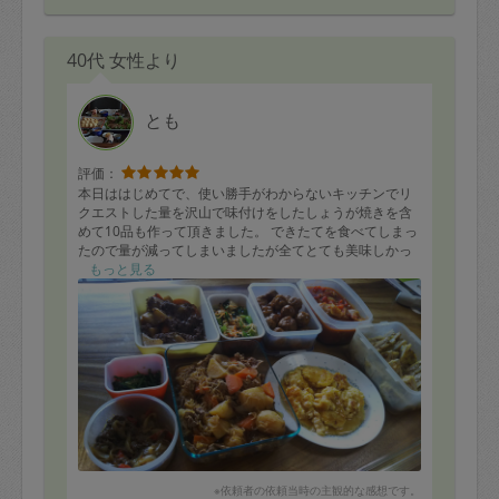
40代 女性より
とも
評価：
本日ははじめてで、使い勝手がわからないキッチンでリ
クエストした量を沢山で味付けをしたしょうが焼きを含
めて10品も作って頂きました。 できたてを食べてしまっ
たので量が減ってしまいましたが全てとても美味しかっ
たです。また是非お願いしたいと思います。ありがとう
もっと見る
ございました。
※依頼者の依頼当時の主観的な感想です。