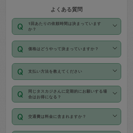
よくある質問
1回あたりの依頼時間は決まっています
か？
依頼1回につき3時間固定です。3時間を
価格はどうやって決まっていますか？
超えて依頼したい場合は、延長機能をご
利用ください。機能をご利用いただくに
11種類の価格帯の中からタスカジさん自
は、タスカジさんに事前に相談し、合意
支払い方法を教えてください
身が価格を選んで設定しています。
の上事前申請することが必要です。な
タスカジさんの価格設定には最初は制限
お、3時間を下回っても、値引き等はござ
お支払方法はクレジットカード（Visa／
があり、レビュー件数、レビューの平均
いません。
同じタスカジさんに定期的にお願いする場
Master／JCB／AMERICAN EXPRESS／
値、などで除々に設定可能な最高額が上
合はお得になる？
Diners Club）のみとなります。
がっていく仕組みになっています。
依頼には「スポット」と「定期（毎週｜
カード情報のご登録は、依頼リクエスト
交通費は料金に含まれますか？
隔週）」があり、「定期」の依頼は「ス
を行う際にご入力ください。プロフィー
ポット」よりお得な料金でご利用できま
ル登録時にはご入力いただかなくても大
交通費は依頼料金とは別途発生し、依頼