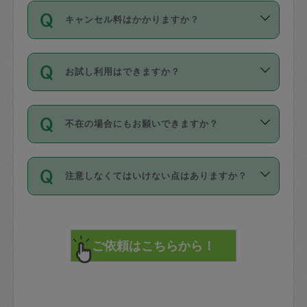
ご依頼は、現在を起点に3日後（72時間
濯、料理、作り置き、整理収納、買い物
のち、タスカジモニター宅にて３時間の
また外国人の方は英語しか話せない方、
キャンセル料はかかりますか？
以降）の日時から受付可能となっていま
です。作業中に物を壊したり、人にけが
現場トライアルを受け、合格したタスカ
日本語も話せる方など様々です。
す。
をさせたりした場合が対象で、補償金額
ジさんが活動されています。
キャンセル料には、以下の2種類がありま
ただし、72時間を切った直前の日程では
は対物1000万円、対人1億円が上限で
バックグラウンドや得意分野はプロフィ
お試し利用はできますか？
す。
タスカジさんへ「募集」をかけることが
す。
※テストセンターの講評は１件目のレビュ
ールに記載していますので、各自の得意
可能です。
ーとして記載されていますので依頼の際
分野を見極めて、目的に合わせてお仕事
「お試し利用」というメニューはありま
万が一損害が発生した場合は、その場の
に参考にしてください。
を依頼してください。
不在の場合にもお願いできますか？
せんが、「一回のみ」依頼を活用するこ
1. 直前キャンセル（定期、スポット契約
写真を撮り、
参考
：
【詳細】タスカジさんの登録に際
とによって、気に入ったタスカジさんを
共通）
タスカジサポートセンターまでご連絡く
して面接や教育は実施していますか？
不在の場合の作業はタスカジさんの同意
見つけることができます。
・タスカジさんのお仕事開始予定時間前
ださい。
注意しなくてはいけない点はありますか？
が必要です。数回の依頼ののち、タスカ
72時間を超える※と、以下のキャンセル
詳細FAQ：
損害賠償保険について教えて
ジさんと依頼者の間で十分な信頼関係が
まず、条件の合う気になるタスカジさ
料が発生します。
ください。
貴重品は紛失の際トラブルの元となるの
できたのち、タスカジさんに依頼してみ
ん、２・３人に「スポット」依頼をして
で、必ず鍵のかかるロッカーや金庫に入
てください。
みてください。
直前キャンセル料：
れて依頼者の責任の元管理するよう心掛
不在時に部屋に入るためにタスカジさん
その後、一番気に入ったタスカジさんに
72時間前〜24時間前＝依頼料金の50%
けてください。
に鍵を預ける必要がありますが、タスカ
「定期（毎週・隔週）」依頼をしてくだ
24時間前～1時間前＝依頼金額の100%
※パスポート、クレジットカード、銀行カ
ジさんが紛失した鍵によって二次的な損
さい。
1時間前〜実施時間＝依頼金額の100%＋
ード、5千円以上のアクセサリー、500円
害（たとえば、第三者の侵入など）が起
交通費全額