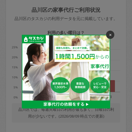
玉、など
きた場合は損害保険の対象外となるので
依頼者不在による当日キャンセル＝依頼
品川区の家事代行ご利用状況
ご注意ください。
金額の100%＋交通費全額
品川区のタスカジの利用データを元に掲載しています。
あわせてこちらも参照ください
：
初めて
利用します。注意しなくてはいけない点
※例：依頼日時／土曜日午前9時開始の場
利用の多い曜日は？
×
はありますか？
合、水曜日午前9時以降はキャンセル料が
発生
25%
水曜日9時〜金曜日9時まで＝依頼料金の
20%
50%
15%
金曜日9時～土曜日8時まで＝依頼金額の
100%
10%
土曜日8時〜実施時間＝依頼金額の100%
5%
＋交通費全額
月
火
水
木
金
土
日
0%
依頼者不在による当日キャンセル＝依頼
金額の100%＋交通費全額
品川区では、毎週火曜日の利用が最も多く、日曜日の利
用が少ないです。(2026/08/09 時点での更新)
2. 定期契約キャンセル（定期契約のみ）