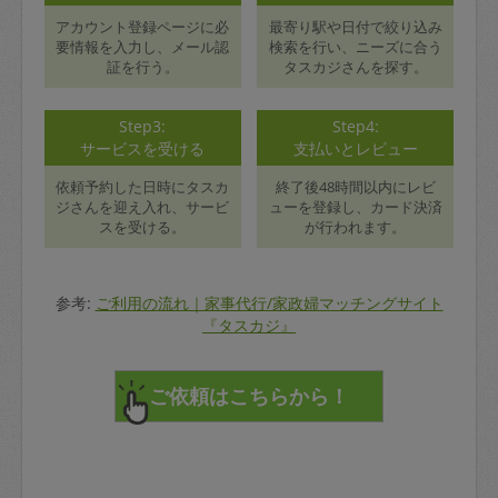
アカウント登録ページに必
最寄り駅や日付で絞り込み
要情報を入力し、メール認
検索を行い、ニーズに合う
証を行う。
タスカジさんを探す。
Step3:
Step4:
サービスを受ける
支払いとレビュー
依頼予約した日時にタスカ
終了後48時間以内にレビ
ジさんを迎え入れ、サービ
ューを登録し、カード決済
スを受ける。
が行われます。
参考:
ご利用の流れ｜家事代行/家政婦マッチングサイト
『タスカジ』