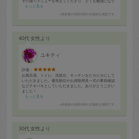
その場でメニューを考えてくださり、とても勉強になり
ました！
もっと見る
子供も今までにないくらいの食いつきで、
※依頼者の依頼当時の主観的な感想です。
沢山作ってもらいましたが、
すぐになくなってしまいそうです。
この度は遠いところまでありがとうございました！
40代 女性より
ユキティ
評価：
お風呂場、トイレ、洗面台、キッチンをピカピカにして
いただきました。優先順位やお掃除用具一式の事前確認
などテキパキとしていただきました。ありがとうござい
ました！
もっと見る
※依頼者の依頼当時の主観的な感想です。
30代 女性より