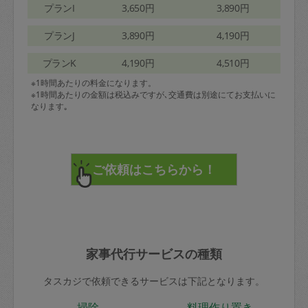
プランI
3,650円
3,890円
プランJ
3,890円
4,190円
プランK
4,190円
4,510円
※1時間あたりの料金になります。
※1時間あたりの金額は税込みですが､交通費は別途にてお支払いに
なります｡
家事代行サービスの種類
タスカジで依頼できるサービスは下記となります。
掃除
料理作り置き