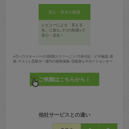
安心・安全の制度
レビューによる「見える
化」に加え､3つの制度※で
安心・安全！
※①ハウスキーパーの3段階スクリーニング(身分証・ビザ確認､面
接､テスト)､②最大一億円の損害保険､③親身なサポートセンター
他社サービスとの違い