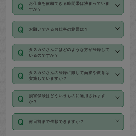
す。
丈夫です。
お仕事を依頼できる時間帯は決まっていま
料金のご請求と合わせてお支払いとなり
定期の最低利用回数は設けていない代わ
デビットカード・プリペイドカード（Vプ
すか？
ます。交通費の金額は「依頼の詳細」に
りに、一定数を超えたキャンセルは有償
リカ、au WALLETなど）
は支払にはご利
時間帯は3種類あります。いずれも１回あ
自動計算で表示されます。
でキャンセルすることが出来ます。
用いただけませんのでご注意ください。
お願いできるお仕事の範囲は？
たり３時間です。
銀行振込や現金払いも対応していませ
（例：毎週定期の場合は３回以上のキャ
ん。
掃除、整理収納、洗濯、買い物、料理、
・ＡＭ ９時～１２時
ンセルが有償（1200円、隔週定期の場合
なお、タスカジさんの交通費も、依頼料
タスカジさんにはどのような方が登録して
作り置きです。タスカジさんによってで
・ＰＭ １３時～１６時
いるのですか？
は２回以上のキャンセルが有償（1200
金のご請求と合わせてお支払いとなりま
きる仕事の範囲が異なりますので、依頼
・夜 １８時～２１時
円））
す。交通費の金額は「依頼の詳細」に自
主婦として長年の家事経験をお持ちの
する前にタスカジさんのプロフィールで
動計算で表示されます。
タスカジさんの登録に際して面接や教育は
方、栄養士・調理師といった資格者で保
確認してください。
開始時間を２時間前後変更することが可
実施していますか？
育園や学校の給食やレストランで料理関
基本的に、高所での作業や危険作業、屋
能です。依頼送信後、個別にタスカジさ
応募の際に、各自事務局との面接と説明
係の専門職に従事されていた方、日本で
外での作業は対象外です。
んにメッセージを送り調整してくださ
損害保険はどういうものに適用されます
を行っています。その後、身分証明書の
すでにハウスキーパーや英語の先生とし
か？
い。ただし、２時間を越えての調整はで
写真提出をしていただいています。外国
てお仕事をしているフィリピン出身の
きません。
依頼者とタスカジさんとの間でタスカジ
人の場合は在留カードで労働許可状況を
方、海外からの留学生、家事が好きな会
万が一、依頼した時間帯と作業時間が１
何日前まで依頼できますか？
を通して成立した作業時間内での作業に
確認しています。タスカジさんトレーニ
社員など様々なバックグラウンドの方が
時間も被らない場合、損害保険の対象外
適用されます。作業範囲は、掃除、洗
ング動画を使ったセルフトレーニングの
登録しています。
となりますので、ご注意ください。