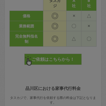
タスカ
A
B
ジ
社
社
◎
×
△
価格
◎
〇
×
業務範囲
完全無料指名
◎
△
〇
制
品川区における家事代行料金
タスカジで、家事代行を依頼する際の料金は下記となりま
す。