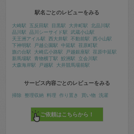
駅名ごとのレビューをみる
大崎駅
五反田駅
目黒駅
大井町駅
北品川駅
品川駅
品川シーサイド駅
武蔵小山駅
天王洲アイル駅
西大井駅
不動前駅
西小山駅
下神明駅
戸越公園駅
中延駅
荏原町駅
旗の台駅
大崎広小路駅
戸越銀座駅
荏原中延駅
新馬場駅
青物横丁駅
鮫洲駅
立会川駅
大森海岸駅
戸越駅
大井競馬場前駅
サービス内容ごとのレビューをみる
掃除
整理収納
料理
作り置き
買い物
洗濯