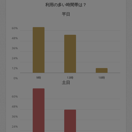
利用の多い時間帯は？
定期契約をキャンセルする場合、毎週定
期は月2回まで隔週定期は月1回までキャ
平日
ンセル料は発生しません。それ以上はキ
60%
ャンセル料が発生します。
48%
定期契約キャンセル料：
36%
・1回につき1,200円※
24%
・詳細ルールは、
こちら
を参照くださ
い。
12%
9時
13時
18時
0%
※キャンセル料金の設定について：
土日
定期依頼1回（3時間）の金額とスポット
60%
1回（3時間）依頼した場合の金額の差額
相当で料金設定されています。
48%
36%
24%