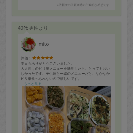
※依頼者の依頼当時の主観的な感想です。
40代 男性より
mito
評価：
本日もありがとうございました。
大人向けのピリ辛メニューを味見したら、とってもおい
しかったです。子供達と一緒のメニューだと、なかなか
ピリ辛食べられないので嬉しいです。
いつもの子供達大好きメニューも毎回ありがとうござい
もっと見る
ます。
また次回も楽しみにしております。