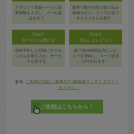
アカウント登録ページに必
最寄り駅や日付で絞り込み
要情報を入力し、メール認
検索を行い、ニーズに合う
証を行う。
タスカジさんを探す。
Step3:
Step4:
サービスを受ける
支払いとレビュー
依頼予約した日時にタスカ
終了後48時間以内にレビ
ジさんを迎え入れ、サービ
ューを登録し、カード決済
スを受ける。
が行われます。
参考:
ご利用の流れ｜家事代行/家政婦マッチングサイト
『タスカジ』