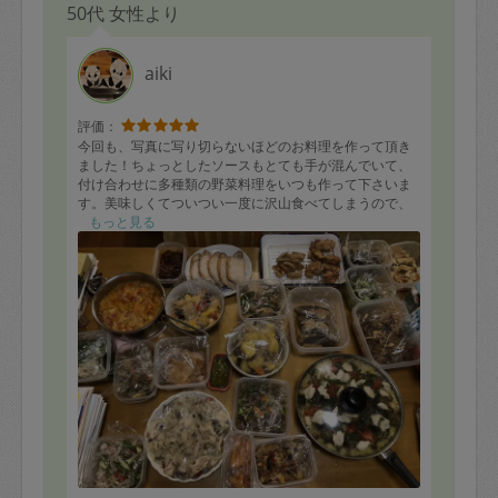
50代 女性より
aiki
評価：
今回も、写真に写り切らないほどのお料理を作って頂き
ました！ちょっとしたソースもとても手が混んでいて、
付け合わせに多種類の野菜料理をいつも作って下さいま
す。美味しくてついつい一度に沢山食べてしまうので、
もう少し味わって長持ちさせようと思います。どうもあ
もっと見る
りがとうございました！