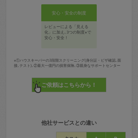
安心・安全の制度
レビューによる「見える
化」に加え､3つの制度※で
安心・安全！
※①ハウスキーパーの3段階スクリーニング(身分証・ビザ確認､面
接､テスト)､②最大一億円の損害保険､③親身なサポートセンター
他社サービスとの違い