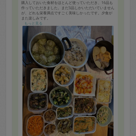
購入しておいた食材をほとんど使っていただき、16品も
作っていただきました。まだ3品しかいただいていません
が、どれも栄養満点ですごく美味しかったです。夕食が
また楽しみです。
またお願いしたいと思います。
もっと見る