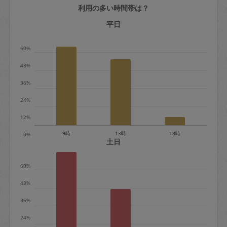
利用の多い時間帯は？
定期契約をキャンセルする場合、毎週定
期は月2回まで隔週定期は月1回までキャ
平日
ンセル料は発生しません。それ以上はキ
60%
ャンセル料が発生します。
48%
定期契約キャンセル料：
36%
・1回につき1,200円※
24%
・詳細ルールは、
こちら
を参照くださ
い。
12%
9時
13時
18時
0%
※キャンセル料金の設定について：
土日
定期依頼1回（3時間）の金額とスポット
60%
1回（3時間）依頼した場合の金額の差額
相当で料金設定されています。
48%
36%
24%