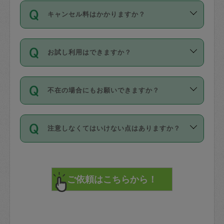
ご依頼は、現在を起点に3日後（72時間
濯、料理、作り置き、整理収納、買い物
のち、タスカジモニター宅にて３時間の
また外国人の方は英語しか話せない方、
キャンセル料はかかりますか？
以降）の日時から受付可能となっていま
です。作業中に物を壊したり、人にけが
現場トライアルを受け、合格したタスカ
日本語も話せる方など様々です。
す。
をさせたりした場合が対象で、補償金額
ジさんが活動されています。
キャンセル料には、以下の2種類がありま
ただし、72時間を切った直前の日程では
は対物1000万円、対人1億円が上限で
バックグラウンドや得意分野はプロフィ
お試し利用はできますか？
す。
タスカジさんへ「募集」をかけることが
す。
※テストセンターの講評は１件目のレビュ
ールに記載していますので、各自の得意
可能です。
ーとして記載されていますので依頼の際
分野を見極めて、目的に合わせてお仕事
「お試し利用」というメニューはありま
万が一損害が発生した場合は、その場の
に参考にしてください。
を依頼してください。
不在の場合にもお願いできますか？
せんが、「一回のみ」依頼を活用するこ
1. 直前キャンセル（定期、スポット契約
写真を撮り、
参考
：
【詳細】タスカジさんの登録に際
とによって、気に入ったタスカジさんを
共通）
タスカジサポートセンターまでご連絡く
して面接や教育は実施していますか？
不在の場合の作業はタスカジさんの同意
見つけることができます。
・タスカジさんのお仕事開始予定時間前
ださい。
注意しなくてはいけない点はありますか？
が必要です。数回の依頼ののち、タスカ
72時間を超える※と、以下のキャンセル
詳細FAQ：
損害賠償保険について教えて
ジさんと依頼者の間で十分な信頼関係が
まず、条件の合う気になるタスカジさ
料が発生します。
ください。
貴重品は紛失の際トラブルの元となるの
できたのち、タスカジさんに依頼してみ
ん、２・３人に「スポット」依頼をして
で、必ず鍵のかかるロッカーや金庫に入
てください。
みてください。
直前キャンセル料：
れて依頼者の責任の元管理するよう心掛
不在時に部屋に入るためにタスカジさん
その後、一番気に入ったタスカジさんに
72時間前〜24時間前＝依頼料金の50%
けてください。
に鍵を預ける必要がありますが、タスカ
「定期（毎週・隔週）」依頼をしてくだ
24時間前～1時間前＝依頼金額の100%
※パスポート、クレジットカード、銀行カ
ジさんが紛失した鍵によって二次的な損
さい。
1時間前〜実施時間＝依頼金額の100%＋
ード、5千円以上のアクセサリー、500円
害（たとえば、第三者の侵入など）が起
交通費全額