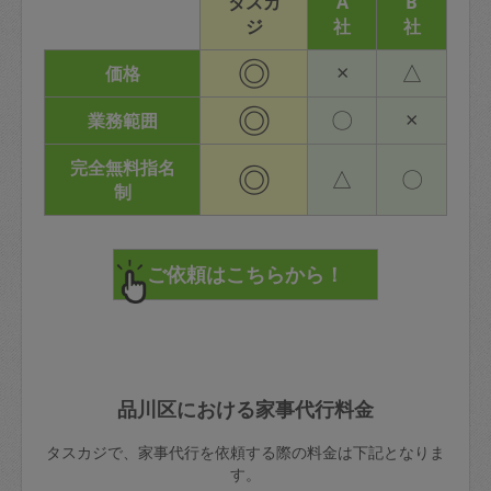
タスカ
A
B
ジ
社
社
◎
×
△
価格
◎
〇
×
業務範囲
完全無料指名
◎
△
〇
制
品川区における家事代行料金
タスカジで、家事代行を依頼する際の料金は下記となりま
す。