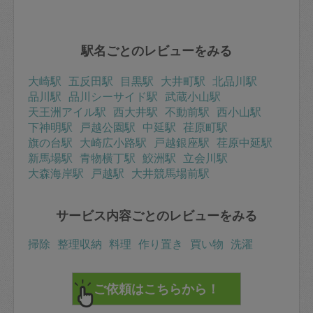
駅名ごとのレビューをみる
大崎駅
五反田駅
目黒駅
大井町駅
北品川駅
品川駅
品川シーサイド駅
武蔵小山駅
天王洲アイル駅
西大井駅
不動前駅
西小山駅
下神明駅
戸越公園駅
中延駅
荏原町駅
旗の台駅
大崎広小路駅
戸越銀座駅
荏原中延駅
新馬場駅
青物横丁駅
鮫洲駅
立会川駅
大森海岸駅
戸越駅
大井競馬場前駅
サービス内容ごとのレビューをみる
掃除
整理収納
料理
作り置き
買い物
洗濯