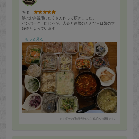
評価：
娘のお弁当用にたくさん作って頂きました。
ハンバーグ、肉じゃが、人参と蓮根のきんぴらは娘の大
好物となっています。
私にはとても思い付かない味付けをしてくださり、食べ
もっと見る
方にもアドバイスを頂けるので本当に感謝です。
黙々とスピーディにお仕事されるので、プロの方ってす
ごいですね。
またよろしくお願いします。
※依頼者の依頼当時の主観的な感想です。