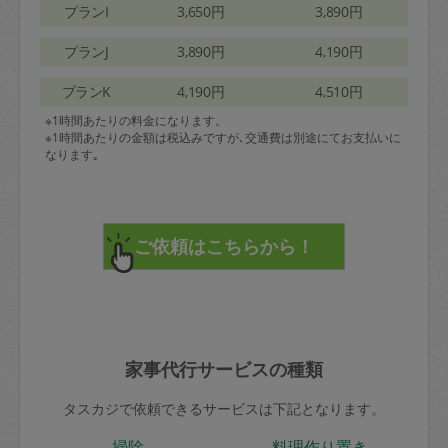
プランI
3,650円
3,890円
プランJ
3,890円
4,190円
プランK
4,190円
4,510円
※1時間あたりの料金になります。
※1時間あたりの金額は税込みですが､交通費は別途にてお支払いに
なります｡
家事代行サービスの種類
タスカジで依頼できるサービスは下記となります。
掃除
料理作り置き