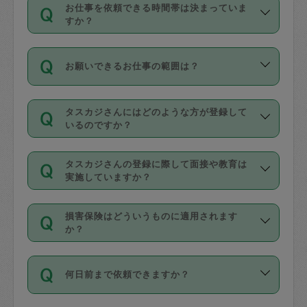
す。
丈夫です。
お仕事を依頼できる時間帯は決まっていま
料金のご請求と合わせてお支払いとなり
定期の最低利用回数は設けていない代わ
デビットカード・プリペイドカード（Vプ
すか？
ます。交通費の金額は「依頼の詳細」に
りに、一定数を超えたキャンセルは有償
リカ、au WALLETなど）
は支払にはご利
時間帯は3種類あります。いずれも１回あ
自動計算で表示されます。
でキャンセルすることが出来ます。
用いただけませんのでご注意ください。
お願いできるお仕事の範囲は？
たり３時間です。
銀行振込や現金払いも対応していませ
（例：毎週定期の場合は３回以上のキャ
ん。
掃除、整理収納、洗濯、買い物、料理、
・ＡＭ ９時～１２時
ンセルが有償（1200円、隔週定期の場合
なお、タスカジさんの交通費も、依頼料
タスカジさんにはどのような方が登録して
作り置きです。タスカジさんによってで
・ＰＭ １３時～１６時
いるのですか？
は２回以上のキャンセルが有償（1200
金のご請求と合わせてお支払いとなりま
きる仕事の範囲が異なりますので、依頼
・夜 １８時～２１時
円））
す。交通費の金額は「依頼の詳細」に自
主婦として長年の家事経験をお持ちの
する前にタスカジさんのプロフィールで
動計算で表示されます。
タスカジさんの登録に際して面接や教育は
方、栄養士・調理師といった資格者で保
確認してください。
開始時間を２時間前後変更することが可
実施していますか？
育園や学校の給食やレストランで料理関
基本的に、高所での作業や危険作業、屋
能です。依頼送信後、個別にタスカジさ
応募の際に、各自事務局との面接と説明
係の専門職に従事されていた方、日本で
外での作業は対象外です。
んにメッセージを送り調整してくださ
損害保険はどういうものに適用されます
を行っています。その後、身分証明書の
すでにハウスキーパーや英語の先生とし
か？
い。ただし、２時間を越えての調整はで
写真提出をしていただいています。外国
てお仕事をしているフィリピン出身の
きません。
依頼者とタスカジさんとの間でタスカジ
人の場合は在留カードで労働許可状況を
方、海外からの留学生、家事が好きな会
万が一、依頼した時間帯と作業時間が１
何日前まで依頼できますか？
を通して成立した作業時間内での作業に
確認しています。タスカジさんトレーニ
社員など様々なバックグラウンドの方が
時間も被らない場合、損害保険の対象外
適用されます。作業範囲は、掃除、洗
ング動画を使ったセルフトレーニングの
登録しています。
となりますので、ご注意ください。