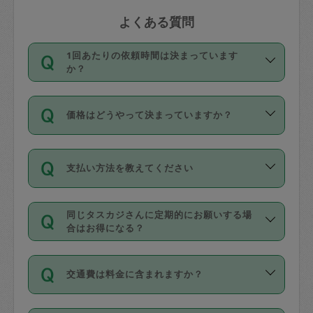
よくある質問
1回あたりの依頼時間は決まっています
か？
依頼1回につき3時間固定です。3時間を
価格はどうやって決まっていますか？
超えて依頼したい場合は、延長機能をご
利用ください。機能をご利用いただくに
11種類の価格帯の中からタスカジさん自
は、タスカジさんに事前に相談し、合意
支払い方法を教えてください
身が価格を選んで設定しています。
の上事前申請することが必要です。な
タスカジさんの価格設定には最初は制限
お、3時間を下回っても、値引き等はござ
お支払方法はクレジットカード（Visa／
があり、レビュー件数、レビューの平均
いません。
同じタスカジさんに定期的にお願いする場
Master／JCB／AMERICAN EXPRESS／
値、などで除々に設定可能な最高額が上
合はお得になる？
Diners Club）のみとなります。
がっていく仕組みになっています。
依頼には「スポット」と「定期（毎週｜
カード情報のご登録は、依頼リクエスト
交通費は料金に含まれますか？
隔週）」があり、「定期」の依頼は「ス
を行う際にご入力ください。プロフィー
ポット」よりお得な料金でご利用できま
ル登録時にはご入力いただかなくても大
交通費は依頼料金とは別途発生し、依頼