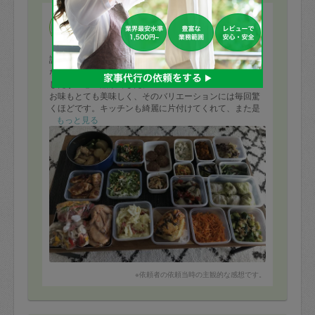
mito
評価：
なかなかタイミングが合わず、久しぶりにお願いできま
したが圧巻の品数でした。
お味もとても美味しく、そのバリエーションには毎回驚
くほどです。キッチンも綺麗に片付けてくれて、また是
非お願いしたいタスカジさんです。
もっと見る
※依頼者の依頼当時の主観的な感想です。