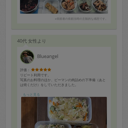
※依頼者の依頼当時の主観的な感想です。
40代 女性より
Blueangel
評価：
リピート利用です。
写真のお料理のほか、ピーマンの肉詰めの下準備（あと
は焼くだけ）をしていただきました。
まだ全部はいただけていませんが、
もっと見る
・牛肉とセロリの炒め物
・白菜と豚バラの炒め煮
・り
・キャベツときゅうりとりんごのサラダ（鶏胸肉入り）
大変美味しくいただきました。野菜をあまり食べない1歳
の次女が、サラダをしっかり食べてくれました。