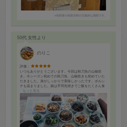
※依頼者の依頼当時の主観的な感想です。
50代 女性より
のりこ
評価：
いつもありがとうございます。今回は秋刀魚の山椒炊
き。今シーズン初めての秋刀魚、山椒炊きも初めていた
だきました。身がしっかりで美味しかったです。ボルシ
チも温まりました。娘は手羽先焼きでご飯をたくさん食
べました。茄子の肉巻きはソースも美味しかったです。
もっと見る
ヘルシーかつ美味しいメニューをたくさんありがとうご
ざいます。これからもよろしくお願いします。