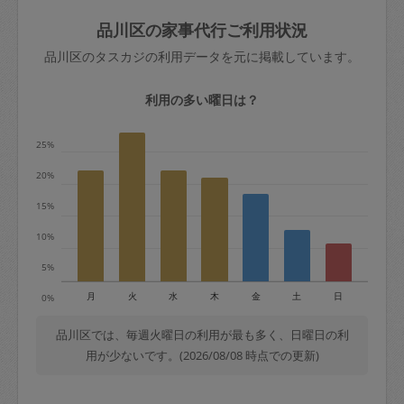
玉、など
きた場合は損害保険の対象外となるので
依頼者不在による当日キャンセル＝依頼
品川区の家事代行ご利用状況
ご注意ください。
金額の100%＋交通費全額
品川区のタスカジの利用データを元に掲載しています。
あわせてこちらも参照ください
：
初めて
利用します。注意しなくてはいけない点
※例：依頼日時／土曜日午前9時開始の場
利用の多い曜日は？
はありますか？
合、水曜日午前9時以降はキャンセル料が
発生
25%
水曜日9時〜金曜日9時まで＝依頼料金の
20%
50%
15%
金曜日9時～土曜日8時まで＝依頼金額の
100%
10%
土曜日8時〜実施時間＝依頼金額の100%
5%
＋交通費全額
月
火
水
木
金
土
日
0%
依頼者不在による当日キャンセル＝依頼
金額の100%＋交通費全額
品川区では、毎週火曜日の利用が最も多く、日曜日の利
用が少ないです。(2026/08/08 時点での更新)
2. 定期契約キャンセル（定期契約のみ）