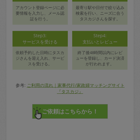
アカウント登録ページに必
最寄り駅や日付で絞り込み
要情報を入力し、メール認
検索を行い、ニーズに合う
証を行う。
タスカジさんを探す。
Step3:
Step4:
サービスを受ける
支払いとレビュー
依頼予約した日時にタスカ
終了後48時間以内にレビ
ジさんを迎え入れ、サービ
ューを登録し、カード決済
スを受ける。
が行われます。
参考:
ご利用の流れ｜家事代行/家政婦マッチングサイト
『タスカジ』