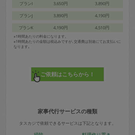
プランI
3,650円
3,890円
プランJ
3,890円
4,190円
プランK
4,190円
4,510円
※1時間あたりの料金になります。
※1時間あたりの金額は税込みですが､交通費は別途にてお支払いに
なります｡
家事代行サービスの種類
タスカジで依頼できるサービスは下記となります。
掃除
料理作り置き