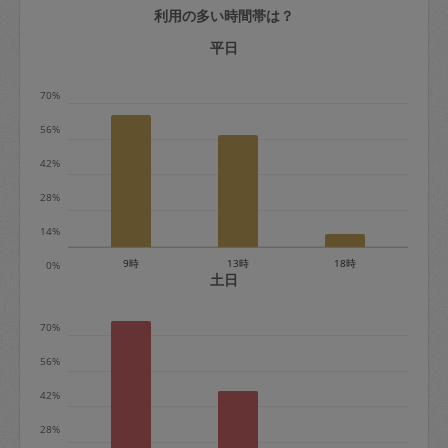
利用の多い時間帯は？
定期契約をキャンセルする場合、毎週定
期は月2回まで隔週定期は月1回までキャ
平日
ンセル料は発生しません。それ以上はキ
70%
ャンセル料が発生します。
56%
定期契約キャンセル料：
42%
・1回につき1,200円※
28%
・詳細ルールは、
こちら
を参照くださ
い。
14%
9時
13時
18時
0%
※キャンセル料金の設定について：
土日
定期依頼1回（3時間）の金額とスポット
70%
1回（3時間）依頼した場合の金額の差額
相当で料金設定されています。
56%
42%
28%