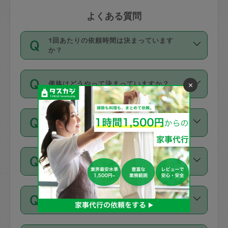
よくある質問
1回あたりの依頼時間は決まっています
か？
依頼1回につき3時間固定です。3時間を
価格はどうやって決まっていますか？
×
超えて依頼したい場合は、延長機能をご
利用ください。機能をご利用いただくに
11種類の価格帯の中からタスカジさん自
は、タスカジさんに事前に相談し、合意
支払い方法を教えてください
身が価格を選んで設定しています。
の上事前申請することが必要です。な
タスカジさんの価格設定には最初は制限
お、3時間を下回っても、値引き等はござ
お支払方法はクレジットカード（Visa／
があり、レビュー件数、レビューの平均
いません。
同じタスカジさんに定期的にお願いする場
Master／JCB／AMERICAN EXPRESS／
値、などで除々に設定可能な最高額が上
合はお得になる？
Diners Club）のみとなります。
がっていく仕組みになっています。
依頼には「スポット」と「定期（毎週｜
カード情報のご登録は、依頼リクエスト
交通費は料金に含まれますか？
隔週）」があり、「定期」の依頼は「ス
を行う際にご入力ください。プロフィー
ポット」よりお得な料金でご利用できま
ル登録時にはご入力いただかなくても大
交通費は依頼料金とは別途発生し、依頼