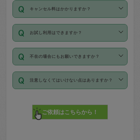
ご依頼は、現在を起点に3日後（72時間
濯、料理、作り置き、整理収納、買い物
のち、タスカジモニター宅にて３時間の
また外国人の方は英語しか話せない方、
キャンセル料はかかりますか？
以降）の日時から受付可能となっていま
です。作業中に物を壊したり、人にけが
現場トライアルを受け、合格したタスカ
日本語も話せる方など様々です。
す。
をさせたりした場合が対象で、補償金額
ジさんが活動されています。
キャンセル料には、以下の2種類がありま
ただし、72時間を切った直前の日程では
は対物1000万円、対人1億円が上限で
バックグラウンドや得意分野はプロフィ
お試し利用はできますか？
す。
タスカジさんへ「募集」をかけることが
す。
※テストセンターの講評は１件目のレビュ
ールに記載していますので、各自の得意
可能です。
ーとして記載されていますので依頼の際
分野を見極めて、目的に合わせてお仕事
「お試し利用」というメニューはありま
万が一損害が発生した場合は、その場の
に参考にしてください。
を依頼してください。
不在の場合にもお願いできますか？
せんが、「一回のみ」依頼を活用するこ
1. 直前キャンセル（定期、スポット契約
写真を撮り、
参考
：
【詳細】タスカジさんの登録に際
とによって、気に入ったタスカジさんを
共通）
タスカジサポートセンターまでご連絡く
して面接や教育は実施していますか？
不在の場合の作業はタスカジさんの同意
見つけることができます。
・タスカジさんのお仕事開始予定時間前
ださい。
注意しなくてはいけない点はありますか？
が必要です。数回の依頼ののち、タスカ
72時間を超える※と、以下のキャンセル
詳細FAQ：
損害賠償保険について教えて
ジさんと依頼者の間で十分な信頼関係が
まず、条件の合う気になるタスカジさ
料が発生します。
ください。
貴重品は紛失の際トラブルの元となるの
できたのち、タスカジさんに依頼してみ
ん、２・３人に「スポット」依頼をして
で、必ず鍵のかかるロッカーや金庫に入
てください。
みてください。
直前キャンセル料：
れて依頼者の責任の元管理するよう心掛
不在時に部屋に入るためにタスカジさん
その後、一番気に入ったタスカジさんに
72時間前〜24時間前＝依頼料金の50%
けてください。
に鍵を預ける必要がありますが、タスカ
「定期（毎週・隔週）」依頼をしてくだ
24時間前～1時間前＝依頼金額の100%
※パスポート、クレジットカード、銀行カ
ジさんが紛失した鍵によって二次的な損
さい。
1時間前〜実施時間＝依頼金額の100%＋
ード、5千円以上のアクセサリー、500円
害（たとえば、第三者の侵入など）が起
交通費全額