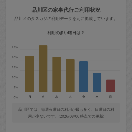
玉、など
きた場合は損害保険の対象外となるので
依頼者不在による当日キャンセル＝依頼
品川区の家事代行ご利用状況
ご注意ください。
金額の100%＋交通費全額
品川区のタスカジの利用データを元に掲載しています。
あわせてこちらも参照ください
：
初めて
利用します。注意しなくてはいけない点
※例：依頼日時／土曜日午前9時開始の場
利用の多い曜日は？
はありますか？
合、水曜日午前9時以降はキャンセル料が
発生
25%
水曜日9時〜金曜日9時まで＝依頼料金の
20%
50%
15%
金曜日9時～土曜日8時まで＝依頼金額の
100%
10%
土曜日8時〜実施時間＝依頼金額の100%
5%
＋交通費全額
月
火
水
木
金
土
日
0%
依頼者不在による当日キャンセル＝依頼
金額の100%＋交通費全額
品川区では、毎週火曜日の利用が最も多く、日曜日の利
用が少ないです。(2026/08/06 時点での更新)
2. 定期契約キャンセル（定期契約のみ）