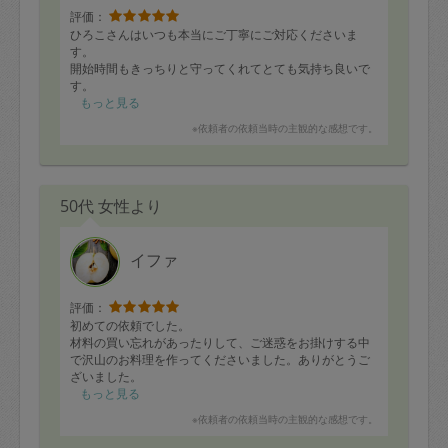
評価：
ひろこさんはいつも本当にご丁寧にご対応くださいま
す。
開始時間もきっちりと守ってくれてとても気持ち良いで
す。
さらにいつもすごいなと思うのは、身なりが私以上に綺
もっと見る
麗で整っていらっしゃること。とてもこれからお掃除す
※依頼者の依頼当時の主観的な感想です。
るとは思えないくらいきちんと綺麗な洋服にお化粧でお
出ましになります。
それなのに仕事はきちんとしてくださって、お風呂もト
イレもいつもピカピカです。
50代 女性より
換気扇のフィルターも毎回交換してくださるので、空気
も綺麗になった気持ちで清々しいです。
次回は外構やベランダもお願いしたいです。
またよろしくお願い致します！
イファ
評価：
初めての依頼でした。
材料の買い忘れがあったりして、ご迷惑をお掛けする中
で沢山のお料理を作ってくださいました。ありがとうご
ざいました。
もっと見る
※依頼者の依頼当時の主観的な感想です。