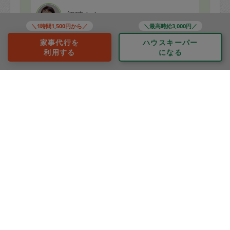
初穂さん
＼1時間1,500円から／
＼最高時給3,000円／
評価：
家事代行を
ハウスキーパー
今日もいつも通り
利用する
になる
細かな所までキレイにして頂き
ありがとうございました！
また、次回も宜しくお願い致します
もっと見る
※依頼者の依頼当時の主観的な感想です。
40代 女性より
スノウ
評価：
今回も盛りだくさんに美味しいお料理どうもありがとう
ございます！
野菜の下処理、キッチンの掃除まで完璧にしいただき、
とても有り難いです。