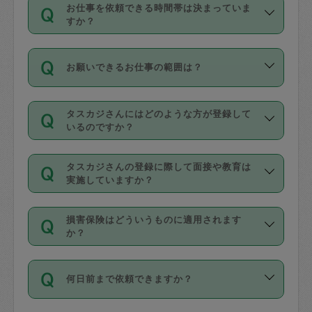
す。
丈夫です。
お仕事を依頼できる時間帯は決まっていま
料金のご請求と合わせてお支払いとなり
定期の最低利用回数は設けていない代わ
デビットカード・プリペイドカード（Vプ
すか？
ます。交通費の金額は「依頼の詳細」に
りに、一定数を超えたキャンセルは有償
リカ、au WALLETなど）
は支払にはご利
時間帯は3種類あります。いずれも１回あ
自動計算で表示されます。
でキャンセルすることが出来ます。
用いただけませんのでご注意ください。
お願いできるお仕事の範囲は？
たり３時間です。
銀行振込や現金払いも対応していませ
（例：毎週定期の場合は３回以上のキャ
ん。
掃除、整理収納、洗濯、買い物、料理、
・ＡＭ ９時～１２時
ンセルが有償（1200円、隔週定期の場合
なお、タスカジさんの交通費も、依頼料
タスカジさんにはどのような方が登録して
作り置きです。タスカジさんによってで
・ＰＭ １３時～１６時
いるのですか？
は２回以上のキャンセルが有償（1200
金のご請求と合わせてお支払いとなりま
きる仕事の範囲が異なりますので、依頼
・夜 １８時～２１時
円））
す。交通費の金額は「依頼の詳細」に自
主婦として長年の家事経験をお持ちの
する前にタスカジさんのプロフィールで
動計算で表示されます。
タスカジさんの登録に際して面接や教育は
方、栄養士・調理師といった資格者で保
確認してください。
開始時間を２時間前後変更することが可
実施していますか？
育園や学校の給食やレストランで料理関
基本的に、高所での作業や危険作業、屋
能です。依頼送信後、個別にタスカジさ
応募の際に、各自事務局との面接と説明
係の専門職に従事されていた方、日本で
外での作業は対象外です。
んにメッセージを送り調整してくださ
損害保険はどういうものに適用されます
を行っています。その後、身分証明書の
すでにハウスキーパーや英語の先生とし
か？
い。ただし、２時間を越えての調整はで
写真提出をしていただいています。外国
てお仕事をしているフィリピン出身の
きません。
依頼者とタスカジさんとの間でタスカジ
人の場合は在留カードで労働許可状況を
方、海外からの留学生、家事が好きな会
万が一、依頼した時間帯と作業時間が１
何日前まで依頼できますか？
を通して成立した作業時間内での作業に
確認しています。タスカジさんトレーニ
社員など様々なバックグラウンドの方が
時間も被らない場合、損害保険の対象外
適用されます。作業範囲は、掃除、洗
ング動画を使ったセルフトレーニングの
登録しています。
となりますので、ご注意ください。