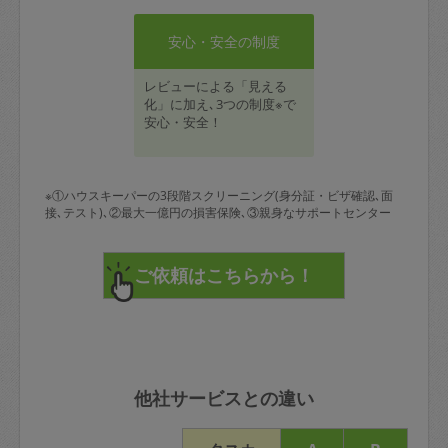
安心・安全の制度
レビューによる「見える
化」に加え､3つの制度※で
安心・安全！
※①ハウスキーパーの3段階スクリーニング(身分証・ビザ確認､面
接､テスト)､②最大一億円の損害保険､③親身なサポートセンター
他社サービスとの違い