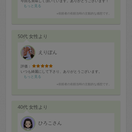
今回も美味しく頂いています。ありがとうございます！
欲を言えば、生野菜のサラダやカットフルーツを除いて
もっと見る
10品程度あると嬉しいです。もちろん、生野菜やフルー
※依頼者の依頼当時の主観的な感想です。
ツがすぐに食べられるのもとっても有り難く、凄く助か
り嬉しいです！
冷蔵庫の野菜は出来る限り使い切って頂けると嬉しいで
す。今後も時間の許す範囲でたくさん作って下さい。ま
50代 女性より
た次回も楽しみにしています。
えりぽん
評価：
いつも綺麗にして下さり、ありがとうございます。
もっと見る
※依頼者の依頼当時の主観的な感想です。
40代 女性より
ひろこさん