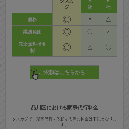
タスカ
A
B
ジ
社
社
◎
×
△
価格
◎
〇
×
業務範囲
完全無料指名
◎
△
〇
制
品川区における家事代行料金
タスカジで、家事代行を依頼する際の料金は下記となりま
す。