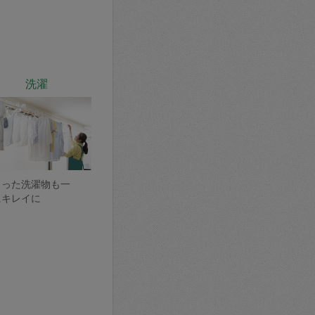
洗濯
まった洗濯物も一
にキレイに