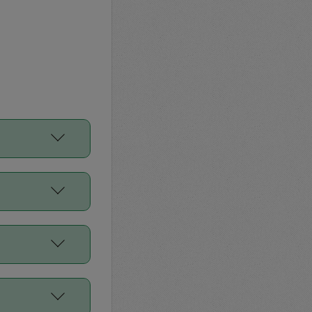
をご利用くださ
前申請すること
平均値、などで
／Diners