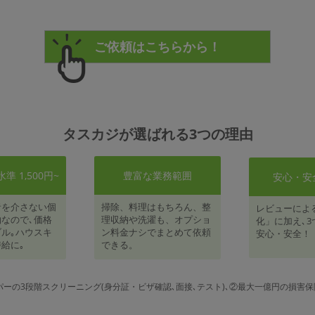
タスカジが選ばれる3つの理由
 1,500円~
豊富な業務範囲
安心・安
者を介さない個
掃除、料理はもちろん、整
レビューによ
なので､価格
理収納や洗濯も、オプショ
化」に加え､3
ル｡ハウスキ
ン料金ナシでまとめて依頼
安心・安全！
給に｡
できる。
パーの3段階スクリーニング(身分証・ビザ確認､面接､テスト)､②最大一億円の損害保