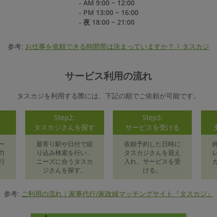
- AM 9:00 ~ 12:00
- PM 13:00 ~ 16:00
- 夜 18:00 ~ 21:00
参考:
お仕事を依頼できる時間帯は決まっていますか？ | タスカジ
サービス利用の流れ
タスカジを利用する際には、下記の順でご依頼が可能です。
Step2:
Step3:
録
タスカジさんを探す
サービスを受ける
ー
最寄り駅や日付で絞
依頼予約した日時に
力
り込み検索を行い、
タスカジさんを迎え
行
ニーズに合うタスカ
入れ、サービスを受
ジさんを探す。
ける。
参考:
ご利用の流れ｜家事代行/家政婦マッチングサイト『タスカジ』