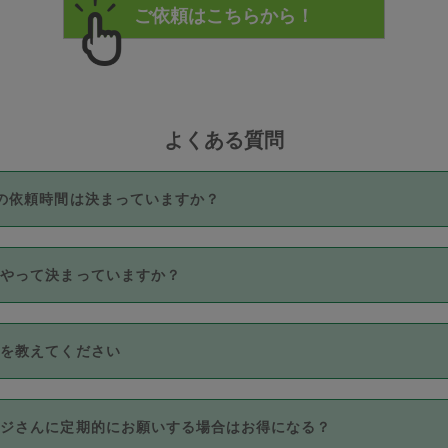
よくある質問
の依頼時間は決まっていますか？
つき3時間固定です。3時間を超えて依頼したい場合は、延長機能
うやって決まっていますか？
をご利用いただくには、タスカジさんに事前に相談し、合意の上事
。なお、3時間を下回っても、値引き等はございません。
価格帯の中からタスカジさん自身が価格を選んで設定しています。
法を教えてください
さんの価格設定には最初は制限があり、レビュー件数、レビューの
定可能な最高額が上がっていく仕組みになっています。
クレジットカード（Visa／Master／JCB／AMERICAN EXPRESS
カジさんに定期的にお願いする場合はお得になる？
のみとなります。