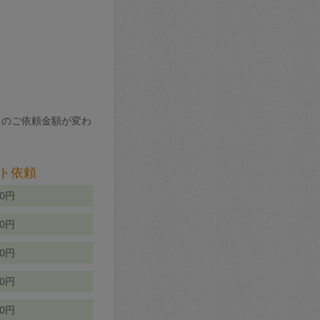
りのご依頼金額が変わ
ト依頼
00円
00円
50円
80円
70円