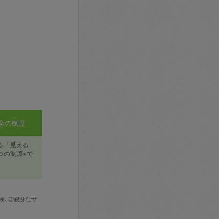
全の制度
る「見える
つの制度※で
険､③親身なサ