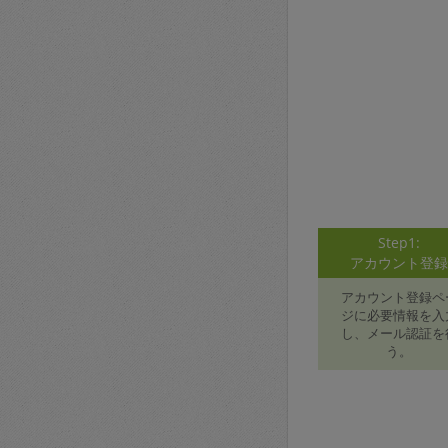
Step1:
アカウント登
アカウント登録ペ
ジに必要情報を入
し、メール認証を
う。