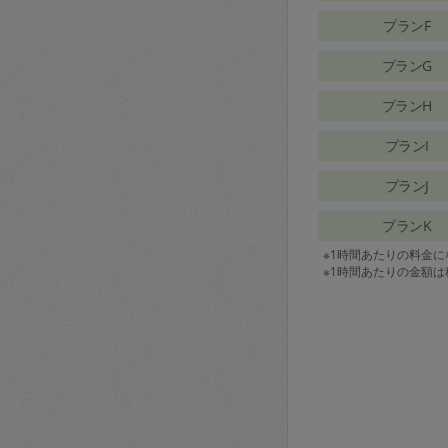
プランF
プランG
プランH
プランI
プランJ
プランK
※1時間あたりの料金
※1時間あたりの金額