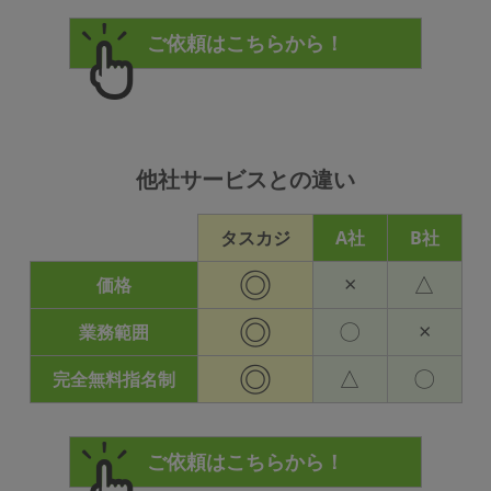
他社サービスとの違い
タスカジ
A社
B社
◎
×
△
価格
◎
〇
×
業務範囲
◎
△
〇
完全無料指名制