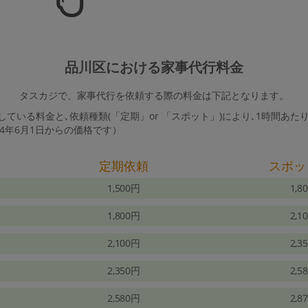
品川区における家事代行料金
タスカジで、家事代行を依頼する際の料金は下記となります。
ている料金と､依頼種類(「定期」or 「スポット」)により､1時間あた
24年6月1日からの価格です）
定期依頼
スポッ
1,500円
1,8
1,800円
2,1
2,100円
2,3
2,350円
2,5
2,580円
2,8