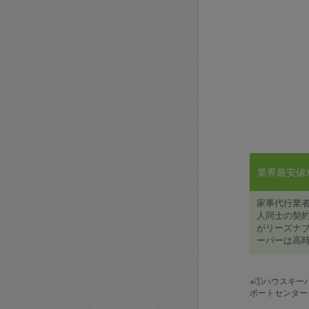
業界最安値水準
家事代行業
人同士の契約
がリーズナブ
ーパーは高時
※①ハウスキー
ポートセンター