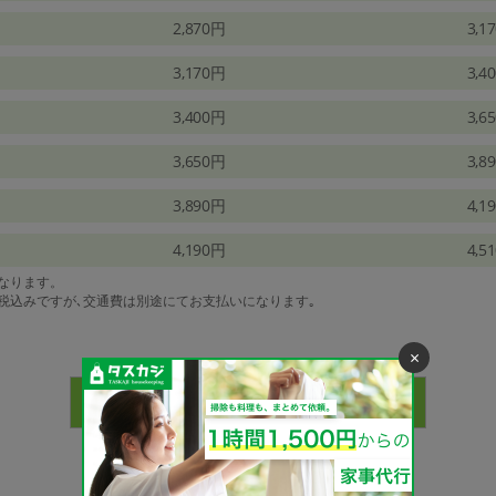
2,870円
3,1
3,170円
3,4
3,400円
3,6
3,650円
3,8
3,890円
4,1
4,190円
4,5
になります。
は税込みですが､交通費は別途にてお支払いになります｡
×