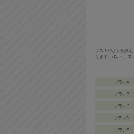
タスカジさんが設定し
ります｡（以下、20
プランA
プランB
プランC
プランD
プランE