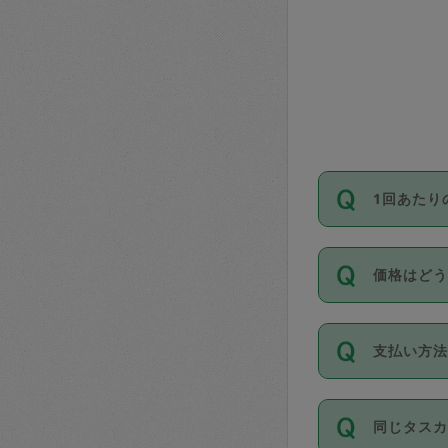
1回あたり
依頼1回に
価格はど
い。機能
が必要です
11種類の
支払い方
タスカジ
除々に設
お支払方法は
同じタス
Club）