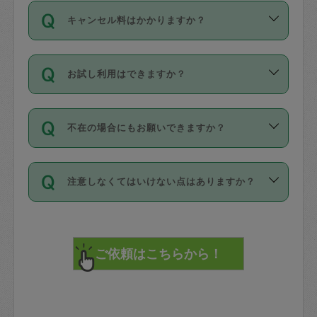
ご依頼は、現在を起点に3日後（72時間
濯、料理、作り置き、整理収納、買い物
のち、タスカジモニター宅にて３時間の
また外国人の方は英語しか話せない方、
キャンセル料はかかりますか？
以降）の日時から受付可能となっていま
です。作業中に物を壊したり、人にけが
現場トライアルを受け、合格したタスカ
日本語も話せる方など様々です。
す。
をさせたりした場合が対象で、補償金額
ジさんが活動されています。
キャンセル料には、以下の2種類がありま
ただし、72時間を切った直前の日程では
は対物1000万円、対人1億円が上限で
バックグラウンドや得意分野はプロフィ
お試し利用はできますか？
す。
タスカジさんへ「募集」をかけることが
す。
※テストセンターの講評は１件目のレビュ
ールに記載していますので、各自の得意
可能です。
ーとして記載されていますので依頼の際
分野を見極めて、目的に合わせてお仕事
「お試し利用」というメニューはありま
万が一損害が発生した場合は、その場の
に参考にしてください。
を依頼してください。
不在の場合にもお願いできますか？
せんが、「一回のみ」依頼を活用するこ
1. 直前キャンセル（定期、スポット契約
写真を撮り、
参考
：
【詳細】タスカジさんの登録に際
とによって、気に入ったタスカジさんを
共通）
タスカジサポートセンターまでご連絡く
して面接や教育は実施していますか？
不在の場合の作業はタスカジさんの同意
見つけることができます。
・タスカジさんのお仕事開始予定時間前
ださい。
注意しなくてはいけない点はありますか？
が必要です。数回の依頼ののち、タスカ
72時間を超える※と、以下のキャンセル
詳細FAQ：
損害賠償保険について教えて
ジさんと依頼者の間で十分な信頼関係が
まず、条件の合う気になるタスカジさ
料が発生します。
ください。
貴重品は紛失の際トラブルの元となるの
できたのち、タスカジさんに依頼してみ
ん、２・３人に「スポット」依頼をして
で、必ず鍵のかかるロッカーや金庫に入
てください。
みてください。
直前キャンセル料：
れて依頼者の責任の元管理するよう心掛
不在時に部屋に入るためにタスカジさん
その後、一番気に入ったタスカジさんに
72時間前〜24時間前＝依頼料金の50%
けてください。
に鍵を預ける必要がありますが、タスカ
「定期（毎週・隔週）」依頼をしてくだ
24時間前～1時間前＝依頼金額の100%
※パスポート、クレジットカード、銀行カ
ジさんが紛失した鍵によって二次的な損
さい。
1時間前〜実施時間＝依頼金額の100%＋
ード、5千円以上のアクセサリー、500円
害（たとえば、第三者の侵入など）が起
交通費全額