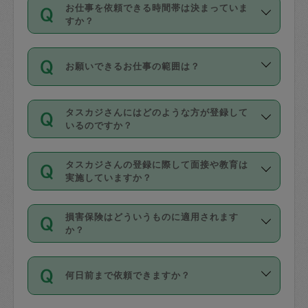
す。
丈夫です。
お仕事を依頼できる時間帯は決まっていま
料金のご請求と合わせてお支払いとなり
定期の最低利用回数は設けていない代わ
デビットカード・プリペイドカード（Vプ
すか？
ます。交通費の金額は「依頼の詳細」に
りに、一定数を超えたキャンセルは有償
リカ、au WALLETなど）
は支払にはご利
時間帯は3種類あります。いずれも１回あ
自動計算で表示されます。
でキャンセルすることが出来ます。
用いただけませんのでご注意ください。
お願いできるお仕事の範囲は？
たり３時間です。
銀行振込や現金払いも対応していませ
（例：毎週定期の場合は３回以上のキャ
ん。
掃除、整理収納、洗濯、買い物、料理、
・ＡＭ ９時～１２時
ンセルが有償（1200円、隔週定期の場合
なお、タスカジさんの交通費も、依頼料
タスカジさんにはどのような方が登録して
作り置きです。タスカジさんによってで
・ＰＭ １３時～１６時
いるのですか？
は２回以上のキャンセルが有償（1200
金のご請求と合わせてお支払いとなりま
きる仕事の範囲が異なりますので、依頼
・夜 １８時～２１時
円））
す。交通費の金額は「依頼の詳細」に自
主婦として長年の家事経験をお持ちの
する前にタスカジさんのプロフィールで
動計算で表示されます。
タスカジさんの登録に際して面接や教育は
方、栄養士・調理師といった資格者で保
確認してください。
開始時間を２時間前後変更することが可
実施していますか？
育園や学校の給食やレストランで料理関
基本的に、高所での作業や危険作業、屋
能です。依頼送信後、個別にタスカジさ
応募の際に、各自事務局との面接と説明
係の専門職に従事されていた方、日本で
外での作業は対象外です。
んにメッセージを送り調整してくださ
損害保険はどういうものに適用されます
を行っています。その後、身分証明書の
すでにハウスキーパーや英語の先生とし
か？
い。ただし、２時間を越えての調整はで
写真提出をしていただいています。外国
てお仕事をしているフィリピン出身の
きません。
依頼者とタスカジさんとの間でタスカジ
人の場合は在留カードで労働許可状況を
方、海外からの留学生、家事が好きな会
万が一、依頼した時間帯と作業時間が１
何日前まで依頼できますか？
を通して成立した作業時間内での作業に
確認しています。タスカジさんトレーニ
社員など様々なバックグラウンドの方が
時間も被らない場合、損害保険の対象外
適用されます。作業範囲は、掃除、洗
ング動画を使ったセルフトレーニングの
登録しています。
となりますので、ご注意ください。