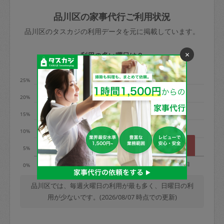
玉、など
きた場合は損害保険の対象外となるので
依頼者不在による当日キャンセル＝依頼
品川区の家事代行ご利用状況
ご注意ください。
金額の100%＋交通費全額
品川区のタスカジの利用データを元に掲載しています。
あわせてこちらも参照ください
：
初めて
利用します。注意しなくてはいけない点
※例：依頼日時／土曜日午前9時開始の場
×
利用の多い曜日は？
はありますか？
合、水曜日午前9時以降はキャンセル料が
発生
25%
水曜日9時〜金曜日9時まで＝依頼料金の
20%
50%
15%
金曜日9時～土曜日8時まで＝依頼金額の
100%
10%
土曜日8時〜実施時間＝依頼金額の100%
5%
＋交通費全額
月
火
水
木
金
土
日
0%
依頼者不在による当日キャンセル＝依頼
金額の100%＋交通費全額
品川区では、毎週火曜日の利用が最も多く、日曜日の利
用が少ないです。(2026/08/07 時点での更新)
2. 定期契約キャンセル（定期契約のみ）