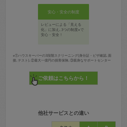
安心・安全の制度
レビューによる「見える
化」に加え､3つの制度※で
安心・安全！
※①ハウスキーパーの3段階スクリーニング(身分証・ビザ確認､面
接､テスト)､②最大一億円の損害保険､③親身なサポートセンター
他社サービスとの違い