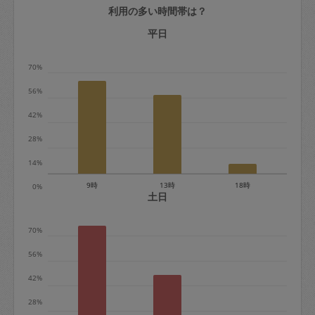
利用の多い時間帯は？
定期契約をキャンセルする場合、毎週定
期は月2回まで隔週定期は月1回までキャ
平日
ンセル料は発生しません。それ以上はキ
70%
ャンセル料が発生します。
56%
定期契約キャンセル料：
42%
・1回につき1,200円※
28%
・詳細ルールは、
こちら
を参照くださ
い。
14%
9時
13時
18時
0%
※キャンセル料金の設定について：
土日
定期依頼1回（3時間）の金額とスポット
70%
1回（3時間）依頼した場合の金額の差額
相当で料金設定されています。
56%
42%
28%