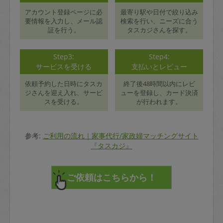
アカウント登録ページに必
最寄り駅や日付で絞り込み
要情報を入力し、メール認
検索を行い、ニーズに合う
証を行う。
タスカジさんを探す。
Step3:
Step4:
サービスを受ける
支払いとレビュー
依頼予約した日時にタスカ
終了後48時間以内にレビ
ジさんを迎え入れ、サービ
ューを登録し、カード決済
スを受ける。
が行われます。
参考:
ご利用の流れ｜家事代行/家政婦マッチングサイト
『タスカジ』