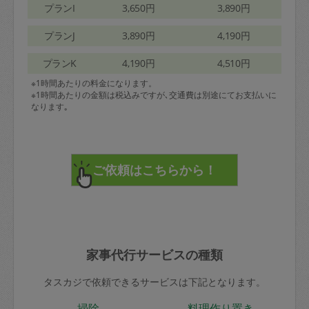
プランI
3,650円
3,890円
プランJ
3,890円
4,190円
プランK
4,190円
4,510円
※1時間あたりの料金になります。
※1時間あたりの金額は税込みですが､交通費は別途にてお支払いに
なります｡
家事代行サービスの種類
タスカジで依頼できるサービスは下記となります。
掃除
料理作り置き