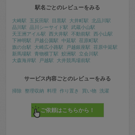
駅名ごとのレビューをみる
大崎駅
五反田駅
目黒駅
大井町駅
北品川駅
品川駅
品川シーサイド駅
武蔵小山駅
天王洲アイル駅
西大井駅
不動前駅
西小山駅
下神明駅
戸越公園駅
中延駅
荏原町駅
旗の台駅
大崎広小路駅
戸越銀座駅
荏原中延駅
新馬場駅
青物横丁駅
鮫洲駅
立会川駅
大森海岸駅
戸越駅
大井競馬場前駅
サービス内容ごとのレビューをみる
掃除
整理収納
料理
作り置き
買い物
洗濯