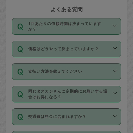
よくある質問
1回あたりの依頼時間は決まっています
か？
依頼1回につき3時間固定です。3時間を
価格はどうやって決まっていますか？
超えて依頼したい場合は、延長機能をご
利用ください。機能をご利用いただくに
11種類の価格帯の中からタスカジさん自
は、タスカジさんに事前に相談し、合意
支払い方法を教えてください
身が価格を選んで設定しています。
の上事前申請することが必要です。な
タスカジさんの価格設定には最初は制限
お、3時間を下回っても、値引き等はござ
お支払方法はクレジットカード（Visa／
があり、レビュー件数、レビューの平均
いません。
同じタスカジさんに定期的にお願いする場
Master／JCB／AMERICAN EXPRESS／
値、などで除々に設定可能な最高額が上
合はお得になる？
Diners Club）のみとなります。
がっていく仕組みになっています。
依頼には「スポット」と「定期（毎週｜
カード情報のご登録は、依頼リクエスト
交通費は料金に含まれますか？
隔週）」があり、「定期」の依頼は「ス
を行う際にご入力ください。プロフィー
ポット」よりお得な料金でご利用できま
ル登録時にはご入力いただかなくても大
交通費は依頼料金とは別途発生し、依頼