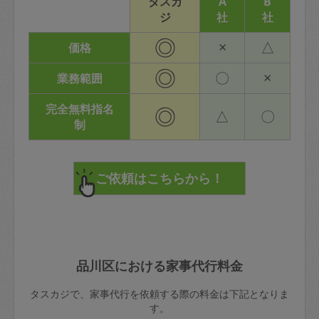
タスカ
A
B
ジ
社
社
◎
×
△
価格
◎
〇
×
業務範囲
完全無料指名
◎
△
〇
制
品川区における家事代行料金
タスカジで、家事代行を依頼する際の料金は下記となりま
す。