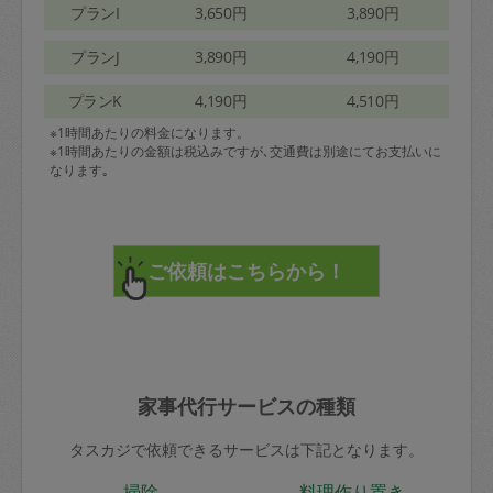
プランI
3,650円
3,890円
プランJ
3,890円
4,190円
プランK
4,190円
4,510円
※1時間あたりの料金になります。
※1時間あたりの金額は税込みですが､交通費は別途にてお支払いに
なります｡
家事代行サービスの種類
タスカジで依頼できるサービスは下記となります。
掃除
料理作り置き