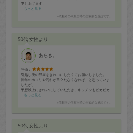
申し上げます．
もっと見る
※依頼者の依頼当時の主観的な感想です。
・たっぷり夏野菜入りミートソース
（ズッキーニ、パプリカ、人参、セロリ、玉ねぎ、プチ
トマト）
・人参サラダ
50代 女性より
・炒り豆腐
・クラッシュナッツ入りかぼちゃとクリームチーズのハ
ニーマスタード和え
・ミニハンバーグ、色々キノコのデミグラスソース
あらき。
・豚肉と小松菜のスタミナ炒め
・蒸しかぼちゃ
・生ハム入り、セロリの葉ときゅうりのレモンマリネ
評価：
・大根、エノキ、お豆腐のお味噌汁
引越し後の部屋をきれいにしたくてお願いしました。
・キウイ入りラビゴットソース
長年のホコリや汚れが目立たなくなれば、と思っていま
・ 〃 用チキンソテー
したが、
・ 〃 用ホタテのソテー
予想以上にきれいにしていただき、キッチンもピカピカ
・鯖の味噌煮、ネギ添え
になりました。
もっと見る
大満足です。
※依頼者の依頼当時の主観的な感想です。
とても感じがよく明るく優しく話しやすい感じで、いら
っしゃった瞬間に安心できました。
最後まで気持ちよく動いてくださっていて、お部屋がき
れいになっただけでなく、
50代 女性より
とてもいい方だったのでたいへん気分がよくなりまし
た。