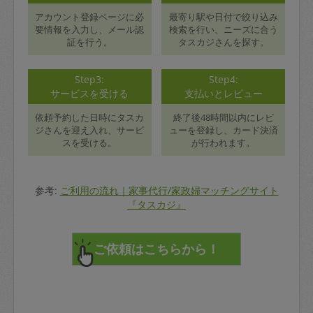
アカウント登録ページに必
最寄り駅や日付で絞り込み
要情報を入力し、メール認
検索を行い、ニーズに合う
証を行う。
タスカジさんを探す。
Step3:
Step4:
サービスを受ける
支払いとレビュー
依頼予約した日時にタスカ
終了後48時間以内にレビ
ジさんを迎え入れ、サービ
ューを登録し、カード決済
スを受ける。
が行われます。
参考:
ご利用の流れ｜家事代行/家政婦マッチングサイト
『タスカジ』