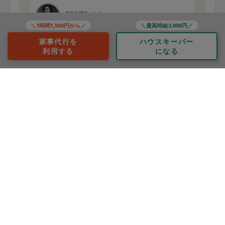
ありがとうございました。
78579 よしこ
＼1時間1,500円から／
＼最高時給3,000円／
評価：
家事代行を
ハウスキーパー
ありがとうございました！
利用する
になる
もっと見る
※依頼者の依頼当時の主観的な感想です。
50代 女性より
カトウミキコ
評価：
壁が綺麗になって嬉しいです。ありがとうございまし
た。
もっと見る
※依頼者の依頼当時の主観的な感想です。