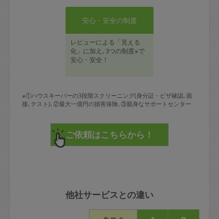
安心・安全の制度
レビューによる「見える
化」に加え､3つの制度※で
安心・安全！
※①ハウスキーパーの3段階スクリーニング(身分証・ビザ確認､面
接､テスト)､②最大一億円の損害保険､③親身なサポートセンター
他社サービスとの違い