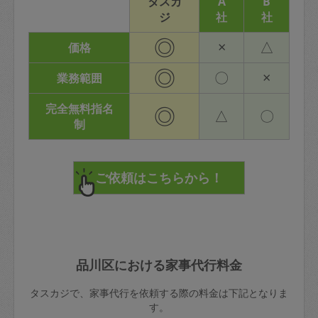
タスカ
A
B
ジ
社
社
◎
×
△
価格
◎
〇
×
業務範囲
完全無料指名
◎
△
〇
制
品川区における家事代行料金
タスカジで、家事代行を依頼する際の料金は下記となりま
す。