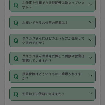
す。
丈夫です。
お仕事を依頼できる時間帯は決まっていま
料金のご請求と合わせてお支払いとなり
定期の最低利用回数は設けていない代わ
デビットカード・プリペイドカード（Vプ
すか？
ます。交通費の金額は「依頼の詳細」に
りに、一定数を超えたキャンセルは有償
リカ、au WALLETなど）
は支払にはご利
時間帯は3種類あります。いずれも１回あ
自動計算で表示されます。
でキャンセルすることが出来ます。
用いただけませんのでご注意ください。
お願いできるお仕事の範囲は？
たり３時間です。
銀行振込や現金払いも対応していませ
（例：毎週定期の場合は３回以上のキャ
ん。
掃除、整理収納、洗濯、買い物、料理、
・ＡＭ ９時～１２時
ンセルが有償（1200円、隔週定期の場合
なお、タスカジさんの交通費も、依頼料
タスカジさんにはどのような方が登録して
作り置きです。タスカジさんによってで
・ＰＭ １３時～１６時
いるのですか？
は２回以上のキャンセルが有償（1200
金のご請求と合わせてお支払いとなりま
きる仕事の範囲が異なりますので、依頼
・夜 １８時～２１時
円））
す。交通費の金額は「依頼の詳細」に自
主婦として長年の家事経験をお持ちの
する前にタスカジさんのプロフィールで
動計算で表示されます。
タスカジさんの登録に際して面接や教育は
方、栄養士・調理師といった資格者で保
確認してください。
開始時間を２時間前後変更することが可
実施していますか？
育園や学校の給食やレストランで料理関
基本的に、高所での作業や危険作業、屋
能です。依頼送信後、個別にタスカジさ
応募の際に、各自事務局との面接と説明
係の専門職に従事されていた方、日本で
外での作業は対象外です。
んにメッセージを送り調整してくださ
損害保険はどういうものに適用されます
を行っています。その後、身分証明書の
すでにハウスキーパーや英語の先生とし
か？
い。ただし、２時間を越えての調整はで
写真提出をしていただいています。外国
てお仕事をしているフィリピン出身の
きません。
依頼者とタスカジさんとの間でタスカジ
人の場合は在留カードで労働許可状況を
方、海外からの留学生、家事が好きな会
万が一、依頼した時間帯と作業時間が１
何日前まで依頼できますか？
を通して成立した作業時間内での作業に
確認しています。タスカジさんトレーニ
社員など様々なバックグラウンドの方が
時間も被らない場合、損害保険の対象外
適用されます。作業範囲は、掃除、洗
ング動画を使ったセルフトレーニングの
登録しています。
となりますので、ご注意ください。