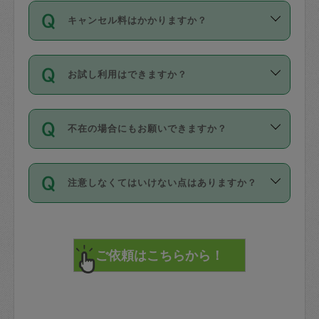
ご依頼は、現在を起点に3日後（72時間
濯、料理、作り置き、整理収納、買い物
のち、タスカジモニター宅にて３時間の
また外国人の方は英語しか話せない方、
キャンセル料はかかりますか？
以降）の日時から受付可能となっていま
です。作業中に物を壊したり、人にけが
現場トライアルを受け、合格したタスカ
日本語も話せる方など様々です。
す。
をさせたりした場合が対象で、補償金額
ジさんが活動されています。
キャンセル料には、以下の2種類がありま
ただし、72時間を切った直前の日程では
は対物1000万円、対人1億円が上限で
バックグラウンドや得意分野はプロフィ
お試し利用はできますか？
す。
タスカジさんへ「募集」をかけることが
す。
※テストセンターの講評は１件目のレビュ
ールに記載していますので、各自の得意
可能です。
ーとして記載されていますので依頼の際
分野を見極めて、目的に合わせてお仕事
「お試し利用」というメニューはありま
万が一損害が発生した場合は、その場の
に参考にしてください。
を依頼してください。
不在の場合にもお願いできますか？
せんが、「一回のみ」依頼を活用するこ
1. 直前キャンセル（定期、スポット契約
写真を撮り、
参考
：
【詳細】タスカジさんの登録に際
とによって、気に入ったタスカジさんを
共通）
タスカジサポートセンターまでご連絡く
して面接や教育は実施していますか？
不在の場合の作業はタスカジさんの同意
見つけることができます。
・タスカジさんのお仕事開始予定時間前
ださい。
注意しなくてはいけない点はありますか？
が必要です。数回の依頼ののち、タスカ
72時間を超える※と、以下のキャンセル
詳細FAQ：
損害賠償保険について教えて
ジさんと依頼者の間で十分な信頼関係が
まず、条件の合う気になるタスカジさ
料が発生します。
ください。
貴重品は紛失の際トラブルの元となるの
できたのち、タスカジさんに依頼してみ
ん、２・３人に「スポット」依頼をして
で、必ず鍵のかかるロッカーや金庫に入
てください。
みてください。
直前キャンセル料：
れて依頼者の責任の元管理するよう心掛
不在時に部屋に入るためにタスカジさん
その後、一番気に入ったタスカジさんに
72時間前〜24時間前＝依頼料金の50%
けてください。
に鍵を預ける必要がありますが、タスカ
「定期（毎週・隔週）」依頼をしてくだ
24時間前～1時間前＝依頼金額の100%
※パスポート、クレジットカード、銀行カ
ジさんが紛失した鍵によって二次的な損
さい。
1時間前〜実施時間＝依頼金額の100%＋
ード、5千円以上のアクセサリー、500円
害（たとえば、第三者の侵入など）が起
交通費全額