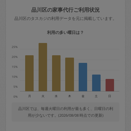
玉、など
きた場合は損害保険の対象外となるので
依頼者不在による当日キャンセル＝依頼
品川区の家事代行ご利用状況
ご注意ください。
金額の100%＋交通費全額
品川区のタスカジの利用データを元に掲載しています。
あわせてこちらも参照ください
：
初めて
利用します。注意しなくてはいけない点
※例：依頼日時／土曜日午前9時開始の場
利用の多い曜日は？
はありますか？
合、水曜日午前9時以降はキャンセル料が
発生
25%
水曜日9時〜金曜日9時まで＝依頼料金の
20%
50%
15%
金曜日9時～土曜日8時まで＝依頼金額の
100%
10%
土曜日8時〜実施時間＝依頼金額の100%
5%
＋交通費全額
月
火
水
木
金
土
日
0%
依頼者不在による当日キャンセル＝依頼
金額の100%＋交通費全額
品川区では、毎週火曜日の利用が最も多く、日曜日の利
用が少ないです。(2026/08/08 時点での更新)
2. 定期契約キャンセル（定期契約のみ）