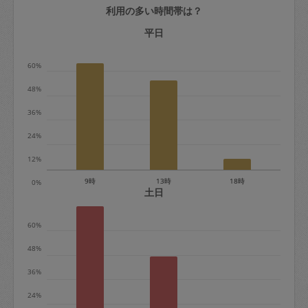
利用の多い時間帯は？
定期契約をキャンセルする場合、毎週定
期は月2回まで隔週定期は月1回までキャ
平日
ンセル料は発生しません。それ以上はキ
60%
ャンセル料が発生します。
48%
定期契約キャンセル料：
36%
・1回につき1,200円※
24%
・詳細ルールは、
こちら
を参照くださ
い。
12%
9時
13時
18時
0%
※キャンセル料金の設定について：
土日
定期依頼1回（3時間）の金額とスポット
60%
1回（3時間）依頼した場合の金額の差額
相当で料金設定されています。
48%
36%
24%