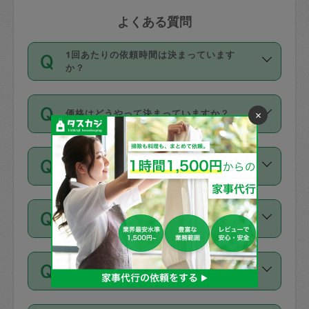
よくある質問
1回あたりの依頼時間は決まっています
か？
依頼1回につき3時間固定です。3時間を
価格はどうやって決まっていますか？
×
超えて依頼したい場合は、延長機能をご
利用ください。機能をご利用いただくに
11種類の価格帯の中からタスカジさん自
は、タスカジさんに事前に相談し、合意
支払い方法を教えてください
身が価格を選んで設定しています。
の上事前申請することが必要です。な
タスカジさんの価格設定には最初は制限
お、3時間を下回っても、値引き等はござ
お支払方法はクレジットカード（Visa／
があり、レビュー件数、レビューの平均
いません。
同じタスカジさんに定期的にお願いする場
Master／JCB／AMERICAN EXPRESS／
値、などで除々に設定可能な最高額が上
合はお得になる？
Diners Club）のみとなります。
がっていく仕組みになっています。
依頼には「スポット」と「定期（毎週｜
カード情報のご登録は、依頼リクエスト
交通費は料金に含まれますか？
隔週）」があり、「定期」の依頼は「ス
を行う際にご入力ください。プロフィー
ポット」よりお得な料金でご利用できま
ル登録時にはご入力いただかなくても大
交通費は依頼料金とは別途発生し、依頼