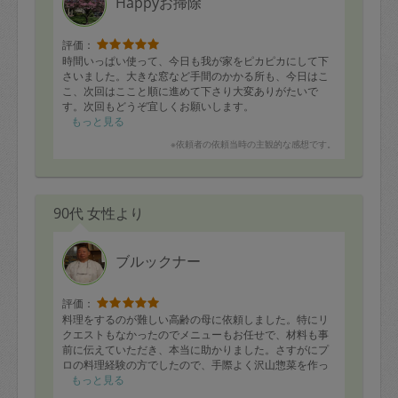
Happyお掃除
評価：
時間いっぱい使って、今日も我が家をピカピカにして下
さいました。大きな窓など手間のかかる所も、今日はこ
こ、次回はここと順に進めて下さり大変ありがたいで
す。次回もどうぞ宜しくお願いします。
もっと見る
※依頼者の依頼当時の主観的な感想です。
90代 女性より
ブルックナー
評価：
料理をするのが難しい高齢の母に依頼しました。特にリ
クエストもなかったのでメニューもお任せで、材料も事
前に伝えていただき、本当に助かりました。さすがにプ
ロの料理経験の方でしたので、手際よく沢山惣菜を作っ
ていただき、母も喜んでおりました。私もお裾分けをい
もっと見る
ただきました。薄味の要望にも気をつけていただき、全