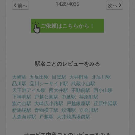
1428/4035
前へ
次へ
駅名ごとのレビューをみる
大崎駅
五反田駅
目黒駅
大井町駅
北品川駅
品川駅
品川シーサイド駅
武蔵小山駅
天王洲アイル駅
西大井駅
不動前駅
西小山駅
下神明駅
戸越公園駅
中延駅
荏原町駅
旗の台駅
大崎広小路駅
戸越銀座駅
荏原中延駅
新馬場駅
青物横丁駅
鮫洲駅
立会川駅
大森海岸駅
戸越駅
大井競馬場前駅
サービス内容ごとのレビューをみる