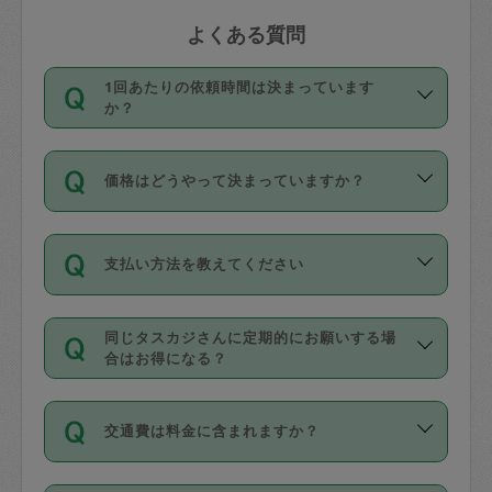
よくある質問
1回あたりの依頼時間は決まっています
か？
依頼1回につき3時間固定です。3時間を
価格はどうやって決まっていますか？
超えて依頼したい場合は、延長機能をご
利用ください。機能をご利用いただくに
11種類の価格帯の中からタスカジさん自
は、タスカジさんに事前に相談し、合意
支払い方法を教えてください
身が価格を選んで設定しています。
の上事前申請することが必要です。な
タスカジさんの価格設定には最初は制限
お、3時間を下回っても、値引き等はござ
お支払方法はクレジットカード（Visa／
があり、レビュー件数、レビューの平均
いません。
同じタスカジさんに定期的にお願いする場
Master／JCB／AMERICAN EXPRESS／
値、などで除々に設定可能な最高額が上
合はお得になる？
Diners Club）のみとなります。
がっていく仕組みになっています。
依頼には「スポット」と「定期（毎週｜
カード情報のご登録は、依頼リクエスト
交通費は料金に含まれますか？
隔週）」があり、「定期」の依頼は「ス
を行う際にご入力ください。プロフィー
ポット」よりお得な料金でご利用できま
ル登録時にはご入力いただかなくても大
交通費は依頼料金とは別途発生し、依頼