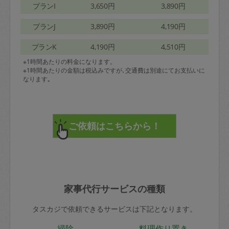
プランI
3,650円
3,890円
プランJ
3,890円
4,190円
プランK
4,190円
4,510円
※1時間あたりの料金になります。
※1時間あたりの金額は税込みですが､交通費は別途にてお支払いに
なります｡
家事代行サービスの種類
タスカジで依頼できるサービスは下記となります。
掃除
料理作り置き