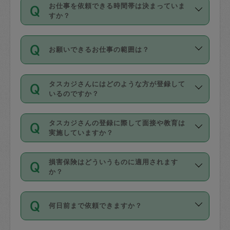
す。
丈夫です。
お仕事を依頼できる時間帯は決まっていま
料金のご請求と合わせてお支払いとなり
定期の最低利用回数は設けていない代わ
デビットカード・プリペイドカード（Vプ
すか？
ます。交通費の金額は「依頼の詳細」に
りに、一定数を超えたキャンセルは有償
リカ、au WALLETなど）
は支払にはご利
時間帯は3種類あります。いずれも１回あ
自動計算で表示されます。
でキャンセルすることが出来ます。
用いただけませんのでご注意ください。
お願いできるお仕事の範囲は？
たり３時間です。
銀行振込や現金払いも対応していませ
（例：毎週定期の場合は３回以上のキャ
ん。
掃除、整理収納、洗濯、買い物、料理、
・ＡＭ ９時～１２時
ンセルが有償（1200円、隔週定期の場合
なお、タスカジさんの交通費も、依頼料
タスカジさんにはどのような方が登録して
作り置きです。タスカジさんによってで
・ＰＭ １３時～１６時
いるのですか？
は２回以上のキャンセルが有償（1200
金のご請求と合わせてお支払いとなりま
きる仕事の範囲が異なりますので、依頼
・夜 １８時～２１時
円））
す。交通費の金額は「依頼の詳細」に自
主婦として長年の家事経験をお持ちの
する前にタスカジさんのプロフィールで
動計算で表示されます。
タスカジさんの登録に際して面接や教育は
方、栄養士・調理師といった資格者で保
確認してください。
開始時間を２時間前後変更することが可
実施していますか？
育園や学校の給食やレストランで料理関
基本的に、高所での作業や危険作業、屋
能です。依頼送信後、個別にタスカジさ
応募の際に、各自事務局との面接と説明
係の専門職に従事されていた方、日本で
外での作業は対象外です。
んにメッセージを送り調整してくださ
損害保険はどういうものに適用されます
を行っています。その後、身分証明書の
すでにハウスキーパーや英語の先生とし
か？
い。ただし、２時間を越えての調整はで
写真提出をしていただいています。外国
てお仕事をしているフィリピン出身の
きません。
依頼者とタスカジさんとの間でタスカジ
人の場合は在留カードで労働許可状況を
方、海外からの留学生、家事が好きな会
万が一、依頼した時間帯と作業時間が１
何日前まで依頼できますか？
を通して成立した作業時間内での作業に
確認しています。タスカジさんトレーニ
社員など様々なバックグラウンドの方が
時間も被らない場合、損害保険の対象外
適用されます。作業範囲は、掃除、洗
ング動画を使ったセルフトレーニングの
登録しています。
となりますので、ご注意ください。