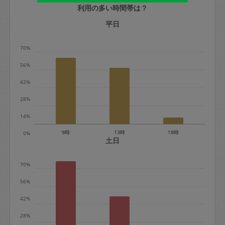
利用の多い時間帯は？
定期契約をキャンセルする場合、毎週定
期は月2回まで隔週定期は月1回までキャ
平日
ンセル料は発生しません。それ以上はキ
70%
ャンセル料が発生します。
56%
定期契約キャンセル料：
42%
・1回につき1,200円※
28%
・詳細ルールは、
こちら
を参照くださ
い。
14%
9時
13時
18時
0%
※キャンセル料金の設定について：
土日
定期依頼1回（3時間）の金額とスポット
70%
1回（3時間）依頼した場合の金額の差額
相当で料金設定されています。
56%
42%
28%