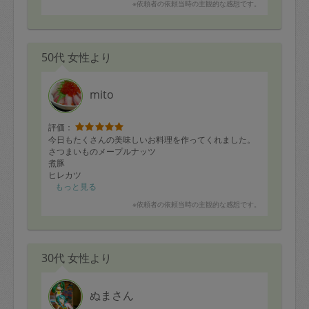
※依頼者の依頼当時の主観的な感想です。
て本当に美味しかったです。また機会があればお願いし
たいと思います。
50代 女性より
mito
評価：
今日もたくさんの美味しいお料理を作ってくれました。
さつまいものメープルナッツ
煮豚
ヒレカツ
ししゃもの南蛮漬け
もっと見る
鮭のねぎ味噌焼き
※依頼者の依頼当時の主観的な感想です。
鶏肉と下仁田ねぎの生姜照り焼き
塩麹豚
大根のえびあんかけ
鯵の胡麻焼き
30代 女性より
スペアリブと野菜のハーブソテー
アンチョビとブロッコリーのドライトマト炒め
人参しりしり
玉ねぎスープ
ぬまさん
定番になっているメニューもあります。