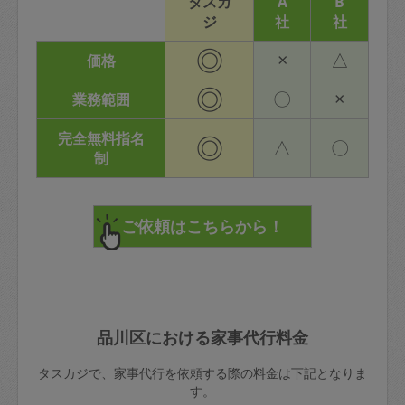
タスカ
A
B
ジ
社
社
◎
×
△
価格
◎
〇
×
業務範囲
完全無料指名
◎
△
〇
制
品川区における家事代行料金
タスカジで、家事代行を依頼する際の料金は下記となりま
す。