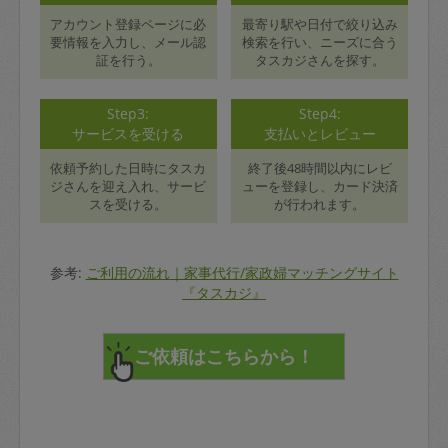
アカウント登録ページに必
最寄り駅や日付で絞り込み
要情報を入力し、メール認
検索を行い、ニーズに合う
証を行う。
タスカジさんを探す。
Step3:
Step4:
サービスを受ける
支払いとレビュー
依頼予約した日時にタスカ
終了後48時間以内にレビ
ジさんを迎え入れ、サービ
ューを登録し、カード決済
スを受ける。
が行われます。
参考:
ご利用の流れ｜家事代行/家政婦マッチングサイト
『タスカジ』