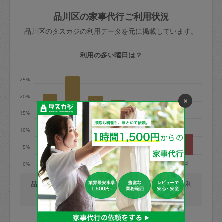
玉、など
きた場合は損害保険の対象外となるので
依頼者不在による当日キャンセル＝依頼
品川区の家事代行ご利用状況
ご注意ください。
金額の100%＋交通費全額
品川区のタスカジの利用データを元に掲載しています。
あわせてこちらも参照ください
：
初めて
利用します。注意しなくてはいけない点
※例：依頼日時／土曜日午前9時開始の場
利用の多い曜日は？
はありますか？
合、水曜日午前9時以降はキャンセル料が
発生
25%
水曜日9時〜金曜日9時まで＝依頼料金の
20%
×
50%
15%
金曜日9時～土曜日8時まで＝依頼金額の
100%
10%
土曜日8時〜実施時間＝依頼金額の100%
5%
＋交通費全額
月
火
水
木
金
土
日
0%
依頼者不在による当日キャンセル＝依頼
金額の100%＋交通費全額
品川区では、毎週火曜日の利用が最も多く、日曜日の利
用が少ないです。(2026/08/06 時点での更新)
2. 定期契約キャンセル（定期契約のみ）