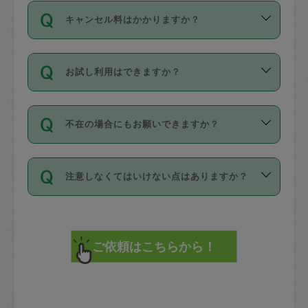
ご依頼は、現在を起点に3日後（72時間
濯、料理、作り置き、整理収納、買い物
のち、タスカジモニター宅にて３時間の
また外国人の方は英語しか話せない方、
キャンセル料はかかりますか？
以降）の日時から受付可能となっていま
です。作業中に物を壊したり、人にけが
現場トライアルを受け、合格したタスカ
日本語も話せる方など様々です。
す。
をさせたりした場合が対象で、補償金額
ジさんが活動されています。
キャンセル料には、以下の2種類がありま
ただし、72時間を切った直前の日程では
は対物1000万円、対人1億円が上限で
バックグラウンドや得意分野はプロフィ
お試し利用はできますか？
す。
タスカジさんへ「募集」をかけることが
す。
※テストセンターの講評は１件目のレビュ
ールに記載していますので、各自の得意
可能です。
ーとして記載されていますので依頼の際
分野を見極めて、目的に合わせてお仕事
「お試し利用」というメニューはありま
万が一損害が発生した場合は、その場の
に参考にしてください。
を依頼してください。
不在の場合にもお願いできますか？
せんが、「一回のみ」依頼を活用するこ
1. 直前キャンセル（定期、スポット契約
写真を撮り、
参考
：
【詳細】タスカジさんの登録に際
とによって、気に入ったタスカジさんを
共通）
タスカジサポートセンターまでご連絡く
して面接や教育は実施していますか？
不在の場合の作業はタスカジさんの同意
見つけることができます。
・タスカジさんのお仕事開始予定時間前
ださい。
注意しなくてはいけない点はありますか？
が必要です。数回の依頼ののち、タスカ
72時間を超える※と、以下のキャンセル
詳細FAQ：
損害賠償保険について教えて
ジさんと依頼者の間で十分な信頼関係が
まず、条件の合う気になるタスカジさ
料が発生します。
ください。
貴重品は紛失の際トラブルの元となるの
できたのち、タスカジさんに依頼してみ
ん、２・３人に「スポット」依頼をして
で、必ず鍵のかかるロッカーや金庫に入
てください。
みてください。
直前キャンセル料：
れて依頼者の責任の元管理するよう心掛
不在時に部屋に入るためにタスカジさん
その後、一番気に入ったタスカジさんに
72時間前〜24時間前＝依頼料金の50%
けてください。
に鍵を預ける必要がありますが、タスカ
「定期（毎週・隔週）」依頼をしてくだ
24時間前～1時間前＝依頼金額の100%
※パスポート、クレジットカード、銀行カ
ジさんが紛失した鍵によって二次的な損
さい。
1時間前〜実施時間＝依頼金額の100%＋
ード、5千円以上のアクセサリー、500円
害（たとえば、第三者の侵入など）が起
交通費全額