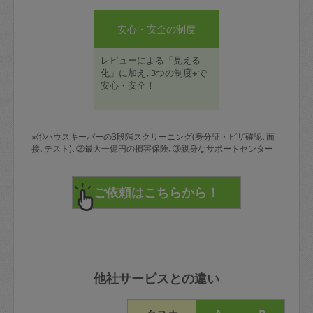
安心・安全の制度
レビューによる「見える
化」に加え､3つの制度※で
安心・安全！
※①ハウスキーパーの3段階スクリーニング(身分証・ビザ確認､面
接､テスト)､②最大一億円の損害保険､③親身なサポートセンター
他社サービスとの違い