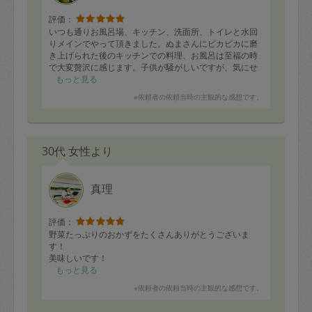
味付けが本当に上手だといつも思いますが揚げ物が時間
が経っているのにもかかわらずカリカリで美味しく頂け
評価：
たのは驚きです。
いつも通りお風呂場、キッチン、洗面所、トイレと水回
なにかコツがあるのか次回伺いたいと思います。
りメインでやって頂きました。ぬまさんにピカピカに磨
き上げられた後のキッチンでの料理、お風呂は至福の時
で大変贅沢に感じます。子供が騒がしいですが、気にせ
ず黙々と作業頂きとても助かりました。また宜しくお願
もっと見る
いします！
※依頼者の依頼当時の主観的な感想です。
30代 女性より
真理
評価：
野菜たっぷりのおかずをたくさんありがとうございま
す！
美味しいです！
もっと見る
※依頼者の依頼当時の主観的な感想です。