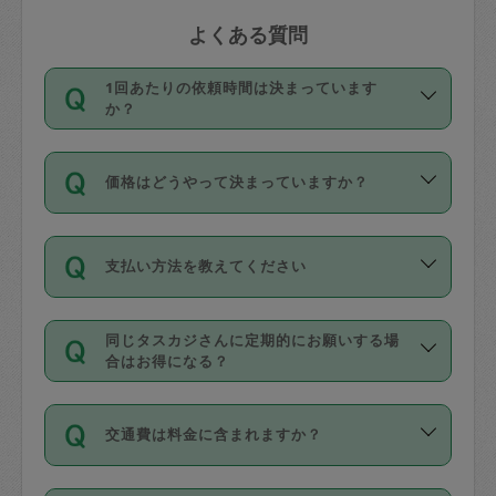
よくある質問
1回あたりの依頼時間は決まっています
か？
依頼1回につき3時間固定です。3時間を
価格はどうやって決まっていますか？
超えて依頼したい場合は、延長機能をご
利用ください。機能をご利用いただくに
11種類の価格帯の中からタスカジさん自
は、タスカジさんに事前に相談し、合意
支払い方法を教えてください
身が価格を選んで設定しています。
の上事前申請することが必要です。な
タスカジさんの価格設定には最初は制限
お、3時間を下回っても、値引き等はござ
お支払方法はクレジットカード（Visa／
があり、レビュー件数、レビューの平均
いません。
同じタスカジさんに定期的にお願いする場
Master／JCB／AMERICAN EXPRESS／
値、などで除々に設定可能な最高額が上
合はお得になる？
Diners Club）のみとなります。
がっていく仕組みになっています。
依頼には「スポット」と「定期（毎週｜
カード情報のご登録は、依頼リクエスト
交通費は料金に含まれますか？
隔週）」があり、「定期」の依頼は「ス
を行う際にご入力ください。プロフィー
ポット」よりお得な料金でご利用できま
ル登録時にはご入力いただかなくても大
交通費は依頼料金とは別途発生し、依頼