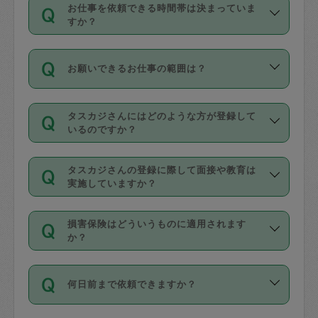
す。
丈夫です。
お仕事を依頼できる時間帯は決まっていま
料金のご請求と合わせてお支払いとなり
定期の最低利用回数は設けていない代わ
デビットカード・プリペイドカード（Vプ
すか？
ます。交通費の金額は「依頼の詳細」に
りに、一定数を超えたキャンセルは有償
リカ、au WALLETなど）
は支払にはご利
時間帯は3種類あります。いずれも１回あ
自動計算で表示されます。
でキャンセルすることが出来ます。
用いただけませんのでご注意ください。
お願いできるお仕事の範囲は？
たり３時間です。
銀行振込や現金払いも対応していませ
（例：毎週定期の場合は３回以上のキャ
ん。
掃除、整理収納、洗濯、買い物、料理、
・ＡＭ ９時～１２時
ンセルが有償（1200円、隔週定期の場合
なお、タスカジさんの交通費も、依頼料
タスカジさんにはどのような方が登録して
作り置きです。タスカジさんによってで
・ＰＭ １３時～１６時
いるのですか？
は２回以上のキャンセルが有償（1200
金のご請求と合わせてお支払いとなりま
きる仕事の範囲が異なりますので、依頼
・夜 １８時～２１時
円））
す。交通費の金額は「依頼の詳細」に自
主婦として長年の家事経験をお持ちの
する前にタスカジさんのプロフィールで
動計算で表示されます。
タスカジさんの登録に際して面接や教育は
方、栄養士・調理師といった資格者で保
確認してください。
開始時間を２時間前後変更することが可
実施していますか？
育園や学校の給食やレストランで料理関
基本的に、高所での作業や危険作業、屋
能です。依頼送信後、個別にタスカジさ
応募の際に、各自事務局との面接と説明
係の専門職に従事されていた方、日本で
外での作業は対象外です。
んにメッセージを送り調整してくださ
損害保険はどういうものに適用されます
を行っています。その後、身分証明書の
すでにハウスキーパーや英語の先生とし
か？
い。ただし、２時間を越えての調整はで
写真提出をしていただいています。外国
てお仕事をしているフィリピン出身の
きません。
依頼者とタスカジさんとの間でタスカジ
人の場合は在留カードで労働許可状況を
方、海外からの留学生、家事が好きな会
万が一、依頼した時間帯と作業時間が１
何日前まで依頼できますか？
を通して成立した作業時間内での作業に
確認しています。タスカジさんトレーニ
社員など様々なバックグラウンドの方が
時間も被らない場合、損害保険の対象外
適用されます。作業範囲は、掃除、洗
ング動画を使ったセルフトレーニングの
登録しています。
となりますので、ご注意ください。