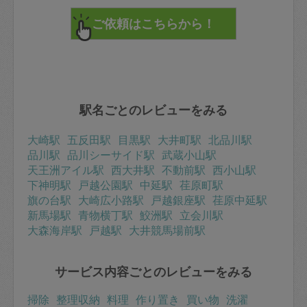
駅名ごとのレビューをみる
大崎駅
五反田駅
目黒駅
大井町駅
北品川駅
品川駅
品川シーサイド駅
武蔵小山駅
天王洲アイル駅
西大井駅
不動前駅
西小山駅
下神明駅
戸越公園駅
中延駅
荏原町駅
旗の台駅
大崎広小路駅
戸越銀座駅
荏原中延駅
新馬場駅
青物横丁駅
鮫洲駅
立会川駅
大森海岸駅
戸越駅
大井競馬場前駅
サービス内容ごとのレビューをみる
掃除
整理収納
料理
作り置き
買い物
洗濯