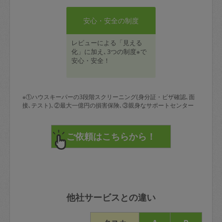
安心・安全の制度
レビューによる「見える
化」に加え､3つの制度※で
安心・安全！
※①ハウスキーパーの3段階スクリーニング(身分証・ビザ確認､面
接､テスト)､②最大一億円の損害保険､③親身なサポートセンター
他社サービスとの違い