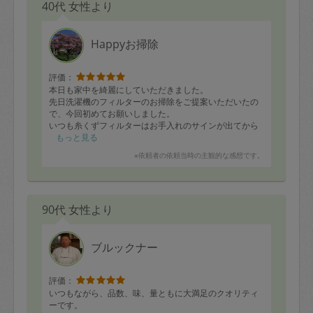
40代 女性より
Happyお掃除
評価：
本日も家中を綺麗にしていただきました。
先日洗濯機のフィルターのお掃除をご提案いただいたの
で、今回初めてお願いしました。
いつも糸くずフィルターはお手入れのサインが出てから
掃除するのですが、その時点で汚れが取れにくくなって
もっと見る
いることが多いです。
※依頼者の依頼当時の主観的な感想です。
今回はフィルターが新品のように綺麗になっており、大
変感動しました。とても丁寧に作業してくださったこと
と思います。
90代 女性より
ブルックナー
評価：
いつもながら、品数、味、量ともに大満足のクオリティ
ーです。