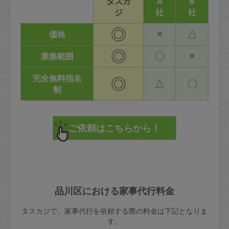
タスカ
A
B
ジ
社
社
◎
×
△
価格
◎
〇
×
業務範囲
完全無料指名
◎
△
〇
制
品川区における家事代行料金
タスカジで、家事代行を依頼する際の料金は下記となりま
す。