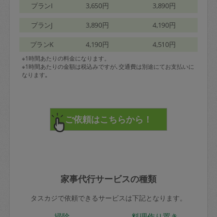
プランI
3,650円
3,890円
プランJ
3,890円
4,190円
プランK
4,190円
4,510円
※1時間あたりの料金になります。
※1時間あたりの金額は税込みですが､交通費は別途にてお支払いに
なります｡
家事代行サービスの種類
タスカジで依頼できるサービスは下記となります。
掃除
料理作り置き