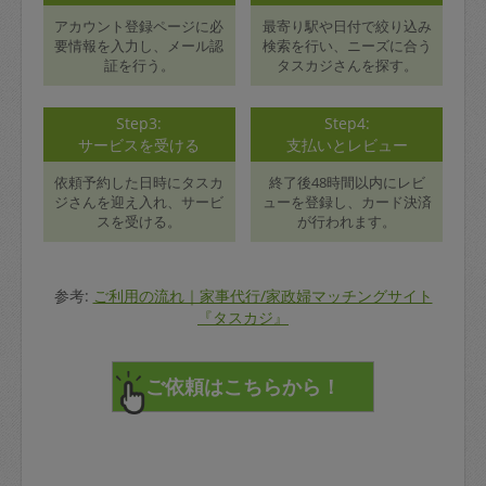
アカウント登録ページに必
最寄り駅や日付で絞り込み
要情報を入力し、メール認
検索を行い、ニーズに合う
証を行う。
タスカジさんを探す。
Step3:
Step4:
サービスを受ける
支払いとレビュー
依頼予約した日時にタスカ
終了後48時間以内にレビ
ジさんを迎え入れ、サービ
ューを登録し、カード決済
スを受ける。
が行われます。
参考:
ご利用の流れ｜家事代行/家政婦マッチングサイト
『タスカジ』