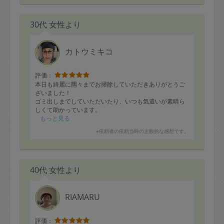
30代 女性より
カトウミキコ
評価：
本日も綺麗に隅々までお掃除していただきありがとうご
ざいました！
ゴミ出しまでしていただいたり、いつも気遣いが素晴ら
しくて助かっています。
また次回も宜しくお願いいたします。
もっと見る
※依頼者の依頼当時の主観的な感想です。
40代 女性より
RIAMARU
評価：