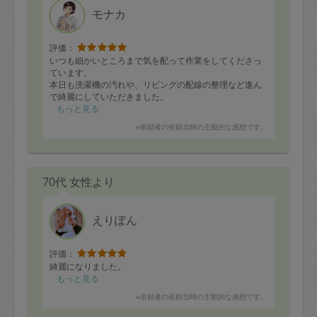
モナカ
評価：
いつも細かいところまで気を配って作業をしてくださっ
ています。
本日も洗濯機の汚れや、リビングの配線の整理など進ん
で綺麗にしていただきました。
仕事をしながらの依頼なので、本当に助かっています。
もっと見る
また次回もお願いいたします。
※依頼者の依頼当時の主観的な感想です。
70代 女性より
えりぽん
評価：
綺麗になりました。
もっと見る
※依頼者の依頼当時の主観的な感想です。