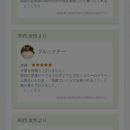
副菜のお野菜の味付けが子供が美味しいと食べてくれる
ので助かっています。
もっと見る
かぼちゃ料理も好きで、ついつい芋類を買ってしまいま
※依頼者の依頼当時の主観的な感想です。
す。
今回も食べるのが楽しみです。ありがとうございまし
た。
30代 女性より
ブルックナー
評価：
今週も有難うございました！
初日に早速ビーフストロガノフとブロッコリーのクリー
ム煮をいただき、「別腹でいくらでも食べれる！！」と
娘が喜んでおりました。
もっと見る
また手羽先のスープやソーセージのコンソメスープもと
※依頼者の依頼当時の主観的な感想です。
ても美味しくて、何から出たダシなのか…いずれもダシ
が凄くきいていて、「ウマウマ」と家族全員で一瞬で飲
み干してしまいました。
40代 女性より
毎回作ってくださるスープが絶品です。
次回も楽しみにしております！