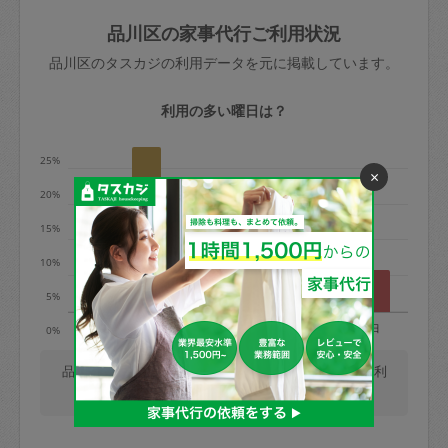
玉、など
きた場合は損害保険の対象外となるので
依頼者不在による当日キャンセル＝依頼
品川区の家事代行ご利用状況
ご注意ください。
金額の100%＋交通費全額
品川区のタスカジの利用データを元に掲載しています。
あわせてこちらも参照ください
：
初めて
利用します。注意しなくてはいけない点
※例：依頼日時／土曜日午前9時開始の場
利用の多い曜日は？
はありますか？
合、水曜日午前9時以降はキャンセル料が
発生
25%
×
水曜日9時〜金曜日9時まで＝依頼料金の
20%
50%
15%
金曜日9時～土曜日8時まで＝依頼金額の
100%
10%
土曜日8時〜実施時間＝依頼金額の100%
5%
＋交通費全額
月
火
水
木
金
土
日
0%
依頼者不在による当日キャンセル＝依頼
金額の100%＋交通費全額
品川区では、毎週火曜日の利用が最も多く、日曜日の利
用が少ないです。(2026/08/08 時点での更新)
2. 定期契約キャンセル（定期契約のみ）