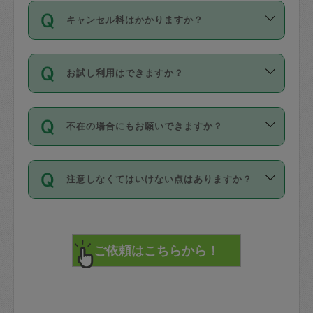
ご依頼は、現在を起点に3日後（72時間
濯、料理、作り置き、整理収納、買い物
のち、タスカジモニター宅にて３時間の
また外国人の方は英語しか話せない方、
キャンセル料はかかりますか？
以降）の日時から受付可能となっていま
です。作業中に物を壊したり、人にけが
現場トライアルを受け、合格したタスカ
日本語も話せる方など様々です。
す。
をさせたりした場合が対象で、補償金額
ジさんが活動されています。
キャンセル料には、以下の2種類がありま
ただし、72時間を切った直前の日程では
は対物1000万円、対人1億円が上限で
バックグラウンドや得意分野はプロフィ
お試し利用はできますか？
す。
タスカジさんへ「募集」をかけることが
す。
※テストセンターの講評は１件目のレビュ
ールに記載していますので、各自の得意
可能です。
ーとして記載されていますので依頼の際
分野を見極めて、目的に合わせてお仕事
「お試し利用」というメニューはありま
万が一損害が発生した場合は、その場の
に参考にしてください。
を依頼してください。
不在の場合にもお願いできますか？
せんが、「一回のみ」依頼を活用するこ
1. 直前キャンセル（定期、スポット契約
写真を撮り、
参考
：
【詳細】タスカジさんの登録に際
とによって、気に入ったタスカジさんを
共通）
タスカジサポートセンターまでご連絡く
して面接や教育は実施していますか？
不在の場合の作業はタスカジさんの同意
見つけることができます。
・タスカジさんのお仕事開始予定時間前
ださい。
注意しなくてはいけない点はありますか？
が必要です。数回の依頼ののち、タスカ
72時間を超える※と、以下のキャンセル
詳細FAQ：
損害賠償保険について教えて
ジさんと依頼者の間で十分な信頼関係が
まず、条件の合う気になるタスカジさ
料が発生します。
ください。
貴重品は紛失の際トラブルの元となるの
できたのち、タスカジさんに依頼してみ
ん、２・３人に「スポット」依頼をして
で、必ず鍵のかかるロッカーや金庫に入
てください。
みてください。
直前キャンセル料：
れて依頼者の責任の元管理するよう心掛
不在時に部屋に入るためにタスカジさん
その後、一番気に入ったタスカジさんに
72時間前〜24時間前＝依頼料金の50%
けてください。
に鍵を預ける必要がありますが、タスカ
「定期（毎週・隔週）」依頼をしてくだ
24時間前～1時間前＝依頼金額の100%
※パスポート、クレジットカード、銀行カ
ジさんが紛失した鍵によって二次的な損
さい。
1時間前〜実施時間＝依頼金額の100%＋
ード、5千円以上のアクセサリー、500円
害（たとえば、第三者の侵入など）が起
交通費全額