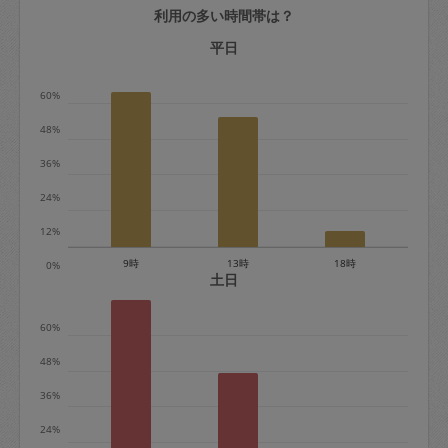
利用の多い時間帯は？
定期契約をキャンセルする場合、毎週定
期は月2回まで隔週定期は月1回までキャ
平日
ンセル料は発生しません。それ以上はキ
60%
ャンセル料が発生します。
48%
定期契約キャンセル料：
36%
・1回につき1,200円※
24%
・詳細ルールは、
こちら
を参照くださ
い。
12%
9時
13時
18時
0%
※キャンセル料金の設定について：
土日
定期依頼1回（3時間）の金額とスポット
60%
1回（3時間）依頼した場合の金額の差額
相当で料金設定されています。
48%
36%
24%