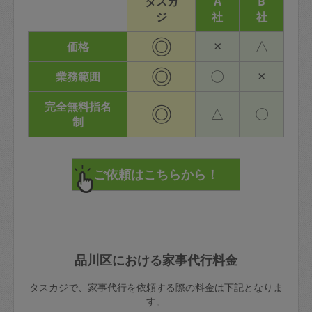
タスカ
A
B
ジ
社
社
◎
×
△
価格
◎
〇
×
業務範囲
完全無料指名
◎
△
〇
制
品川区における家事代行料金
タスカジで、家事代行を依頼する際の料金は下記となりま
す。