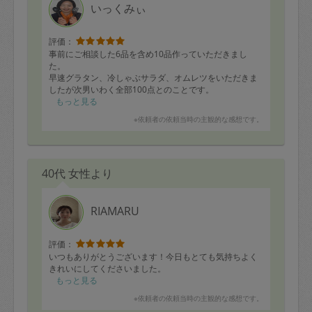
いっくみぃ
評価：
事前にご相談した6品を含め10品作っていただきまし
た。
早速グラタン、冷しゃぶサラダ、オムレツをいただきま
したが次男いわく全部100点とのことです。
カレーや唐揚げも食べるのが楽しみです。
もっと見る
またよろしくお願いします。
※依頼者の依頼当時の主観的な感想です。
40代 女性より
RIAMARU
評価：
いつもありがとうございます！今日もとても気持ちよく
きれいにしてくださいました。
もっと見る
※依頼者の依頼当時の主観的な感想です。