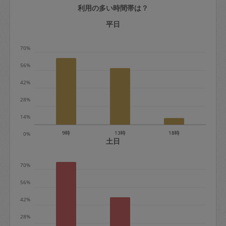
利用の多い時間帯は？
定期契約をキャンセルする場合、毎週定
期は月2回まで隔週定期は月1回までキャ
平日
ンセル料は発生しません。それ以上はキ
70%
ャンセル料が発生します。
56%
定期契約キャンセル料：
42%
・1回につき1,200円※
28%
・詳細ルールは、
こちら
を参照くださ
い。
14%
9時
13時
18時
0%
※キャンセル料金の設定について：
土日
定期依頼1回（3時間）の金額とスポット
70%
1回（3時間）依頼した場合の金額の差額
相当で料金設定されています。
56%
42%
28%