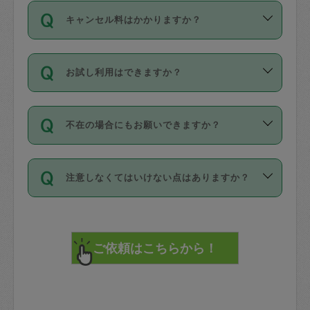
ご依頼は、現在を起点に3日後（72時間
濯、料理、作り置き、整理収納、買い物
のち、タスカジモニター宅にて３時間の
また外国人の方は英語しか話せない方、
キャンセル料はかかりますか？
以降）の日時から受付可能となっていま
です。作業中に物を壊したり、人にけが
現場トライアルを受け、合格したタスカ
日本語も話せる方など様々です。
す。
をさせたりした場合が対象で、補償金額
ジさんが活動されています。
キャンセル料には、以下の2種類がありま
ただし、72時間を切った直前の日程では
は対物1000万円、対人1億円が上限で
バックグラウンドや得意分野はプロフィ
お試し利用はできますか？
す。
タスカジさんへ「募集」をかけることが
す。
※テストセンターの講評は１件目のレビュ
ールに記載していますので、各自の得意
可能です。
ーとして記載されていますので依頼の際
分野を見極めて、目的に合わせてお仕事
「お試し利用」というメニューはありま
万が一損害が発生した場合は、その場の
に参考にしてください。
を依頼してください。
不在の場合にもお願いできますか？
せんが、「一回のみ」依頼を活用するこ
1. 直前キャンセル（定期、スポット契約
写真を撮り、
参考
：
【詳細】タスカジさんの登録に際
とによって、気に入ったタスカジさんを
共通）
タスカジサポートセンターまでご連絡く
して面接や教育は実施していますか？
不在の場合の作業はタスカジさんの同意
見つけることができます。
・タスカジさんのお仕事開始予定時間前
ださい。
注意しなくてはいけない点はありますか？
が必要です。数回の依頼ののち、タスカ
72時間を超える※と、以下のキャンセル
詳細FAQ：
損害賠償保険について教えて
ジさんと依頼者の間で十分な信頼関係が
まず、条件の合う気になるタスカジさ
料が発生します。
ください。
貴重品は紛失の際トラブルの元となるの
できたのち、タスカジさんに依頼してみ
ん、２・３人に「スポット」依頼をして
で、必ず鍵のかかるロッカーや金庫に入
てください。
みてください。
直前キャンセル料：
れて依頼者の責任の元管理するよう心掛
不在時に部屋に入るためにタスカジさん
その後、一番気に入ったタスカジさんに
72時間前〜24時間前＝依頼料金の50%
けてください。
に鍵を預ける必要がありますが、タスカ
「定期（毎週・隔週）」依頼をしてくだ
24時間前～1時間前＝依頼金額の100%
※パスポート、クレジットカード、銀行カ
ジさんが紛失した鍵によって二次的な損
さい。
1時間前〜実施時間＝依頼金額の100%＋
ード、5千円以上のアクセサリー、500円
害（たとえば、第三者の侵入など）が起
交通費全額