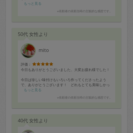
もっと見る
※依頼者の依頼当時の主観的な感想です。
50代 女性より
mito
評価：
今日もありがとうございました、大変お疲れ様でした！
今日は珍しい味付けもいろいろ作ってくださったよう
で、ありがとうございます！ どれもとても美味しかっ
たです！ タンドリーチキンぽいポテトとカリフラワ
もっと見る
ー、新鮮ですね！ 漬物や汁物、中華も嬉しいです！
※依頼者の依頼当時の主観的な感想です。
ハンバーグがどうしてこんなにキレイに焼けるのか謎で
す！ 羨ましい、、、
40代 女性より
今後ともどうぞよろしくお願いします。