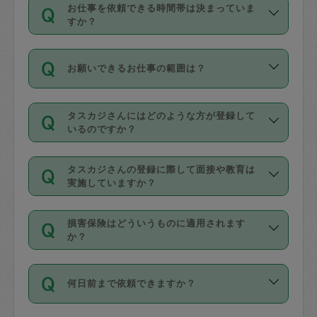
す。
丈夫です。
お仕事を依頼できる時間帯は決まっていま
料金のご請求と合わせてお支払いとなり
定期の最低利用回数は設けていない代わ
デビットカード・プリペイドカード（Vプ
すか？
ます。交通費の金額は「依頼の詳細」に
りに、一定数を超えたキャンセルは有償
リカ、au WALLETなど）
は支払にはご利
時間帯は3種類あります。いずれも１回あ
自動計算で表示されます。
でキャンセルすることが出来ます。
用いただけませんのでご注意ください。
お願いできるお仕事の範囲は？
たり３時間です。
銀行振込や現金払いも対応していませ
（例：毎週定期の場合は３回以上のキャ
ん。
掃除、整理収納、洗濯、買い物、料理、
・ＡＭ ９時～１２時
ンセルが有償（1200円、隔週定期の場合
なお、タスカジさんの交通費も、依頼料
タスカジさんにはどのような方が登録して
作り置きです。タスカジさんによってで
・ＰＭ １３時～１６時
いるのですか？
は２回以上のキャンセルが有償（1200
金のご請求と合わせてお支払いとなりま
きる仕事の範囲が異なりますので、依頼
・夜 １８時～２１時
円））
す。交通費の金額は「依頼の詳細」に自
主婦として長年の家事経験をお持ちの
する前にタスカジさんのプロフィールで
動計算で表示されます。
タスカジさんの登録に際して面接や教育は
方、栄養士・調理師といった資格者で保
確認してください。
開始時間を２時間前後変更することが可
実施していますか？
育園や学校の給食やレストランで料理関
基本的に、高所での作業や危険作業、屋
能です。依頼送信後、個別にタスカジさ
応募の際に、各自事務局との面接と説明
係の専門職に従事されていた方、日本で
外での作業は対象外です。
んにメッセージを送り調整してくださ
損害保険はどういうものに適用されます
を行っています。その後、身分証明書の
すでにハウスキーパーや英語の先生とし
か？
い。ただし、２時間を越えての調整はで
写真提出をしていただいています。外国
てお仕事をしているフィリピン出身の
きません。
依頼者とタスカジさんとの間でタスカジ
人の場合は在留カードで労働許可状況を
方、海外からの留学生、家事が好きな会
万が一、依頼した時間帯と作業時間が１
何日前まで依頼できますか？
を通して成立した作業時間内での作業に
確認しています。タスカジさんトレーニ
社員など様々なバックグラウンドの方が
時間も被らない場合、損害保険の対象外
適用されます。作業範囲は、掃除、洗
ング動画を使ったセルフトレーニングの
登録しています。
となりますので、ご注意ください。