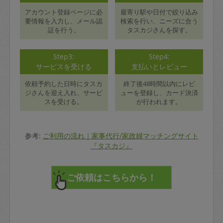
アカウント登録ページに必
最寄り駅や日付で絞り込み
要情報を入力し、メール認
検索を行い、ニーズに合う
証を行う。
タスカジさんを探す。
Step3:
Step4:
サービスを受ける
支払いとレビュー
依頼予約した日時にタスカ
終了後48時間以内にレビ
ジさんを迎え入れ、サービ
ューを登録し、カード決済
スを受ける。
が行われます。
参考:
ご利用の流れ｜家事代行/家政婦マッチングサイト
『タスカジ』