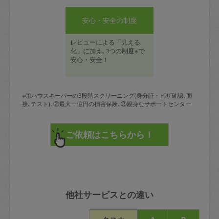
安心・安全の制度
レビューによる「見える
化」に加え､3つの制度※で
安心・安全！
※①ハウスキーパーの3段階スクリーニング(身分証・ビザ確認､面
接､テスト)､②最大一億円の損害保険､③親身なサポートセンター
他社サービスとの違い