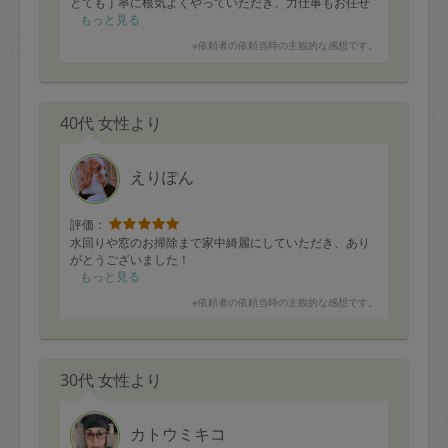
とても丁寧に根気よくやっていただき、力仕事もお任せ
しました。一人では手がつけられなかったので、たいへ
もっと見る
んありがたいです。
※依頼者の依頼当時の主観的な感想です。
40代 女性より
えりぽん
評価：
水回りや窓のお掃除まで家中綺麗にしていただき、あり
がとうございました！
もっと見る
※依頼者の依頼当時の主観的な感想です。
30代 女性より
カトウミキコ