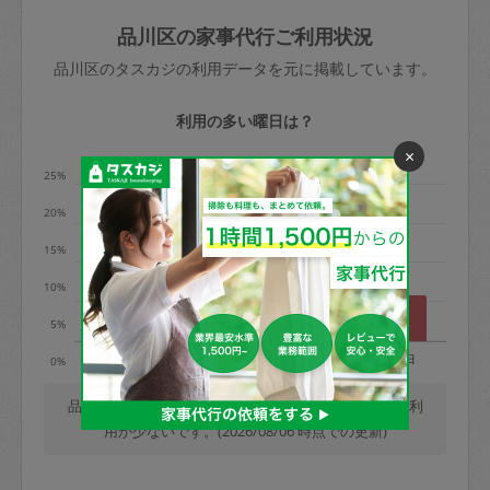
玉、など
きた場合は損害保険の対象外となるので
依頼者不在による当日キャンセル＝依頼
品川区の家事代行ご利用状況
ご注意ください。
金額の100%＋交通費全額
品川区のタスカジの利用データを元に掲載しています。
あわせてこちらも参照ください
：
初めて
利用します。注意しなくてはいけない点
※例：依頼日時／土曜日午前9時開始の場
利用の多い曜日は？
はありますか？
合、水曜日午前9時以降はキャンセル料が
×
発生
25%
水曜日9時〜金曜日9時まで＝依頼料金の
20%
50%
15%
金曜日9時～土曜日8時まで＝依頼金額の
100%
10%
土曜日8時〜実施時間＝依頼金額の100%
5%
＋交通費全額
月
火
水
木
金
土
日
0%
依頼者不在による当日キャンセル＝依頼
金額の100%＋交通費全額
品川区では、毎週火曜日の利用が最も多く、日曜日の利
用が少ないです。(2026/08/06 時点での更新)
2. 定期契約キャンセル（定期契約のみ）