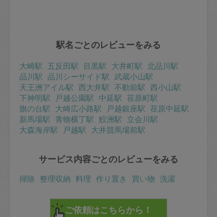
駅名ごとのレビューをみる
大崎駅
五反田駅
目黒駅
大井町駅
北品川駅
品川駅
品川シーサイド駅
武蔵小山駅
天王洲アイル駅
西大井駅
不動前駅
西小山駅
下神明駅
戸越公園駅
中延駅
荏原町駅
旗の台駅
大崎広小路駅
戸越銀座駅
荏原中延駅
新馬場駅
青物横丁駅
鮫洲駅
立会川駅
大森海岸駅
戸越駅
大井競馬場前駅
サービス内容ごとのレビューをみる
掃除
整理収納
料理
作り置き
買い物
洗濯