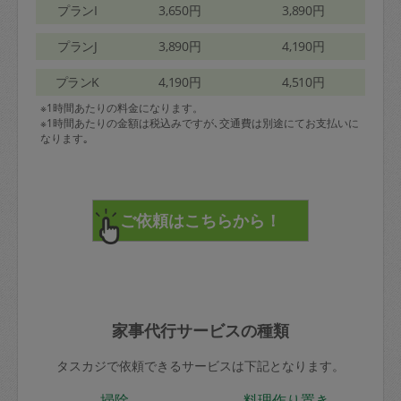
プランI
3,650円
3,890円
プランJ
3,890円
4,190円
プランK
4,190円
4,510円
※1時間あたりの料金になります。
※1時間あたりの金額は税込みですが､交通費は別途にてお支払いに
なります｡
家事代行サービスの種類
タスカジで依頼できるサービスは下記となります。
掃除
料理作り置き