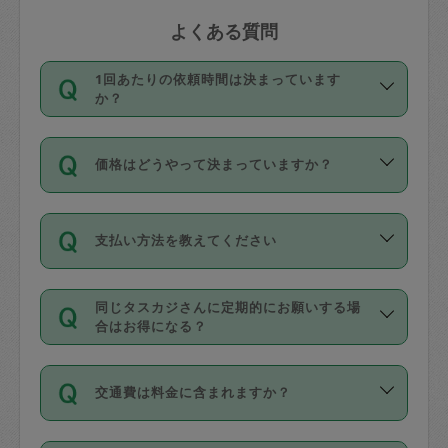
よくある質問
1回あたりの依頼時間は決まっています
か？
依頼1回につき3時間固定です。3時間を
価格はどうやって決まっていますか？
超えて依頼したい場合は、延長機能をご
利用ください。機能をご利用いただくに
11種類の価格帯の中からタスカジさん自
は、タスカジさんに事前に相談し、合意
支払い方法を教えてください
身が価格を選んで設定しています。
の上事前申請することが必要です。な
タスカジさんの価格設定には最初は制限
お、3時間を下回っても、値引き等はござ
お支払方法はクレジットカード（Visa／
があり、レビュー件数、レビューの平均
いません。
同じタスカジさんに定期的にお願いする場
Master／JCB／AMERICAN EXPRESS／
値、などで除々に設定可能な最高額が上
合はお得になる？
Diners Club）のみとなります。
がっていく仕組みになっています。
依頼には「スポット」と「定期（毎週｜
カード情報のご登録は、依頼リクエスト
交通費は料金に含まれますか？
隔週）」があり、「定期」の依頼は「ス
を行う際にご入力ください。プロフィー
ポット」よりお得な料金でご利用できま
ル登録時にはご入力いただかなくても大
交通費は依頼料金とは別途発生し、依頼