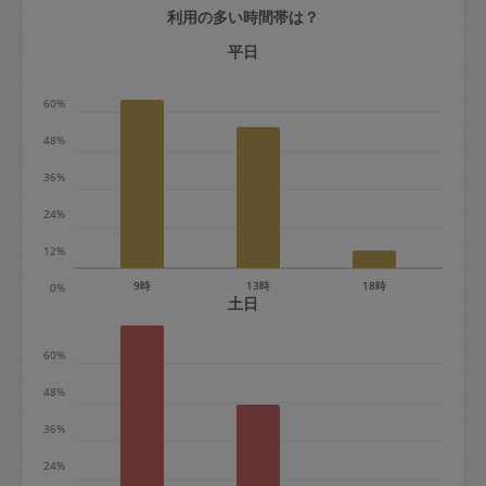
利用の多い時間帯は？
定期契約をキャンセルする場合、毎週定
期は月2回まで隔週定期は月1回までキャ
平日
ンセル料は発生しません。それ以上はキ
60%
ャンセル料が発生します。
48%
定期契約キャンセル料：
36%
・1回につき1,200円※
24%
・詳細ルールは、
こちら
を参照くださ
い。
12%
9時
13時
18時
0%
※キャンセル料金の設定について：
土日
定期依頼1回（3時間）の金額とスポット
60%
1回（3時間）依頼した場合の金額の差額
相当で料金設定されています。
48%
36%
24%