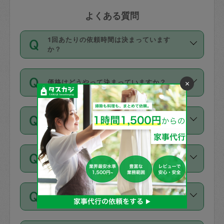
よくある質問
1回あたりの依頼時間は決まっています
か？
依頼1回につき3時間固定です。3時間を
価格はどうやって決まっていますか？
×
超えて依頼したい場合は、延長機能をご
利用ください。機能をご利用いただくに
11種類の価格帯の中からタスカジさん自
は、タスカジさんに事前に相談し、合意
支払い方法を教えてください
身が価格を選んで設定しています。
の上事前申請することが必要です。な
タスカジさんの価格設定には最初は制限
お、3時間を下回っても、値引き等はござ
お支払方法はクレジットカード（Visa／
があり、レビュー件数、レビューの平均
いません。
同じタスカジさんに定期的にお願いする場
Master／JCB／AMERICAN EXPRESS／
値、などで除々に設定可能な最高額が上
合はお得になる？
Diners Club）のみとなります。
がっていく仕組みになっています。
依頼には「スポット」と「定期（毎週｜
カード情報のご登録は、依頼リクエスト
交通費は料金に含まれますか？
隔週）」があり、「定期」の依頼は「ス
を行う際にご入力ください。プロフィー
ポット」よりお得な料金でご利用できま
ル登録時にはご入力いただかなくても大
交通費は依頼料金とは別途発生し、依頼