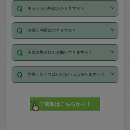
ご依頼は、現在を起点に3日後（72時間
濯、料理、作り置き、整理収納、買い物
のち、タスカジモニター宅にて３時間の
また外国人の方は英語しか話せない方、
キャンセル料はかかりますか？
以降）の日時から受付可能となっていま
です。作業中に物を壊したり、人にけが
現場トライアルを受け、合格したタスカ
日本語も話せる方など様々です。
す。
をさせたりした場合が対象で、補償金額
ジさんが活動されています。
キャンセル料には、以下の2種類がありま
ただし、72時間を切った直前の日程では
は対物1000万円、対人1億円が上限で
バックグラウンドや得意分野はプロフィ
お試し利用はできますか？
す。
タスカジさんへ「募集」をかけることが
す。
※テストセンターの講評は１件目のレビュ
ールに記載していますので、各自の得意
可能です。
ーとして記載されていますので依頼の際
分野を見極めて、目的に合わせてお仕事
「お試し利用」というメニューはありま
万が一損害が発生した場合は、その場の
に参考にしてください。
を依頼してください。
不在の場合にもお願いできますか？
せんが、「一回のみ」依頼を活用するこ
1. 直前キャンセル（定期、スポット契約
写真を撮り、
参考
：
【詳細】タスカジさんの登録に際
とによって、気に入ったタスカジさんを
共通）
タスカジサポートセンターまでご連絡く
して面接や教育は実施していますか？
不在の場合の作業はタスカジさんの同意
見つけることができます。
・タスカジさんのお仕事開始予定時間前
ださい。
注意しなくてはいけない点はありますか？
が必要です。数回の依頼ののち、タスカ
72時間を超える※と、以下のキャンセル
詳細FAQ：
損害賠償保険について教えて
ジさんと依頼者の間で十分な信頼関係が
まず、条件の合う気になるタスカジさ
料が発生します。
ください。
貴重品は紛失の際トラブルの元となるの
できたのち、タスカジさんに依頼してみ
ん、２・３人に「スポット」依頼をして
で、必ず鍵のかかるロッカーや金庫に入
てください。
みてください。
直前キャンセル料：
れて依頼者の責任の元管理するよう心掛
不在時に部屋に入るためにタスカジさん
その後、一番気に入ったタスカジさんに
72時間前〜24時間前＝依頼料金の50%
けてください。
に鍵を預ける必要がありますが、タスカ
「定期（毎週・隔週）」依頼をしてくだ
24時間前～1時間前＝依頼金額の100%
※パスポート、クレジットカード、銀行カ
ジさんが紛失した鍵によって二次的な損
さい。
1時間前〜実施時間＝依頼金額の100%＋
ード、5千円以上のアクセサリー、500円
害（たとえば、第三者の侵入など）が起
交通費全額