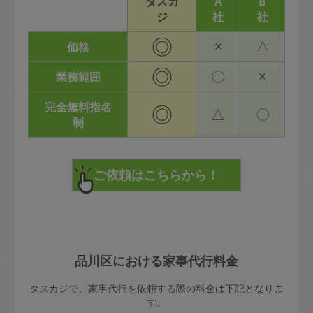
タスカ
A
B
ジ
社
社
◎
×
△
価格
◎
〇
×
業務範囲
完全無料指名
◎
△
〇
制
品川区における家事代行料金
タスカジで、家事代行を依頼する際の料金は下記となりま
す。