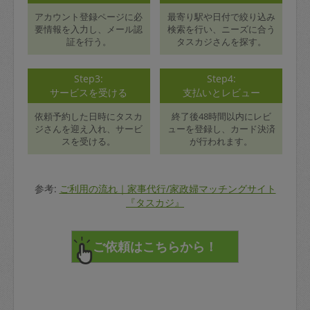
アカウント登録ページに必
最寄り駅や日付で絞り込み
要情報を入力し、メール認
検索を行い、ニーズに合う
証を行う。
タスカジさんを探す。
Step3:
Step4:
サービスを受ける
支払いとレビュー
依頼予約した日時にタスカ
終了後48時間以内にレビ
ジさんを迎え入れ、サービ
ューを登録し、カード決済
スを受ける。
が行われます。
参考:
ご利用の流れ｜家事代行/家政婦マッチングサイト
『タスカジ』