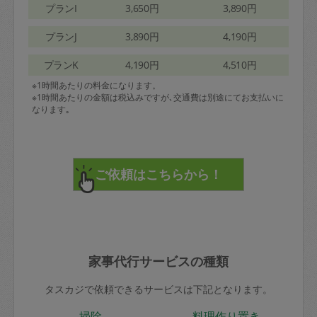
プランI
3,650円
3,890円
プランJ
3,890円
4,190円
プランK
4,190円
4,510円
※1時間あたりの料金になります。
※1時間あたりの金額は税込みですが､交通費は別途にてお支払いに
なります｡
家事代行サービスの種類
タスカジで依頼できるサービスは下記となります。
掃除
料理作り置き