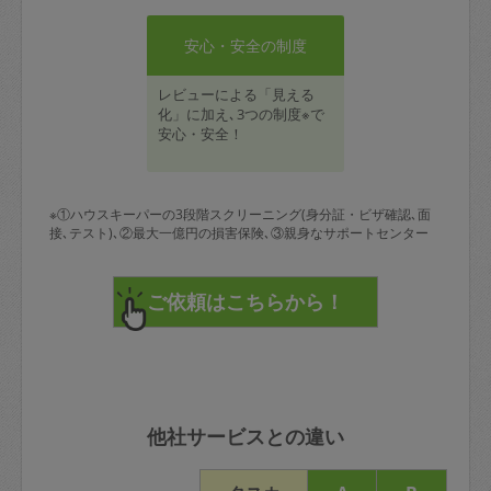
安心・安全の制度
レビューによる「見える
化」に加え､3つの制度※で
安心・安全！
※①ハウスキーパーの3段階スクリーニング(身分証・ビザ確認､面
接､テスト)､②最大一億円の損害保険､③親身なサポートセンター
他社サービスとの違い