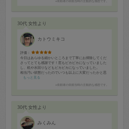
※依頼者の依頼当時の主観的な感想です。
30代 女性より
カトウミキコ
評価：
今日はあらゆる細かいところまで丁寧にお掃除してくだ
さってとても感謝です！窓もピカピカになっていました
し、机や水回りなどもピカピカになっていました。
相当汚い状態だったのでいつも以上に大変だったかと思
いますが、とてもスッキリしました。
もっと見る
ありがとうございました！
※依頼者の依頼当時の主観的な感想です。
30代 女性より
みくみん