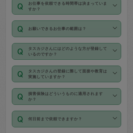
す。
丈夫です。
お仕事を依頼できる時間帯は決まっていま
料金のご請求と合わせてお支払いとなり
定期の最低利用回数は設けていない代わ
デビットカード・プリペイドカード（Vプ
すか？
ます。交通費の金額は「依頼の詳細」に
りに、一定数を超えたキャンセルは有償
リカ、au WALLETなど）
は支払にはご利
時間帯は3種類あります。いずれも１回あ
自動計算で表示されます。
でキャンセルすることが出来ます。
用いただけませんのでご注意ください。
お願いできるお仕事の範囲は？
たり３時間です。
銀行振込や現金払いも対応していませ
（例：毎週定期の場合は３回以上のキャ
ん。
掃除、整理収納、洗濯、買い物、料理、
・ＡＭ ９時～１２時
ンセルが有償（1200円、隔週定期の場合
なお、タスカジさんの交通費も、依頼料
タスカジさんにはどのような方が登録して
作り置きです。タスカジさんによってで
・ＰＭ １３時～１６時
いるのですか？
は２回以上のキャンセルが有償（1200
金のご請求と合わせてお支払いとなりま
きる仕事の範囲が異なりますので、依頼
・夜 １８時～２１時
円））
す。交通費の金額は「依頼の詳細」に自
主婦として長年の家事経験をお持ちの
する前にタスカジさんのプロフィールで
動計算で表示されます。
タスカジさんの登録に際して面接や教育は
方、栄養士・調理師といった資格者で保
確認してください。
開始時間を２時間前後変更することが可
実施していますか？
育園や学校の給食やレストランで料理関
基本的に、高所での作業や危険作業、屋
能です。依頼送信後、個別にタスカジさ
応募の際に、各自事務局との面接と説明
係の専門職に従事されていた方、日本で
外での作業は対象外です。
んにメッセージを送り調整してくださ
損害保険はどういうものに適用されます
を行っています。その後、身分証明書の
すでにハウスキーパーや英語の先生とし
か？
い。ただし、２時間を越えての調整はで
写真提出をしていただいています。外国
てお仕事をしているフィリピン出身の
きません。
依頼者とタスカジさんとの間でタスカジ
人の場合は在留カードで労働許可状況を
方、海外からの留学生、家事が好きな会
万が一、依頼した時間帯と作業時間が１
何日前まで依頼できますか？
を通して成立した作業時間内での作業に
確認しています。タスカジさんトレーニ
社員など様々なバックグラウンドの方が
時間も被らない場合、損害保険の対象外
適用されます。作業範囲は、掃除、洗
ング動画を使ったセルフトレーニングの
登録しています。
となりますので、ご注意ください。