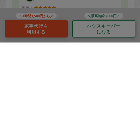
評価：
とても素敵なご対応と、ご依頼したとおり冷蔵庫にある
＼1時間1,500円から／
＼最高時給3,000円／
ほとんどの食材を使用していただき、仕事終わりの夫婦
そろってその場で何品も頂きました。
家事代行を
ハウスキーパー
利用する
になる
野菜をフル活用いただき、13品も作っていただきまし
もっと見る
た。時間以内でしたし、とてもテキパキされていてこち
※依頼者の依頼当時の主観的な感想です。
らまで気持ちがよくなりました。全て美味しくて懐かし
い家庭の味です。
職場のお弁当にも詰められるので本当に助かります。ま
40代 女性より
た同じ方に依頼したいと思います。
作っていただいた品の味付けや、作り方、子育てに関す
るちょっとした質問にも答えていただきました。ぜひお
ダバダ
すすめさせていただきます。
評価：
ありがとうございました！
久しぶりに依頼しましたが、以前と変わりなく手際良く
たくさんのお料理を作っていただきました。
特にブリのお料理が美味しく、子供達にも人気であっと
いう間になくなりました。他にもポテトと野菜の和風の
もっと見る
オーブン料理、ズッキーニとミンチ肉のお料理など、ど
※依頼者の依頼当時の主観的な感想です。
れもとても美味しかったです。