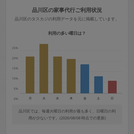
玉、など
きた場合は損害保険の対象外となるので
依頼者不在による当日キャンセル＝依頼
品川区の家事代行ご利用状況
ご注意ください。
金額の100%＋交通費全額
品川区のタスカジの利用データを元に掲載しています。
あわせてこちらも参照ください
：
初めて
利用します。注意しなくてはいけない点
※例：依頼日時／土曜日午前9時開始の場
利用の多い曜日は？
はありますか？
合、水曜日午前9時以降はキャンセル料が
発生
25%
水曜日9時〜金曜日9時まで＝依頼料金の
20%
50%
15%
金曜日9時～土曜日8時まで＝依頼金額の
100%
10%
土曜日8時〜実施時間＝依頼金額の100%
5%
＋交通費全額
月
火
水
木
金
土
日
0%
依頼者不在による当日キャンセル＝依頼
金額の100%＋交通費全額
品川区では、毎週火曜日の利用が最も多く、日曜日の利
用が少ないです。(2026/08/08 時点での更新)
2. 定期契約キャンセル（定期契約のみ）