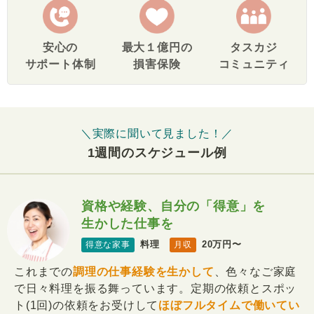
安心の
最大１億円の
タスカジ
サポート体制
損害保険
コミュニティ
＼実際に聞いて見ました！／
1週間のスケジュール例
資格や経験、自分の「得意」を
生かした仕事を
料理
20万円〜
得意な家事
月収
これまでの
調理の仕事経験を生かして
、色々なご家庭
で日々料理を振る舞っています。定期の依頼とスポッ
ト(1回)の依頼をお受けして
ほぼフルタイムで働いてい