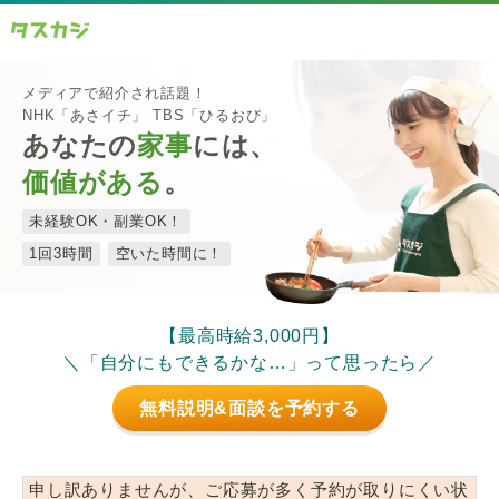
メディアで紹介され話題！
NHK「あさイチ」 TBS「ひるおび」
あなたの
家事
には、
価値がある
。
未経験OK・副業OK！
1回3時間
空いた時間に！
【最高時給3,000円】
＼「自分にもできるかな…」って思ったら／
無料説明&面談を予約する
申し訳ありませんが、ご応募が多く予約が取りにくい状