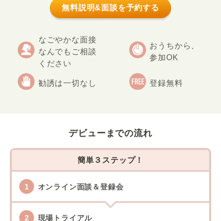
無料説明&面談を予約する
なごやかな面接
おうちから、
なんでもご相談
参加OK
ください
勧誘は一切なし
登録無料
デビューまでの流れ
簡単３ステップ！
オンライン面談＆登録会
現場トライアル