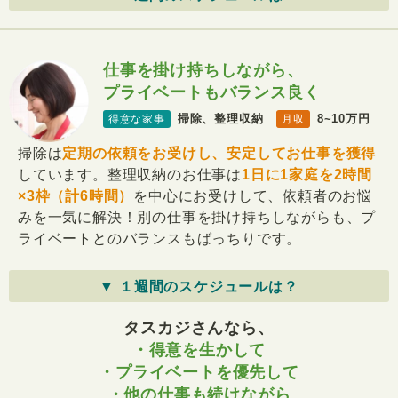
仕事を掛け持ちしながら、
プライベートもバランス良く
掃除、整理収納
8~10万円
得意な家事
月収
掃除は
定期の依頼をお受けし、安定してお仕事を獲得
しています。整理収納のお仕事は
1日に1家庭を2時間
×3枠（計6時間）
を中心にお受けして、依頼者のお悩
みを一気に解決！別の仕事を掛け持ちしながらも、プ
ライベートとのバランスもばっちりです。
▼ １週間のスケジュールは？
タスカジさんなら、
・得意を生かして
・プライベートを優先して
・他の仕事も続けながら