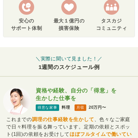
安心の
最大１億円の
タスカジ
サポート体制
損害保険
コミュニティ
＼実際に聞いて見ました！／
1週間のスケジュール例
資格や経験、自分の「得意」を
生かした仕事を
料理
20万円〜
得意な家事
月収
これまでの
調理の仕事経験を生かして
、色々なご家庭
で日々料理を振る舞っています。定期の依頼とスポッ
ト(1回)の依頼をお受けして
ほぼフルタイムで働いてい