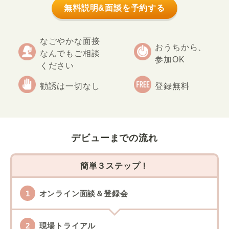
無料説明&面談を予約する
なごやかな面接
おうちから、
なんでもご相談
参加OK
ください
勧誘は一切なし
登録無料
デビューまでの流れ
簡単３ステップ！
オンライン面談＆登録会
現場トライアル