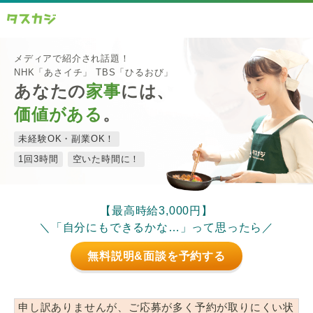
メディアで紹介され話題！
NHK「あさイチ」 TBS「ひるおび」
あなたの
家事
には、
価値がある
。
未経験OK・副業OK！
1回3時間
空いた時間に！
【最高時給3,000円】
＼「自分にもできるかな…」って思ったら／
無料説明&面談を予約する
申し訳ありませんが、ご応募が多く予約が取りにくい状