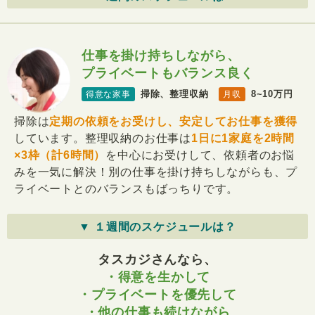
仕事を掛け持ちしながら、
プライベートもバランス良く
掃除、整理収納
8~10万円
得意な家事
月収
掃除は
定期の依頼をお受けし、安定してお仕事を獲得
しています。整理収納のお仕事は
1日に1家庭を2時間
×3枠（計6時間）
を中心にお受けして、依頼者のお悩
みを一気に解決！別の仕事を掛け持ちしながらも、プ
ライベートとのバランスもばっちりです。
▼ １週間のスケジュールは？
タスカジさんなら、
・得意を生かして
・プライベートを優先して
・他の仕事も続けながら