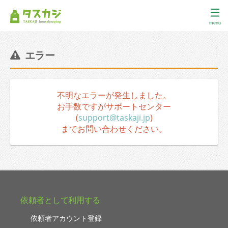
menu
エラー
不明なエラーが発生しました。
お手数ですがサポートセンター
(
support@taskaji.jp
)
までお問い合わせください。
依頼者として利用する
依頼者アカウント登録