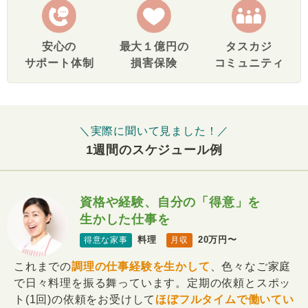
安心の
最大１億円の
タスカジ
サポート体制
損害保険
コミュニティ
＼実際に聞いて見ました！／
1週間のスケジュール例
資格や経験、自分の「得意」を
生かした仕事を
料理
20万円〜
得意な家事
月収
これまでの
調理の仕事経験を生かして
、色々なご家庭
で日々料理を振る舞っています。定期の依頼とスポッ
ト(1回)の依頼をお受けして
ほぼフルタイムで働いてい