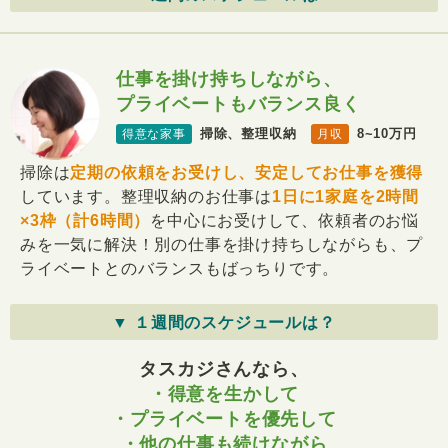
仕事を掛け持ちしながら、
プライベートもバランス良く
掃除、整理収納
8~10万円
得意な家事
月収
掃除は
定期の依頼をお受けし、安定してお仕事を獲得
しています。整理収納のお仕事は
1日に1家庭を2時間
×3枠（計6時間）
を中心にお受けして、依頼者のお悩
みを一気に解決！別の仕事を掛け持ちしながらも、プ
ライベートとのバランスもばっちりです。
▼ １週間のスケジュールは？
タスカジさんなら、
・得意を生かして
・プライベートを優先して
・他の仕事も続けながら