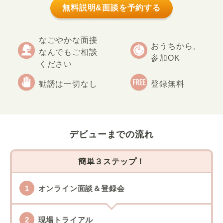
無料説明&面談を予約する
なごやかな面接
おうちから、
なんでもご相談
参加OK
ください
勧誘は一切なし
登録無料
デビューまでの流れ
簡単３ステップ！
オンライン面談＆登録会
現場トライアル