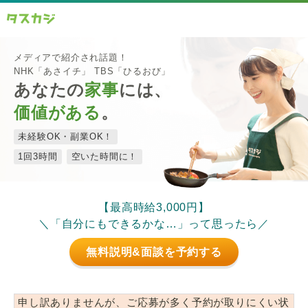
メディアで紹介され話題！
NHK「あさイチ」 TBS「ひるおび」
あなたの
家事
には、
価値がある
。
未経験OK・副業OK！
1回3時間
空いた時間に！
【最高時給3,000円】
＼「自分にもできるかな…」って思ったら／
無料説明&面談を予約する
申し訳ありませんが、ご応募が多く予約が取りにくい状