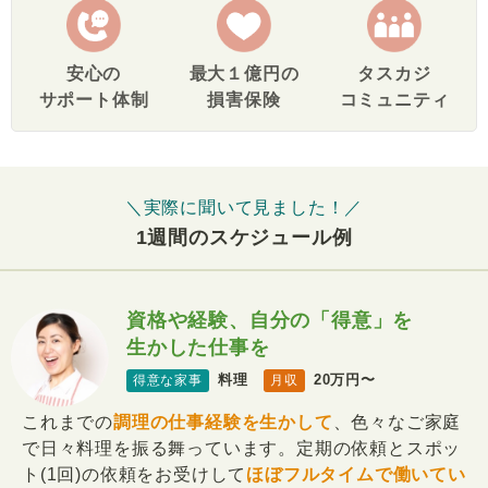
安心の
最大１億円の
タスカジ
サポート体制
損害保険
コミュニティ
＼実際に聞いて見ました！／
1週間のスケジュール例
資格や経験、自分の「得意」を
生かした仕事を
料理
20万円〜
得意な家事
月収
これまでの
調理の仕事経験を生かして
、色々なご家庭
で日々料理を振る舞っています。定期の依頼とスポッ
ト(1回)の依頼をお受けして
ほぼフルタイムで働いてい