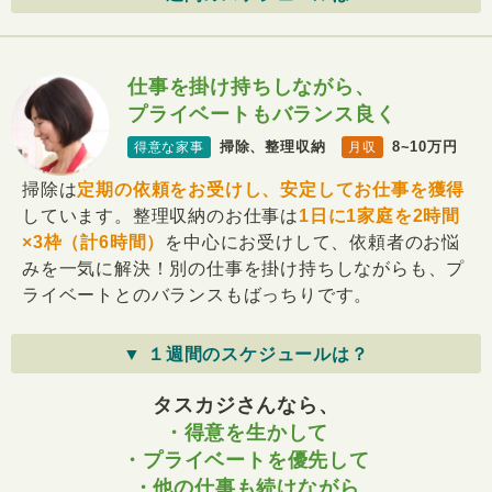
仕事を掛け持ちしながら、
プライベートもバランス良く
掃除、整理収納
8~10万円
得意な家事
月収
掃除は
定期の依頼をお受けし、安定してお仕事を獲得
しています。整理収納のお仕事は
1日に1家庭を2時間
×3枠（計6時間）
を中心にお受けして、依頼者のお悩
みを一気に解決！別の仕事を掛け持ちしながらも、プ
ライベートとのバランスもばっちりです。
▼ １週間のスケジュールは？
タスカジさんなら、
・得意を生かして
・プライベートを優先して
・他の仕事も続けながら