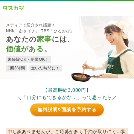
メディアで紹介され話題！
NHK「あさイチ」 TBS「ひるおび」
あなたの
家事
には、
価値がある
。
未経験OK・副業OK！
1回3時間
空いた時間に！
【最高時給3,000円】
＼「自分にもできるかな…」って思ったら／
無料説明&面談を予約する
申し訳ありませんが、ご応募が多く予約が取りにくい状