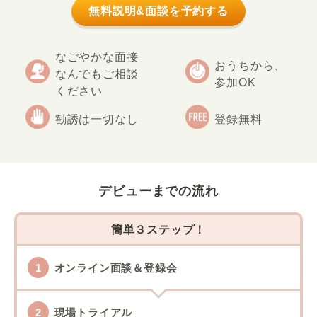
無料説明&面談を予約する
なごやかな面接
おうちから、
なんでもご相談
参加OK
ください
勧誘は一切なし
登録無料
デビューまでの流れ
簡単３ステップ！
オンライン面談＆登録会
現場トライアル