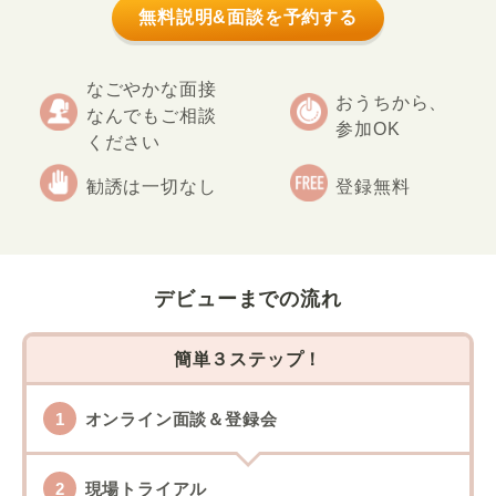
無料説明&面談を予約する
なごやかな面接
おうちから、
なんでもご相談
参加OK
ください
勧誘は一切なし
登録無料
デビューまでの流れ
簡単３ステップ！
オンライン面談＆登録会
現場トライアル