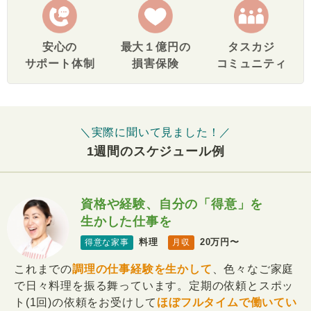
安心の
最大１億円の
タスカジ
サポート体制
損害保険
コミュニティ
＼実際に聞いて見ました！／
1週間のスケジュール例
資格や経験、自分の「得意」を
生かした仕事を
料理
20万円〜
得意な家事
月収
これまでの
調理の仕事経験を生かして
、色々なご家庭
で日々料理を振る舞っています。定期の依頼とスポッ
ト(1回)の依頼をお受けして
ほぼフルタイムで働いてい