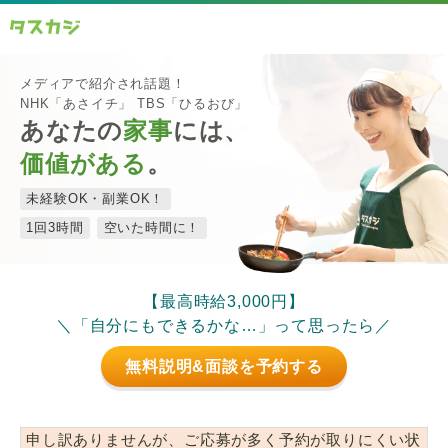
メディアで紹介され話題！
NHK「あさイチ」 TBS「ひるおび」
あなたの
家事
には、
価値がある
。
未経験OK・副業OK！
1回3時間
空いた時間に！
【最高時給3,000円】
＼「自分にもできるかな…」って思ったら／
無料説明&面談を予約する
申し訳ありませんが、ご応募が多く予約が取りにくい状