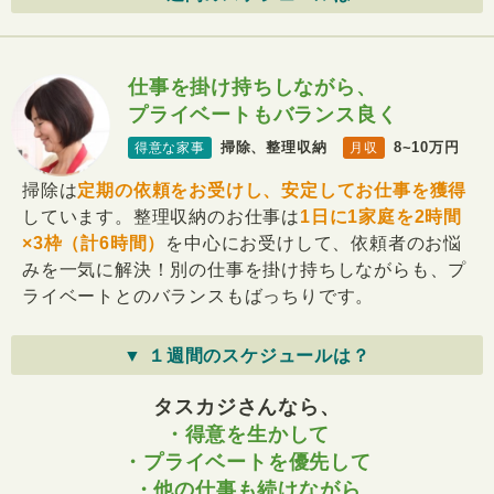
仕事を掛け持ちしながら、
プライベートもバランス良く
掃除、整理収納
8~10万円
得意な家事
月収
掃除は
定期の依頼をお受けし、安定してお仕事を獲得
しています。整理収納のお仕事は
1日に1家庭を2時間
×3枠（計6時間）
を中心にお受けして、依頼者のお悩
みを一気に解決！別の仕事を掛け持ちしながらも、プ
ライベートとのバランスもばっちりです。
▼ １週間のスケジュールは？
タスカジさんなら、
・得意を生かして
・プライベートを優先して
・他の仕事も続けながら