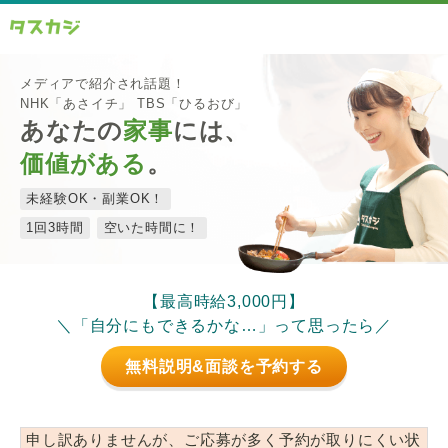
メディアで紹介され話題！
NHK「あさイチ」 TBS「ひるおび」
あなたの
家事
には、
価値がある
。
未経験OK・副業OK！
1回3時間
空いた時間に！
【最高時給3,000円】
＼「自分にもできるかな…」って思ったら／
無料説明&面談を予約する
申し訳ありませんが、ご応募が多く予約が取りにくい状