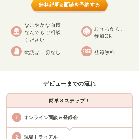
無料説明&面談を予約する
なごやかな面接
おうちから、
なんでもご相談
参加OK
ください
勧誘は一切なし
登録無料
デビューまでの流れ
簡単３ステップ！
オンライン面談＆登録会
現場トライアル