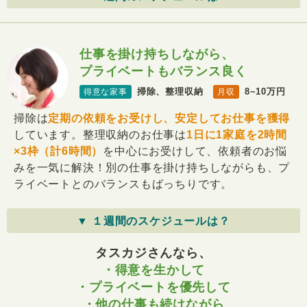
仕事を掛け持ちしながら、
プライベートもバランス良く
掃除、整理収納
8~10万円
得意な家事
月収
掃除は
定期の依頼をお受けし、安定してお仕事を獲得
しています。整理収納のお仕事は
1日に1家庭を2時間
×3枠（計6時間）
を中心にお受けして、依頼者のお悩
みを一気に解決！別の仕事を掛け持ちしながらも、プ
ライベートとのバランスもばっちりです。
▼ １週間のスケジュールは？
タスカジさんなら、
・得意を生かして
・プライベートを優先して
・他の仕事も続けながら