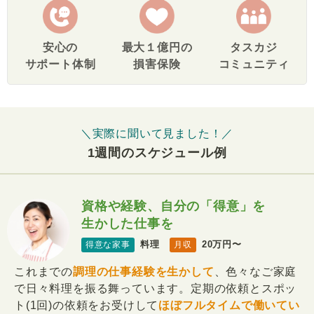
安心の
最大１億円の
タスカジ
サポート体制
損害保険
コミュニティ
＼実際に聞いて見ました！／
1週間のスケジュール例
資格や経験、自分の「得意」を
生かした仕事を
料理
20万円〜
得意な家事
月収
これまでの
調理の仕事経験を生かして
、色々なご家庭
で日々料理を振る舞っています。定期の依頼とスポッ
ト(1回)の依頼をお受けして
ほぼフルタイムで働いてい