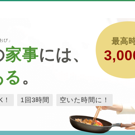
最高
るおび」
の
家事
には、
3,00
ある
。
K！
1回3時間
空いた時間に！