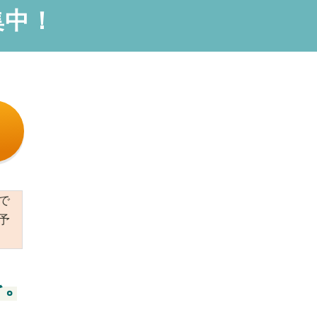
集中！
で
予
を。