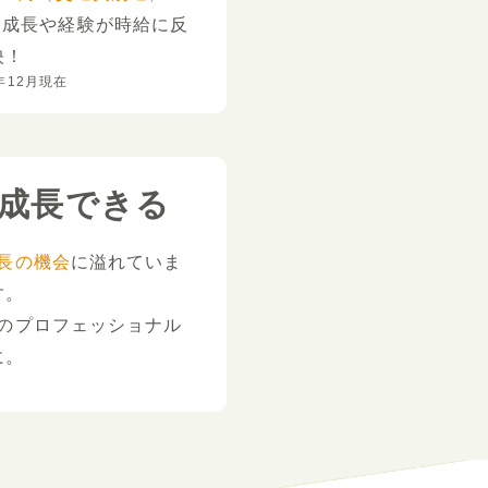
。
成長や経験が時給に反
映！
年12月現在
成長できる
長の機会
に溢れていま
す。
のプロフェッショナル
に。