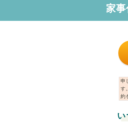
家事
申
す
約
い