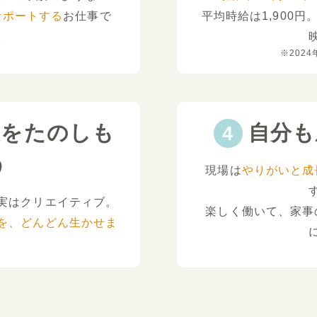
サポートする
お仕事で
平均時給は1,900円
。
※2024
夫をたのしも
自分も
う
現場は
やりがいと成
実はクリエイティブ。
楽しく働いて、家事
を、どんどん生かせま
。