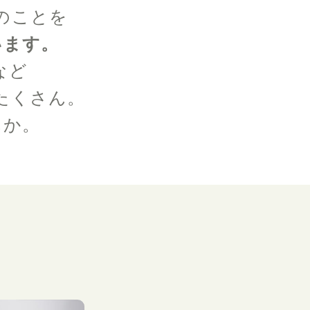
のことを
います。
など
たくさん。
んか。