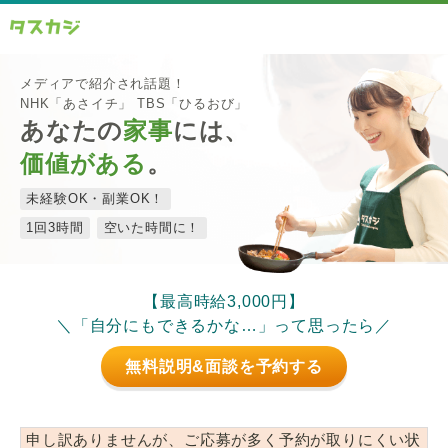
メディアで紹介され話題！
NHK「あさイチ」 TBS「ひるおび」
あなたの
家事
には、
価値がある
。
未経験OK・副業OK！
1回3時間
空いた時間に！
【最高時給3,000円】
＼「自分にもできるかな…」って思ったら／
無料説明&面談を予約する
申し訳ありませんが、ご応募が多く予約が取りにくい状