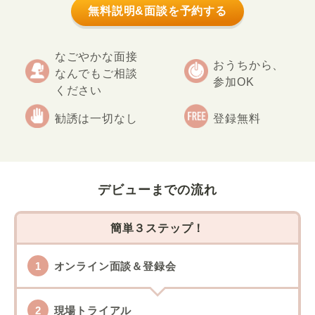
無料説明&面談を予約する
なごやかな面接
おうちから、
なんでもご相談
参加OK
ください
勧誘は一切なし
登録無料
デビューまでの流れ
簡単３ステップ！
オンライン面談＆登録会
現場トライアル