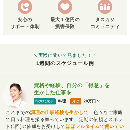
安心の
最大１億円の
タスカジ
サポート体制
損害保険
コミュニティ
＼実際に聞いて見ました！／
1週間のスケジュール例
資格や経験、自分の「得意」を
生かした仕事を
料理
20万円〜
得意な家事
月収
これまでの
調理の仕事経験を生かして
、色々なご家庭
で日々料理を振る舞っています。定期の依頼とスポッ
ト(1回)の依頼をお受けして
ほぼフルタイムで働いてい