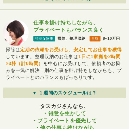
仕事を掛け持ちしながら、
プライベートもバランス良く
掃除、整理収納
8~10万円
得意な家事
月収
掃除は
定期の依頼をお受けし、安定してお仕事を獲得
しています。整理収納のお仕事は
1日に1家庭を2時間
×3枠（計6時間）
を中心にお受けして、依頼者のお悩
みを一気に解決！別の仕事を掛け持ちしながらも、プ
ライベートとのバランスもばっちりです。
▼ １週間のスケジュールは？
タスカジさんなら、
・得意を生かして
・プライベートを優先して
・他の仕事も続けながら