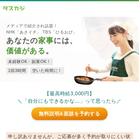
メディアで紹介され話題！
NHK「あさイチ」 TBS「ひるおび」
あなたの
家事
には、
価値がある
。
未経験OK・副業OK！
1回3時間
空いた時間に！
【最高時給3,000円】
＼「自分にもできるかな…」って思ったら／
無料説明&面談を予約する
申し訳ありませんが、ご応募が多く予約が取りにくい状