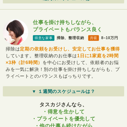
仕事を掛け持ちしながら、
プライベートもバランス良く
掃除、整理収納
8~10万円
得意な家事
月収
掃除は
定期の依頼をお受けし、安定してお仕事を獲得
しています。整理収納のお仕事は
1日に1家庭を2時間
×3枠（計6時間）
を中心にお受けして、依頼者のお悩
みを一気に解決！別の仕事を掛け持ちしながらも、プ
ライベートとのバランスもばっちりです。
▼ １週間のスケジュールは？
タスカジさんなら、
・得意を生かして
・プライベートを優先して
・他の仕事も続けながら