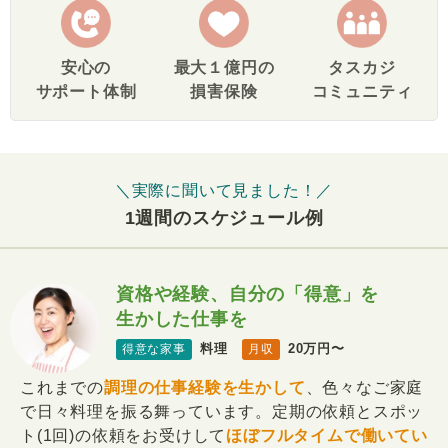
安心の
最大１億円の
タスカジ
サポート体制
損害保険
コミュニティ
＼実際に聞いて見ました！／
1週間のスケジュール例
資格や経験、自分の「得意」を
生かした仕事を
料理
20万円〜
得意な家事
月収
これまでの
調理の仕事経験を生かして
、色々なご家庭
で日々料理を振る舞っています。定期の依頼とスポッ
ト(1回)の依頼をお受けして
ほぼフルタイムで働いてい