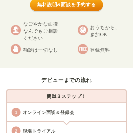
無料説明&面談を予約する
なごやかな面接
おうちから、
なんでもご相談
参加OK
ください
勧誘は一切なし
登録無料
デビューまでの流れ
簡単３ステップ！
オンライン面談＆登録会
現場トライアル