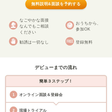
無料説明&面談を予約する
なごやかな面接
おうちから、
なんでもご相談
参加OK
ください
勧誘は一切なし
登録無料
デビューまでの流れ
簡単３ステップ！
オンライン面談＆登録会
現場トライアル