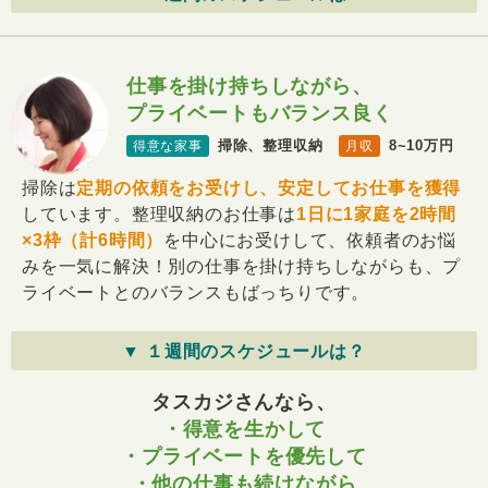
仕事を掛け持ちしながら、
プライベートもバランス良く
掃除、整理収納
8~10万円
得意な家事
月収
掃除は
定期の依頼をお受けし、安定してお仕事を獲得
しています。整理収納のお仕事は
1日に1家庭を2時間
×3枠（計6時間）
を中心にお受けして、依頼者のお悩
みを一気に解決！別の仕事を掛け持ちしながらも、プ
ライベートとのバランスもばっちりです。
▼ １週間のスケジュールは？
タスカジさんなら、
・得意を生かして
・プライベートを優先して
・他の仕事も続けながら