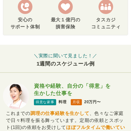
安心の
最大１億円の
タスカジ
サポート体制
損害保険
コミュニティ
＼実際に聞いて見ました！／
1週間のスケジュール例
資格や経験、自分の「得意」を
生かした仕事を
料理
20万円〜
得意な家事
月収
これまでの
調理の仕事経験を生かして
、色々なご家庭
で日々料理を振る舞っています。定期の依頼とスポッ
ト(1回)の依頼をお受けして
ほぼフルタイムで働いてい