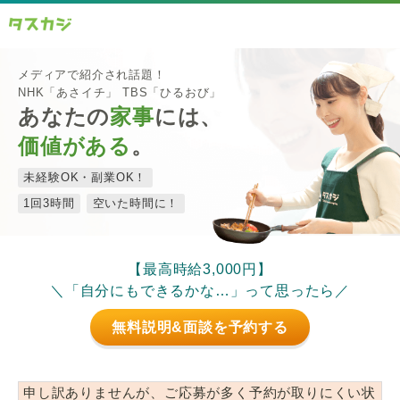
メディアで紹介され話題！
NHK「あさイチ」 TBS「ひるおび」
あなたの
家事
には、
価値がある
。
未経験OK・副業OK！
1回3時間
空いた時間に！
【最高時給3,000円】
＼「自分にもできるかな…」って思ったら／
無料説明&面談を予約する
申し訳ありませんが、ご応募が多く予約が取りにくい状