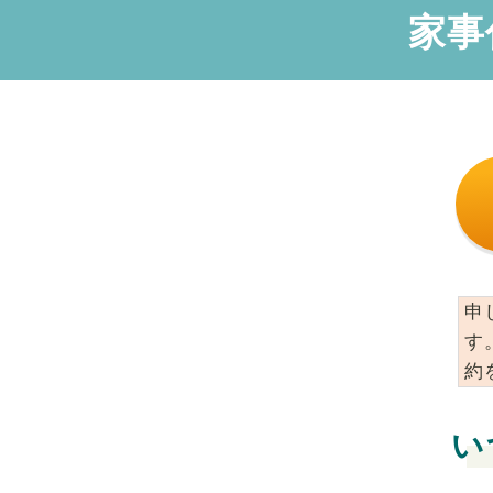
家事
申
す
約
い