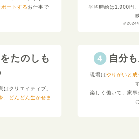
サポートする
お仕事で
平均時給は1,900円
。
※2024
夫をたのしも
自分も
う
現場は
やりがいと成
実はクリエイティブ。
楽しく働いて、家事
を、どんどん生かせま
。