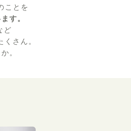
のことを
います。
など
たくさん。
んか。