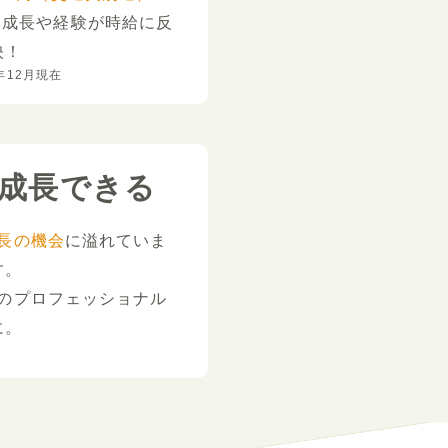
。
成長や経験が時給に反
映！
年12月現在
成長できる
長の機会
に溢れていま
す。
のプロフェッショナル
に。