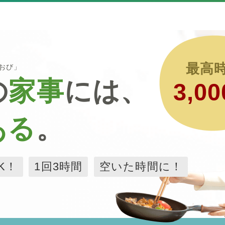
最高
るおび」
の
家事
には、
3,00
ある
。
K！
1回3時間
空いた時間に！