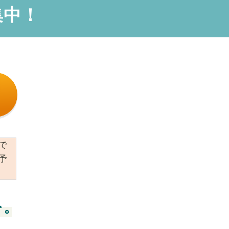
集中！
で
予
を。