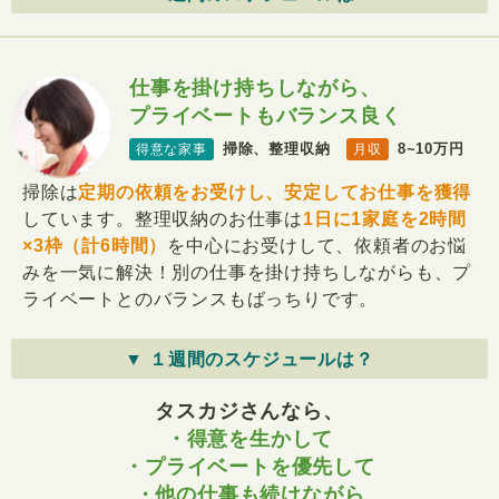
仕事を掛け持ちしながら、
プライベートもバランス良く
掃除、整理収納
8~10万円
得意な家事
月収
掃除は
定期の依頼をお受けし、安定してお仕事を獲得
しています。整理収納のお仕事は
1日に1家庭を2時間
×3枠（計6時間）
を中心にお受けして、依頼者のお悩
みを一気に解決！別の仕事を掛け持ちしながらも、プ
ライベートとのバランスもばっちりです。
▼ １週間のスケジュールは？
タスカジさんなら、
・得意を生かして
・プライベートを優先して
・他の仕事も続けながら