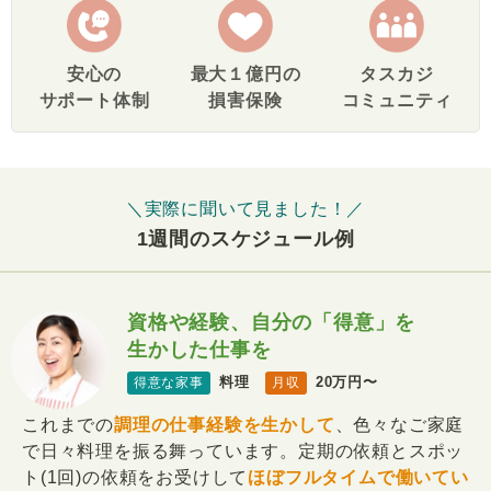
安心の
最大１億円の
タスカジ
サポート体制
損害保険
コミュニティ
＼実際に聞いて見ました！／
1週間のスケジュール例
資格や経験、自分の「得意」を
生かした仕事を
料理
20万円〜
得意な家事
月収
これまでの
調理の仕事経験を生かして
、色々なご家庭
で日々料理を振る舞っています。定期の依頼とスポッ
ト(1回)の依頼をお受けして
ほぼフルタイムで働いてい