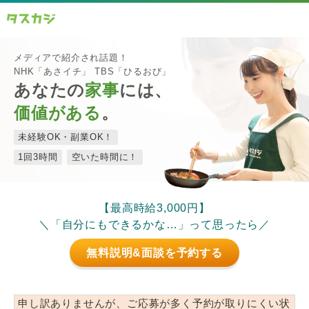
メディアで紹介され話題！
NHK「あさイチ」 TBS「ひるおび」
あなたの
家事
には、
価値がある
。
未経験OK・副業OK！
1回3時間
空いた時間に！
【最高時給3,000円】
＼「自分にもできるかな…」って思ったら／
無料説明&面談を予約する
申し訳ありませんが、ご応募が多く予約が取りにくい状