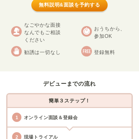
無料説明&面談を予約する
なごやかな面接
おうちから、
なんでもご相談
参加OK
ください
勧誘は一切なし
登録無料
デビューまでの流れ
簡単３ステップ！
オンライン面談＆登録会
現場トライアル