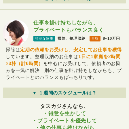
仕事を掛け持ちしながら、
プライベートもバランス良く
掃除、整理収納
8~10万円
得意な家事
月収
掃除は
定期の依頼をお受けし、安定してお仕事を獲得
しています。整理収納のお仕事は
1日に1家庭を2時間
×3枠（計6時間）
を中心にお受けして、依頼者のお悩
みを一気に解決！別の仕事を掛け持ちしながらも、プ
ライベートとのバランスもばっちりです。
▼ １週間のスケジュールは？
タスカジさんなら、
・得意を生かして
・プライベートを優先して
・他の仕事も続けながら