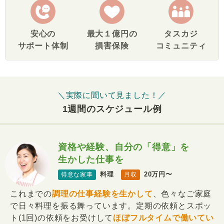
安心の
最大１億円の
タスカジ
サポート体制
損害保険
コミュニティ
＼実際に聞いて見ました！／
1週間のスケジュール例
資格や経験、自分の「得意」を
生かした仕事を
料理
20万円〜
得意な家事
月収
これまでの
調理の仕事経験を生かして
、色々なご家庭
で日々料理を振る舞っています。定期の依頼とスポッ
ト(1回)の依頼をお受けして
ほぼフルタイムで働いてい