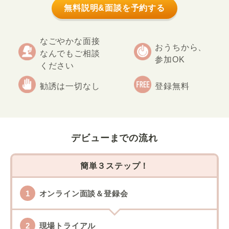
無料説明&面談を予約する
なごやかな面接
おうちから、
なんでもご相談
参加OK
ください
勧誘は一切なし
登録無料
デビューまでの流れ
簡単３ステップ！
オンライン面談＆登録会
現場トライアル