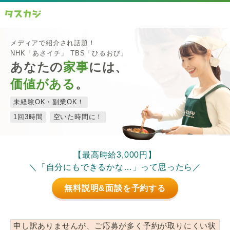
メディアで紹介され話題！
NHK「あさイチ」 TBS「ひるおび」
あなたの
家事
には、
価値がある
。
未経験OK・副業OK！
1回3時間
空いた時間に！
【最高時給3,000円】
＼「自分にもできるかな…」って思ったら／
無料説明&面談を予約する
申し訳ありませんが、ご応募が多く予約が取りにくい状