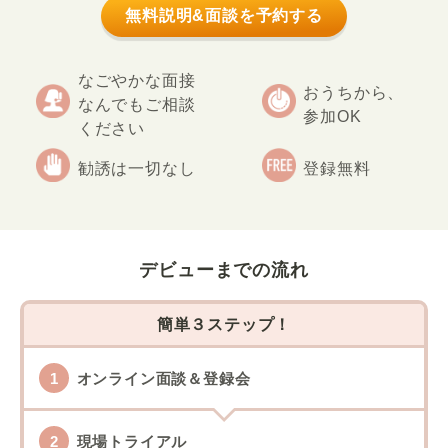
無料説明&面談を予約する
なごやかな面接
おうちから、
なんでもご相談
参加OK
ください
勧誘は一切なし
登録無料
デビューまでの流れ
簡単３ステップ！
オンライン面談＆登録会
現場トライアル