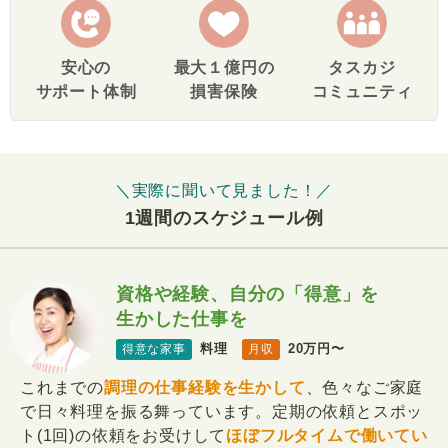
安心の
最大１億円の
タスカジ
サポート体制
損害保険
コミュニティ
＼実際に聞いて見ました！／
1週間のスケジュール例
資格や経験、自分の「得意」を
生かした仕事を
料理
20万円〜
得意な家事
月収
これまでの
調理の仕事経験を生かして
、色々なご家庭
で日々料理を振る舞っています。定期の依頼とスポッ
ト(1回)の依頼をお受けして
ほぼフルタイムで働いてい