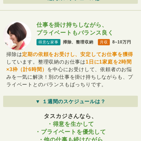
仕事を掛け持ちしながら、
プライベートもバランス良く
掃除、整理収納
8~10万円
得意な家事
月収
掃除は
定期の依頼をお受けし、安定してお仕事を獲得
しています。整理収納のお仕事は
1日に1家庭を2時間
×3枠（計6時間）
を中心にお受けして、依頼者のお悩
みを一気に解決！別の仕事を掛け持ちしながらも、プ
ライベートとのバランスもばっちりです。
▼ １週間のスケジュールは？
タスカジさんなら、
・得意を生かして
・プライベートを優先して
・他の仕事も続けながら