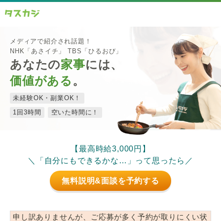
メディアで紹介され話題！
NHK「あさイチ」 TBS「ひるおび」
あなたの
家事
には、
価値がある
。
未経験OK・副業OK！
1回3時間
空いた時間に！
【最高時給3,000円】
＼「自分にもできるかな…」って思ったら／
無料説明&面談を予約する
申し訳ありませんが、ご応募が多く予約が取りにくい状