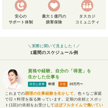
安心の
最大１億円の
タスカジ
サポート体制
損害保険
コミュニティ
＼実際に聞いて見ました！／
1週間のスケジュール例
資格や経験、自分の「得意」を
生かした仕事を
料理
20万円〜
得意な家事
月収
これまでの
調理の仕事経験を生かして
、色々なご家庭
で日々料理を振る舞っています。定期の依頼とスポッ
ト(1回)の依頼をお受けして
ほぼフルタイムで働いてい