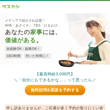
メディアで紹介され話題！
NHK「あさイチ」 TBS「ひるおび」
あなたの
家事
には、
価値がある
。
未経験OK・副業OK！
1回3時間
空いた時間に！
【最高時給3,000円】
＼「自分にもできるかな…」って思ったら／
無料説明&面談を予約する
申し訳ありませんが、ご応募が多く予約が取りにくい状