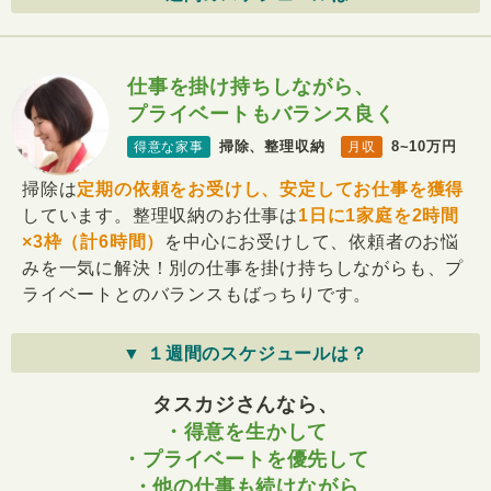
仕事を掛け持ちしながら、
プライベートもバランス良く
掃除、整理収納
8~10万円
得意な家事
月収
掃除は
定期の依頼をお受けし、安定してお仕事を獲得
しています。整理収納のお仕事は
1日に1家庭を2時間
×3枠（計6時間）
を中心にお受けして、依頼者のお悩
みを一気に解決！別の仕事を掛け持ちしながらも、プ
ライベートとのバランスもばっちりです。
▼ １週間のスケジュールは？
タスカジさんなら、
・得意を生かして
・プライベートを優先して
・他の仕事も続けながら