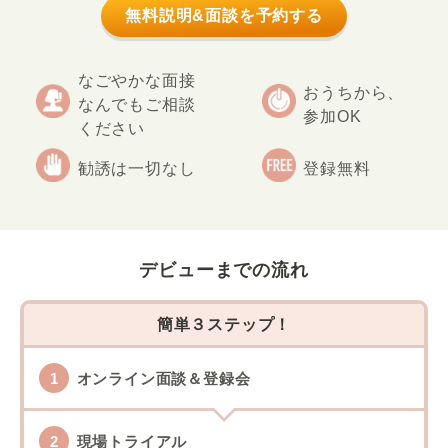
無料説明&面談を予約する
なごやかな面接
おうちから、
なんでもご相談
参加OK
ください
勧誘は一切なし
登録無料
デビューまでの流れ
簡単３ステップ！
オンライン面談＆登録会
現場トライアル