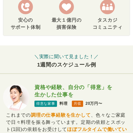
安心の
最大１億円の
タスカジ
サポート体制
損害保険
コミュニティ
＼実際に聞いて見ました！／
1週間のスケジュール例
資格や経験、自分の「得意」を
生かした仕事を
料理
20万円〜
得意な家事
月収
これまでの
調理の仕事経験を生かして
、色々なご家庭
で日々料理を振る舞っています。定期の依頼とスポッ
ト(1回)の依頼をお受けして
ほぼフルタイムで働いてい