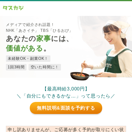
メディアで紹介され話題！
NHK「あさイチ」 TBS「ひるおび」
あなたの
家事
には、
価値がある
。
未経験OK・副業OK！
1回3時間
空いた時間に！
【最高時給3,000円】
＼「自分にもできるかな…」って思ったら／
無料説明&面談を予約する
申し訳ありませんが、ご応募が多く予約が取りにくい状