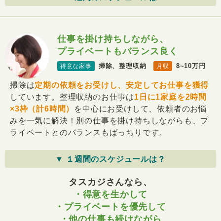
仕事を掛け持ちしながら、
プライベートもバランス良く
掃除、整理収納
8~10万円
得意な家事
月収
掃除は
定期の依頼をお受けし、安定してお仕事を獲得
しています。整理収納のお仕事は
1日に1家庭を2時間
×3枠（計6時間）
を中心にお受けして、依頼者のお悩
みを一気に解決！別の仕事を掛け持ちしながらも、プ
ライベートとのバランスもばっちりです。
▼ １週間のスケジュールは？
タスカジさんなら、
・得意を生かして
・プライベートを優先して
・他の仕事も続けながら