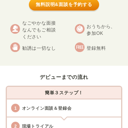
無料説明&面談を予約する
なごやかな面接
おうちから、
なんでもご相談
参加OK
ください
勧誘は一切なし
登録無料
デビューまでの流れ
簡単３ステップ！
オンライン面談＆登録会
現場トライアル