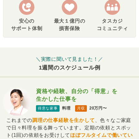
安心の
最大１億円の
タスカジ
サポート体制
損害保険
コミュニティ
＼実際に聞いて見ました！／
1週間のスケジュール例
資格や経験、自分の「得意」を
生かした仕事を
料理
20万円〜
得意な家事
月収
これまでの
調理の仕事経験を生かして
、色々なご家庭
で日々料理を振る舞っています。定期の依頼とスポッ
ト(1回)の依頼をお受けして
ほぼフルタイムで働いてい