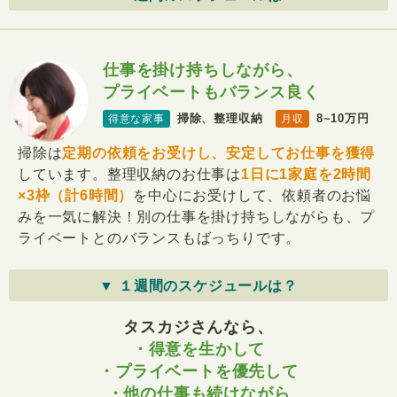
仕事を掛け持ちしながら、
プライベートもバランス良く
掃除、整理収納
8~10万円
得意な家事
月収
掃除は
定期の依頼をお受けし、安定してお仕事を獲得
しています。整理収納のお仕事は
1日に1家庭を2時間
×3枠（計6時間）
を中心にお受けして、依頼者のお悩
みを一気に解決！別の仕事を掛け持ちしながらも、プ
ライベートとのバランスもばっちりです。
▼ １週間のスケジュールは？
タスカジさんなら、
・得意を生かして
・プライベートを優先して
・他の仕事も続けながら