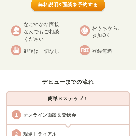
無料説明&面談を予約する
なごやかな面接
おうちから、
なんでもご相談
参加OK
ください
勧誘は一切なし
登録無料
デビューまでの流れ
簡単３ステップ！
オンライン面談＆登録会
現場トライアル