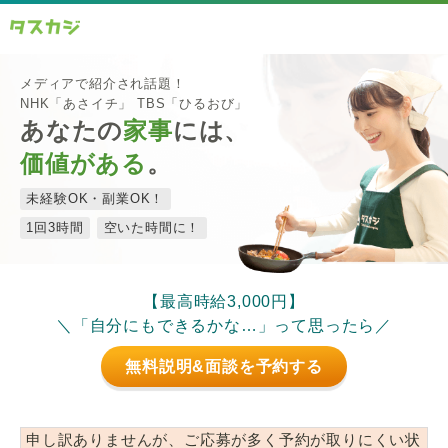
メディアで紹介され話題！
NHK「あさイチ」 TBS「ひるおび」
あなたの
家事
には、
価値がある
。
未経験OK・副業OK！
1回3時間
空いた時間に！
【最高時給3,000円】
＼「自分にもできるかな…」って思ったら／
無料説明&面談を予約する
申し訳ありませんが、ご応募が多く予約が取りにくい状