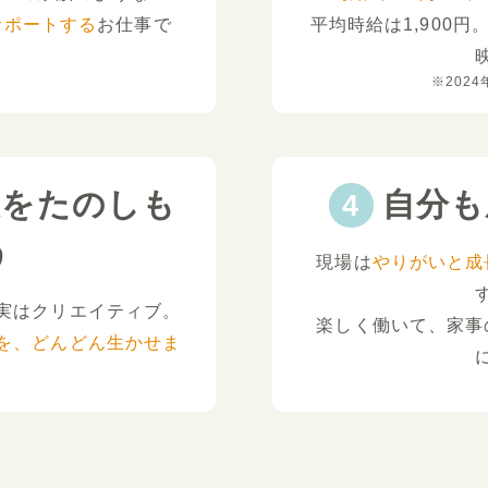
サポートする
お仕事で
平均時給は1,900円
。
※2024
夫をたのしも
自分も
う
現場は
やりがいと成
実はクリエイティブ。
楽しく働いて、家事
を、どんどん生かせま
。