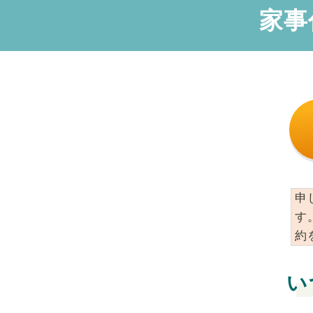
家事
申
す
約
い