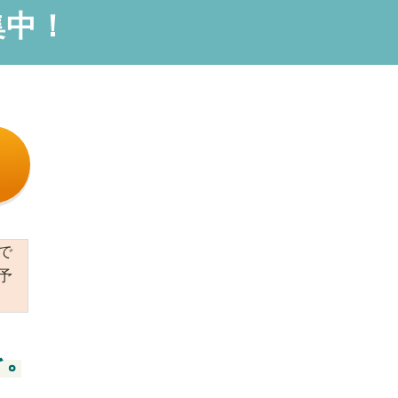
集中！
で
予
を。