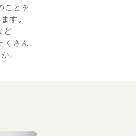
のことを
います。
など
たくさん。
んか。