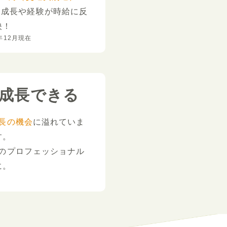
。
成長や経験が時給に反
映！
年12月現在
成長できる
長の機会
に溢れていま
す。
のプロフェッショナル
に。