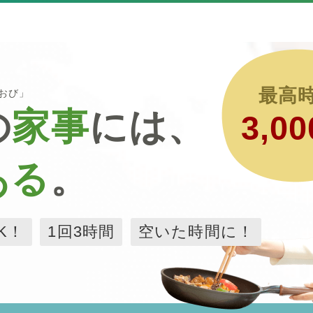
最高
るおび」
の
家事
には、
3,00
ある
。
K！
1回3時間
空いた時間に！