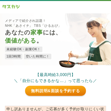
メディアで紹介され話題！
NHK「あさイチ」 TBS「ひるおび」
あなたの
家事
には、
価値がある
。
未経験OK・副業OK！
1回3時間
空いた時間に！
【最高時給3,000円】
＼「自分にもできるかな…」って思ったら／
無料説明&面談を予約する
申し訳ありませんが、ご応募が多く予約が取りにくい状