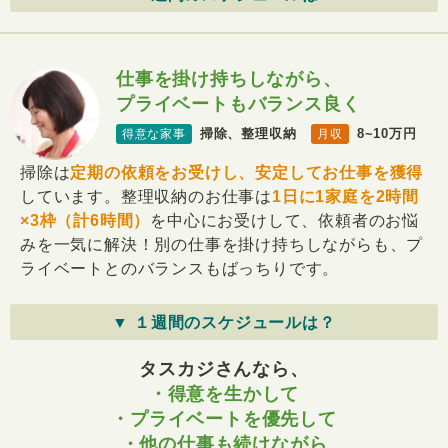
仕事を掛け持ちしながら、
プライベートもバランス良く
掃除、整理収納
8~10万円
得意な家事
月収
掃除は
定期の依頼をお受けし、安定してお仕事を獲得
しています。整理収納のお仕事は
1日に1家庭を2時間
×3枠（計6時間）
を中心にお受けして、依頼者のお悩
みを一気に解決！別の仕事を掛け持ちしながらも、プ
ライベートとのバランスもばっちりです。
▼ １週間のスケジュールは？
タスカジさんなら、
・得意を生かして
・プライベートを優先して
・他の仕事も続けながら