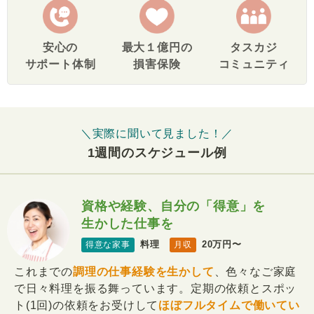
安心の
最大１億円の
タスカジ
サポート体制
損害保険
コミュニティ
＼実際に聞いて見ました！／
1週間のスケジュール例
資格や経験、自分の「得意」を
生かした仕事を
料理
20万円〜
得意な家事
月収
これまでの
調理の仕事経験を生かして
、色々なご家庭
で日々料理を振る舞っています。定期の依頼とスポッ
ト(1回)の依頼をお受けして
ほぼフルタイムで働いてい