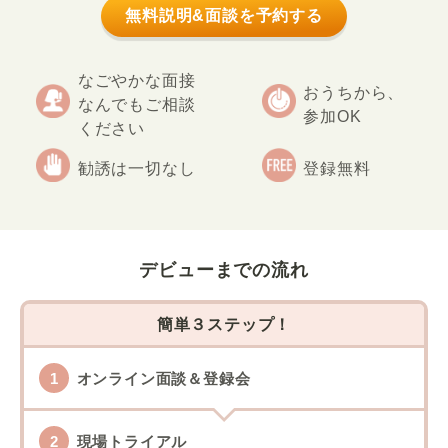
無料説明&面談を予約する
なごやかな面接
おうちから、
なんでもご相談
参加OK
ください
勧誘は一切なし
登録無料
デビューまでの流れ
簡単３ステップ！
オンライン面談＆登録会
現場トライアル