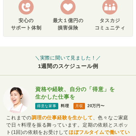
安心の
最大１億円の
タスカジ
サポート体制
損害保険
コミュニティ
＼実際に聞いて見ました！／
1週間のスケジュール例
資格や経験、自分の「得意」を
生かした仕事を
料理
20万円〜
得意な家事
月収
これまでの
調理の仕事経験を生かして
、色々なご家庭
で日々料理を振る舞っています。定期の依頼とスポッ
ト(1回)の依頼をお受けして
ほぼフルタイムで働いてい