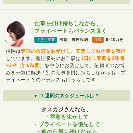
仕事を掛け持ちしながら、
プライベートもバランス良く
掃除、整理収納
8~10万円
得意な家事
月収
掃除は
定期の依頼をお受けし、安定してお仕事を獲得
しています。整理収納のお仕事は
1日に1家庭を2時間
×3枠（計6時間）
を中心にお受けして、依頼者のお悩
みを一気に解決！別の仕事を掛け持ちしながらも、プ
ライベートとのバランスもばっちりです。
▼ １週間のスケジュールは？
タスカジさんなら、
・得意を生かして
・プライベートを優先して
・他の仕事も続けながら