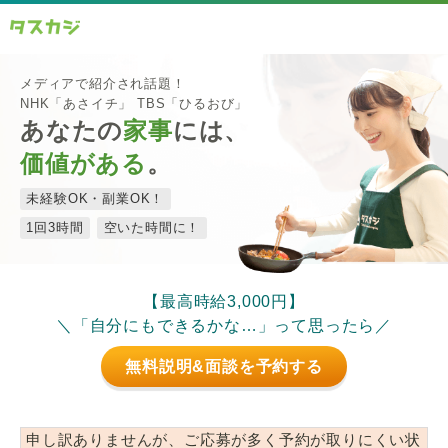
メディアで紹介され話題！
NHK「あさイチ」 TBS「ひるおび」
あなたの
家事
には、
価値がある
。
未経験OK・副業OK！
1回3時間
空いた時間に！
【最高時給3,000円】
＼「自分にもできるかな…」って思ったら／
無料説明&面談を予約する
申し訳ありませんが、ご応募が多く予約が取りにくい状