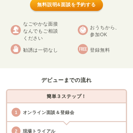
無料説明&面談を予約する
なごやかな面接
おうちから、
なんでもご相談
参加OK
ください
勧誘は一切なし
登録無料
デビューまでの流れ
簡単３ステップ！
オンライン面談＆登録会
現場トライアル