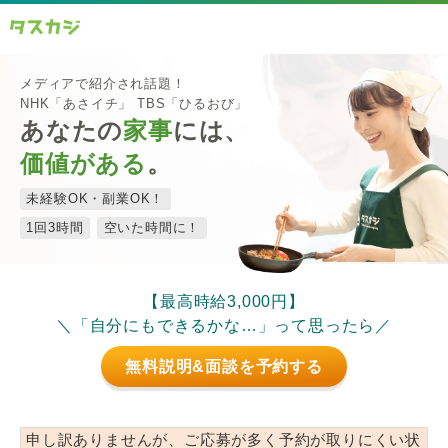
メディアで紹介され話題！
NHK「あさイチ」 TBS「ひるおび」
あなたの
家事
には、
価値がある
。
未経験OK・副業OK！
1回3時間
空いた時間に！
【最高時給3,000円】
＼「自分にもできるかな…」って思ったら／
無料説明&面談を予約する
申し訳ありませんが、ご応募が多く予約が取りにくい状