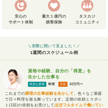
安心の
最大１億円の
タスカジ
サポート体制
損害保険
コミュニティ
＼実際に聞いて見ました！／
1週間のスケジュール例
資格や経験、自分の「得意」を
生かした仕事を
料理
20万円〜
得意な家事
月収
これまでの
調理の仕事経験を生かして
、色々なご家庭
で日々料理を振る舞っています。定期の依頼とスポッ
ト(1回)の依頼をお受けして
ほぼフルタイムで働いてい