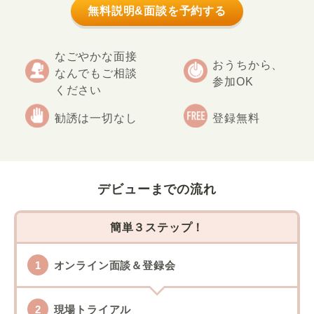
無料説明&面談を予約する
なごやかな面接
おうちから、
なんでもご相談
参加OK
ください
勧誘は一切なし
登録無料
デビューまでの流れ
簡単３ステップ！
オンライン面談＆登録会
現場トライアル