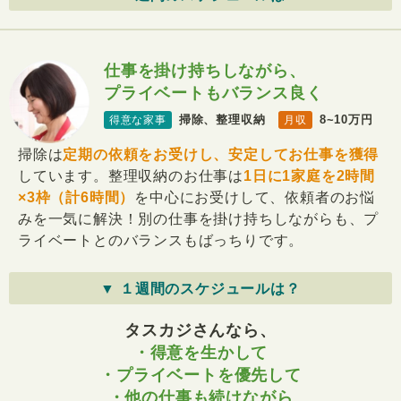
仕事を掛け持ちしながら、
プライベートもバランス良く
掃除、整理収納
8~10万円
得意な家事
月収
掃除は
定期の依頼をお受けし、安定してお仕事を獲得
しています。整理収納のお仕事は
1日に1家庭を2時間
×3枠（計6時間）
を中心にお受けして、依頼者のお悩
みを一気に解決！別の仕事を掛け持ちしながらも、プ
ライベートとのバランスもばっちりです。
▼ １週間のスケジュールは？
タスカジさんなら、
・得意を生かして
・プライベートを優先して
・他の仕事も続けながら