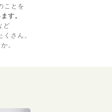
のことを
います。
など
たくさん。
んか。