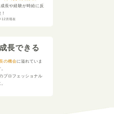
。
成長や経験が時給に反
映！
年12月現在
成長できる
長の機会
に溢れていま
す。
のプロフェッショナル
に。