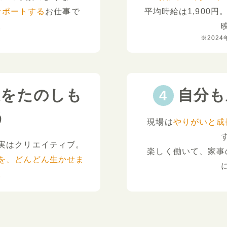
サポートする
お仕事で
平均時給は1,900円
。
※2024
夫をたのしも
自分も
う
現場は
やりがいと成
実はクリエイティブ。
楽しく働いて、家事
を、どんどん生かせま
。