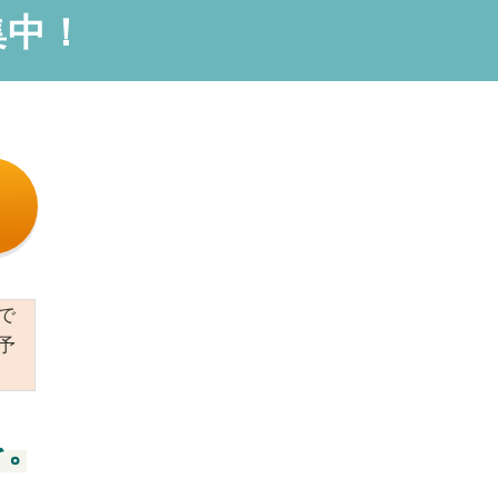
集中！
で
予
を。