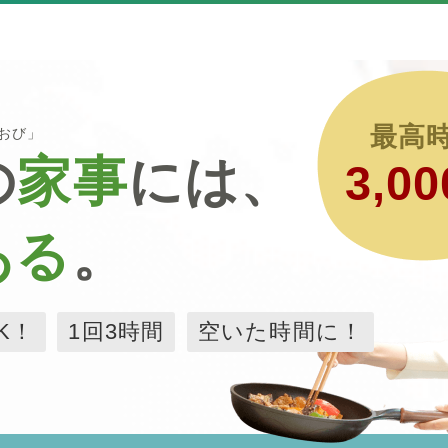
最高
るおび」
の
家事
には、
3,00
ある
。
K！
1回3時間
空いた時間に！