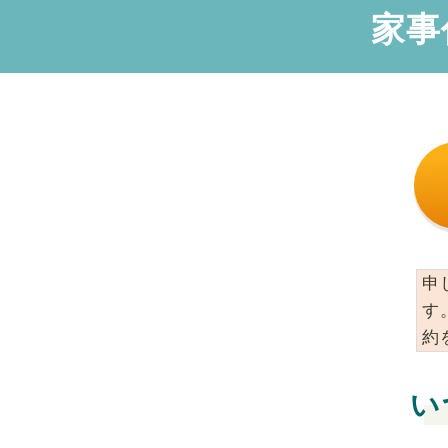
家事
申
す
約
い