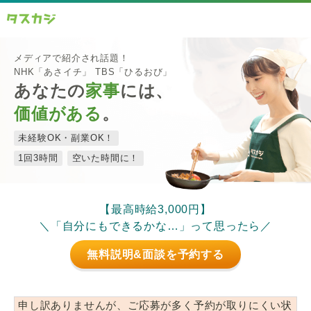
メディアで紹介され話題！
NHK「あさイチ」 TBS「ひるおび」
あなたの
家事
には、
価値がある
。
未経験OK・副業OK！
1回3時間
空いた時間に！
【最高時給3,000円】
＼「自分にもできるかな…」って思ったら／
無料説明&面談を予約する
申し訳ありませんが、ご応募が多く予約が取りにくい状