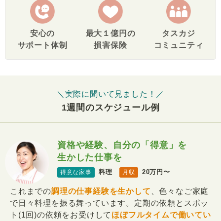
安心の
最大１億円の
タスカジ
サポート体制
損害保険
コミュニティ
＼実際に聞いて見ました！／
1週間のスケジュール例
資格や経験、自分の「得意」を
生かした仕事を
料理
20万円〜
得意な家事
月収
これまでの
調理の仕事経験を生かして
、色々なご家庭
で日々料理を振る舞っています。定期の依頼とスポッ
ト(1回)の依頼をお受けして
ほぼフルタイムで働いてい