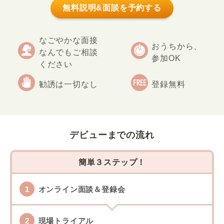
無料説明&面談を予約する
なごやかな面接
おうちから、
なんでもご相談
参加OK
ください
勧誘は一切なし
登録無料
デビューまでの流れ
簡単３ステップ！
オンライン面談＆登録会
現場トライアル