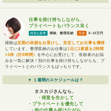
仕事を掛け持ちしながら、
プライベートもバランス良く
掃除、整理収納
8~10万円
得意な家事
月収
掃除は
定期の依頼をお受けし、安定してお仕事を獲得
しています。整理収納のお仕事は
1日に1家庭を2時間
×3枠（計6時間）
を中心にお受けして、依頼者のお悩
みを一気に解決！別の仕事を掛け持ちしながらも、プ
ライベートとのバランスもばっちりです。
▼ １週間のスケジュールは？
タスカジさんなら、
・得意を生かして
・プライベートを優先して
・他の仕事も続けながら