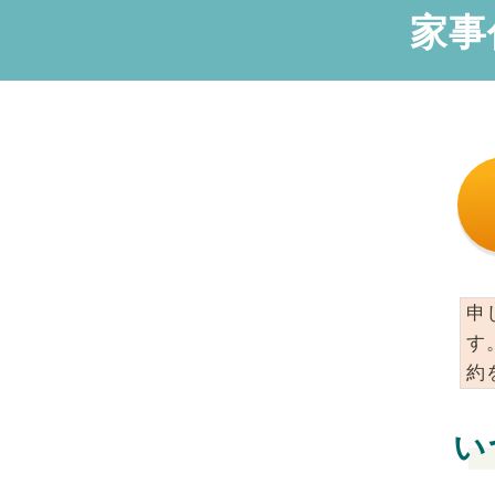
家事
申
す
約
い