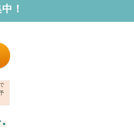
集中！
で
予
を。