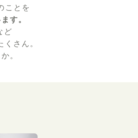
のことを
います。
など
たくさん。
んか。