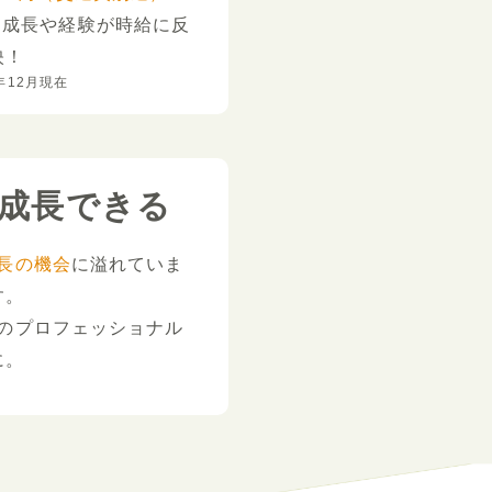
。
成長や経験が時給に反
映！
年12月現在
成長できる
長の機会
に溢れていま
す。
のプロフェッショナル
に。