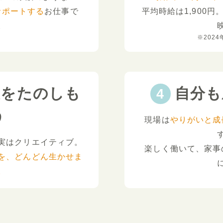
サポートする
お仕事で
平均時給は1,900円
。
※2024
夫をたのしも
自分も
う
現場は
やりがいと成
実はクリエイティブ。
楽しく働いて、家事
を、どんどん生かせま
。