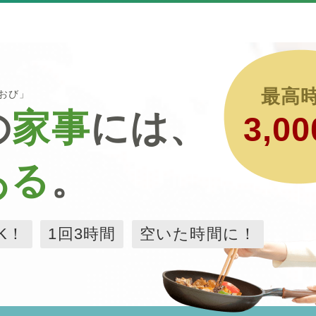
最高
るおび」
の
家事
には、
3,00
ある
。
K！
1回3時間
空いた時間に！