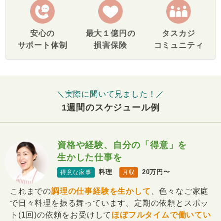
安心の
最大１億円の
タスカジ
サポート体制
損害保険
コミュニティ
＼実際に聞いて見ました！／
1週間のスケジュール例
資格や経験、自分の「得意」を
生かした仕事を
料理
20万円〜
得意な家事
月収
これまでの
調理の仕事経験を生かして
、色々なご家庭
で日々料理を振る舞っています。定期の依頼とスポッ
ト(1回)の依頼をお受けして
ほぼフルタイムで働いてい