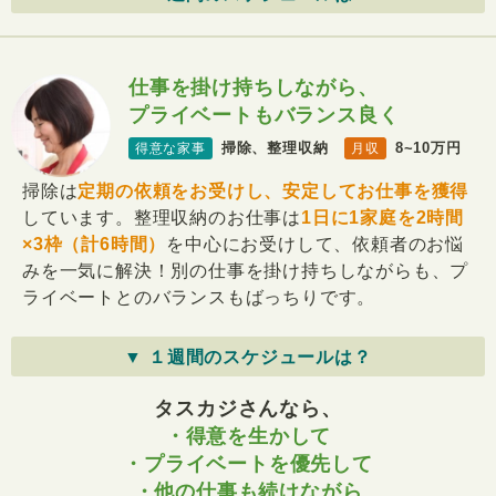
仕事を掛け持ちしながら、
プライベートもバランス良く
掃除、整理収納
8~10万円
得意な家事
月収
掃除は
定期の依頼をお受けし、安定してお仕事を獲得
しています。整理収納のお仕事は
1日に1家庭を2時間
×3枠（計6時間）
を中心にお受けして、依頼者のお悩
みを一気に解決！別の仕事を掛け持ちしながらも、プ
ライベートとのバランスもばっちりです。
▼ １週間のスケジュールは？
タスカジさんなら、
・得意を生かして
・プライベートを優先して
・他の仕事も続けながら