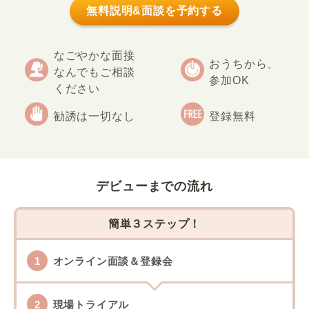
無料説明&面談を予約する
なごやかな面接
おうちから、
なんでもご相談
参加OK
ください
勧誘は一切なし
登録無料
デビューまでの流れ
簡単３ステップ！
オンライン面談＆登録会
現場トライアル