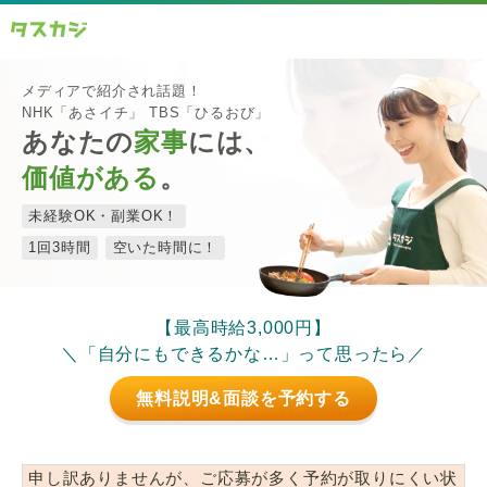
メディアで紹介され話題！
NHK「あさイチ」 TBS「ひるおび」
あなたの
家事
には、
価値がある
。
未経験OK・副業OK！
1回3時間
空いた時間に！
【最高時給3,000円】
＼「自分にもできるかな…」って思ったら／
無料説明&面談を予約する
申し訳ありませんが、ご応募が多く予約が取りにくい状