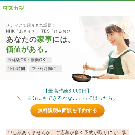
メディアで紹介され話題！
NHK「あさイチ」 TBS「ひるおび」
あなたの
家事
には、
価値がある
。
未経験OK・副業OK！
1回3時間
空いた時間に！
【最高時給3,000円】
＼「自分にもできるかな…」って思ったら／
無料説明&面談を予約する
申し訳ありませんが、ご応募が多く予約が取りにくい状