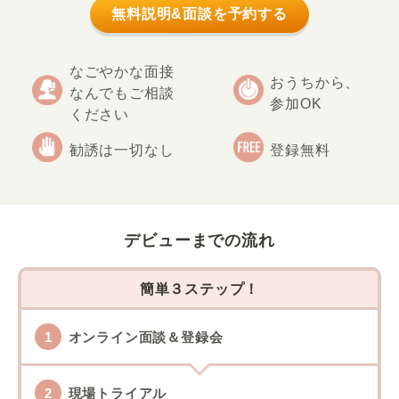
無料説明&面談を予約する
なごやかな面接
おうちから、
なんでもご相談
参加OK
ください
勧誘は一切なし
登録無料
デビューまでの流れ
簡単３ステップ！
オンライン面談＆登録会
現場トライアル