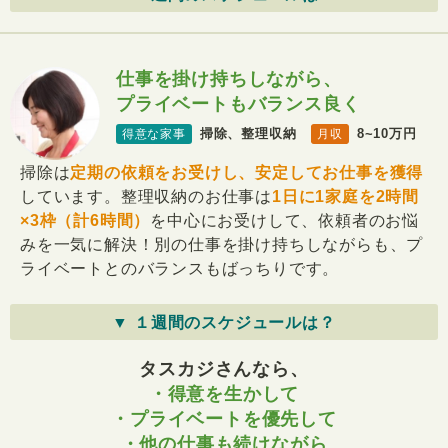
仕事を掛け持ちしながら、
プライベートもバランス良く
掃除、整理収納
8~10万円
得意な家事
月収
掃除は
定期の依頼をお受けし、安定してお仕事を獲得
しています。整理収納のお仕事は
1日に1家庭を2時間
×3枠（計6時間）
を中心にお受けして、依頼者のお悩
みを一気に解決！別の仕事を掛け持ちしながらも、プ
ライベートとのバランスもばっちりです。
▼ １週間のスケジュールは？
タスカジさんなら、
・得意を生かして
・プライベートを優先して
・他の仕事も続けながら