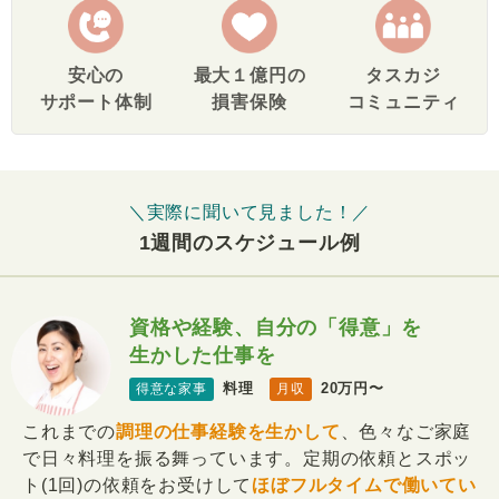
安心の
最大１億円の
タスカジ
サポート体制
損害保険
コミュニティ
＼実際に聞いて見ました！／
1週間のスケジュール例
資格や経験、自分の「得意」を
生かした仕事を
料理
20万円〜
得意な家事
月収
これまでの
調理の仕事経験を生かして
、色々なご家庭
で日々料理を振る舞っています。定期の依頼とスポッ
ト(1回)の依頼をお受けして
ほぼフルタイムで働いてい