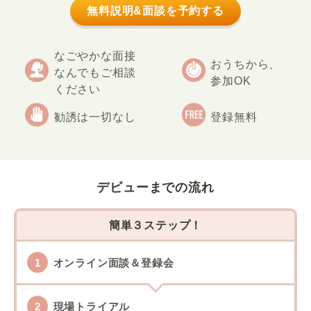
無料説明&面談を予約する
なごやかな面接
おうちから、
なんでもご相談
参加OK
ください
勧誘は一切なし
登録無料
デビューまでの流れ
簡単３ステップ！
オンライン面談＆登録会
現場トライアル