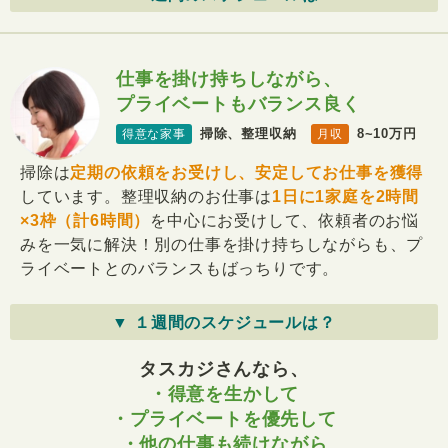
仕事を掛け持ちしながら、
プライベートもバランス良く
掃除、整理収納
8~10万円
得意な家事
月収
掃除は
定期の依頼をお受けし、安定してお仕事を獲得
しています。整理収納のお仕事は
1日に1家庭を2時間
×3枠（計6時間）
を中心にお受けして、依頼者のお悩
みを一気に解決！別の仕事を掛け持ちしながらも、プ
ライベートとのバランスもばっちりです。
▼ １週間のスケジュールは？
タスカジさんなら、
・得意を生かして
・プライベートを優先して
・他の仕事も続けながら