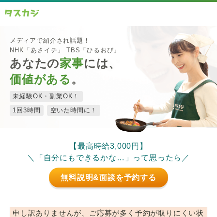
メディアで紹介され話題！
NHK「あさイチ」 TBS「ひるおび」
あなたの
家事
には、
価値がある
。
未経験OK・副業OK！
1回3時間
空いた時間に！
【最高時給3,000円】
＼「自分にもできるかな…」って思ったら／
無料説明&面談を予約する
申し訳ありませんが、ご応募が多く予約が取りにくい状