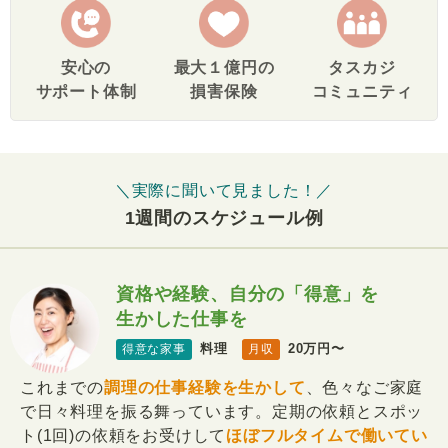
安心の
最大１億円の
タスカジ
サポート体制
損害保険
コミュニティ
＼実際に聞いて見ました！／
1週間のスケジュール例
資格や経験、自分の「得意」を
生かした仕事を
料理
20万円〜
得意な家事
月収
これまでの
調理の仕事経験を生かして
、色々なご家庭
で日々料理を振る舞っています。定期の依頼とスポッ
ト(1回)の依頼をお受けして
ほぼフルタイムで働いてい