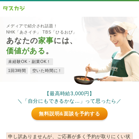
メディアで紹介され話題！
NHK「あさイチ」 TBS「ひるおび」
あなたの
家事
には、
価値がある
。
未経験OK・副業OK！
1回3時間
空いた時間に！
【最高時給3,000円】
＼「自分にもできるかな…」って思ったら／
無料説明&面談を予約する
申し訳ありませんが、ご応募が多く予約が取りにくい状