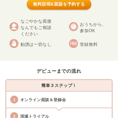
無料説明&面談を予約する
なごやかな面接
おうちから、
なんでもご相談
参加OK
ください
勧誘は一切なし
登録無料
デビューまでの流れ
簡単３ステップ！
オンライン面談＆登録会
現場トライアル