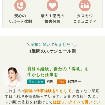
安心の
最大１億円の
タスカジ
サポート体制
損害保険
コミュニティ
＼実際に聞いて見ました！／
1週間のスケジュール例
資格や経験、自分の「得意」を
生かした仕事を
料理
20万円〜
得意な家事
月収
これまでの
調理の仕事経験を生かして
、色々なご家庭
で日々料理を振る舞っています。定期の依頼とスポッ
ト(1回)の依頼をお受けして
ほぼフルタイムで働いてい