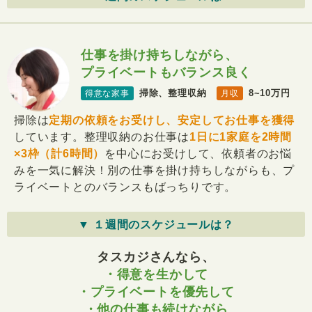
仕事を掛け持ちしながら、
プライベートもバランス良く
掃除、整理収納
8~10万円
得意な家事
月収
掃除は
定期の依頼をお受けし、安定してお仕事を獲得
しています。整理収納のお仕事は
1日に1家庭を2時間
×3枠（計6時間）
を中心にお受けして、依頼者のお悩
みを一気に解決！別の仕事を掛け持ちしながらも、プ
ライベートとのバランスもばっちりです。
▼ １週間のスケジュールは？
タスカジさんなら、
・得意を生かして
・プライベートを優先して
・他の仕事も続けながら