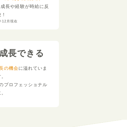
。
成長や経験が時給に反
映！
年12月現在
成長できる
長の機会
に溢れていま
す。
のプロフェッショナル
に。