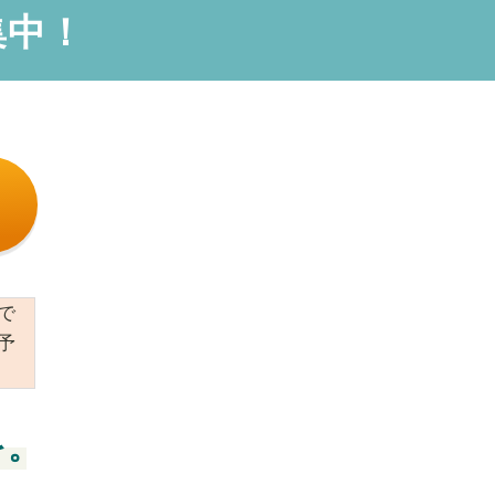
集中！
で
予
を。