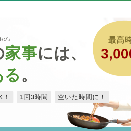
最高
るおび」
の
家事
には、
3,00
ある
。
K！
1回3時間
空いた時間に！