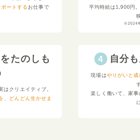
サポートする
お仕事で
平均時給は1,900円
。
※2024
夫をたのしも
自分も
う
現場は
やりがいと成
実はクリエイティブ。
楽しく働いて、家事
を、どんどん生かせま
。