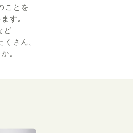
のことを
います。
など
たくさん。
んか。