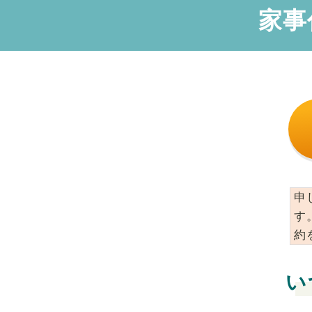
家事
申
す
約
い