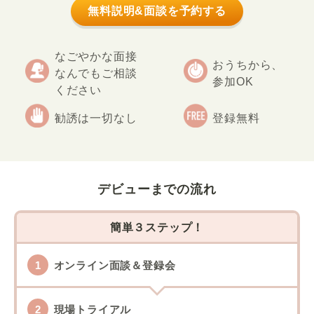
無料説明&面談を予約する
なごやかな面接
おうちから、
なんでもご相談
参加OK
ください
勧誘は一切なし
登録無料
デビューまでの流れ
簡単３ステップ！
オンライン面談＆登録会
現場トライアル