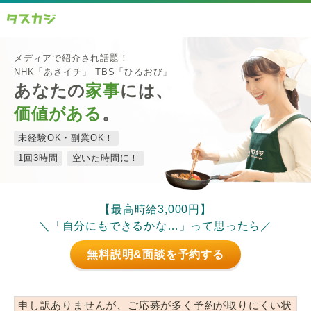
メディアで紹介され話題！
NHK「あさイチ」 TBS「ひるおび」
あなたの
家事
には、
価値がある
。
未経験OK・副業OK！
1回3時間
空いた時間に！
【最高時給3,000円】
＼「自分にもできるかな…」って思ったら／
無料説明&面談を予約する
申し訳ありませんが、ご応募が多く予約が取りにくい状