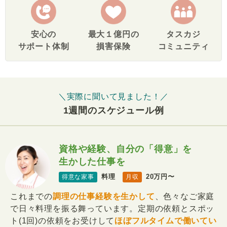
安心の
最大１億円の
タスカジ
サポート体制
損害保険
コミュニティ
＼実際に聞いて見ました！／
1週間のスケジュール例
資格や経験、自分の「得意」を
生かした仕事を
料理
20万円〜
得意な家事
月収
これまでの
調理の仕事経験を生かして
、色々なご家庭
で日々料理を振る舞っています。定期の依頼とスポッ
ト(1回)の依頼をお受けして
ほぼフルタイムで働いてい