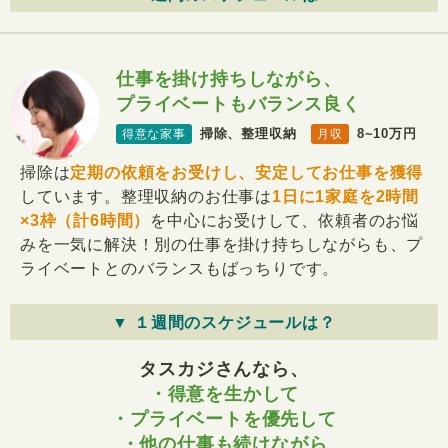
仕事を掛け持ちしながら、
プライベートもバランス良く
掃除、整理収納
8~10万円
得意な家事
月収
掃除は
定期の依頼をお受けし、安定してお仕事を獲得
しています。整理収納のお仕事は
1日に1家庭を2時間
×3枠（計6時間）
を中心にお受けして、依頼者のお悩
みを一気に解決！別の仕事を掛け持ちしながらも、プ
ライベートとのバランスもばっちりです。
▼ １週間のスケジュールは？
タスカジさんなら、
・得意を生かして
・プライベートを優先して
・他の仕事も続けながら