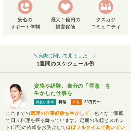
安心の
最大１億円の
タスカジ
サポート体制
損害保険
コミュニティ
＼実際に聞いて見ました！／
1週間のスケジュール例
資格や経験、自分の「得意」を
生かした仕事を
料理
20万円〜
得意な家事
月収
これまでの
調理の仕事経験を生かして
、色々なご家庭
で日々料理を振る舞っています。定期の依頼とスポッ
ト(1回)の依頼をお受けして
ほぼフルタイムで働いてい