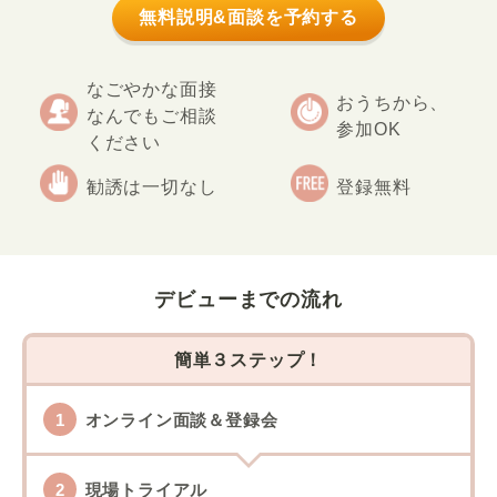
無料説明&面談を予約する
なごやかな面接
おうちから、
なんでもご相談
参加OK
ください
勧誘は一切なし
登録無料
デビューまでの流れ
簡単３ステップ！
オンライン面談＆登録会
現場トライアル