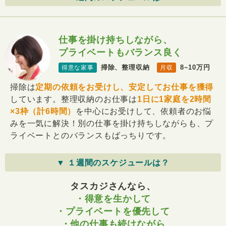
仕事を掛け持ちしながら、
プライベートもバランス良く
掃除、整理収納
8~10万円
得意な家事
月収
掃除は
定期の依頼をお受けし、安定してお仕事を獲得
しています。整理収納のお仕事は
1日に1家庭を2時間
×3枠（計6時間）
を中心にお受けして、依頼者のお悩
みを一気に解決！別の仕事を掛け持ちしながらも、プ
ライベートとのバランスもばっちりです。
▼ １週間のスケジュールは？
タスカジさんなら、
・得意を生かして
・プライベートを優先して
・他の仕事も続けながら