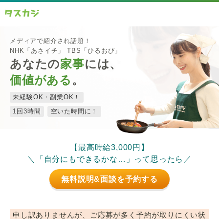
メディアで紹介され話題！
NHK「あさイチ」 TBS「ひるおび」
あなたの
家事
には、
価値がある
。
未経験OK・副業OK！
1回3時間
空いた時間に！
【最高時給3,000円】
＼「自分にもできるかな…」って思ったら／
無料説明&面談を予約する
申し訳ありませんが、ご応募が多く予約が取りにくい状