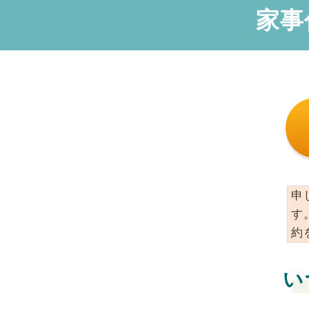
家事
申
す
約
い