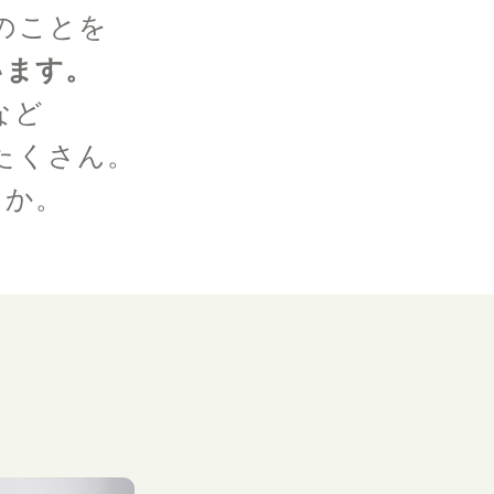
のことを
います。
など
たくさん。
んか。