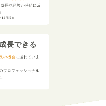
。
成長や経験が時給に反
映！
年12月現在
成長できる
長の機会
に溢れていま
す。
のプロフェッショナル
に。