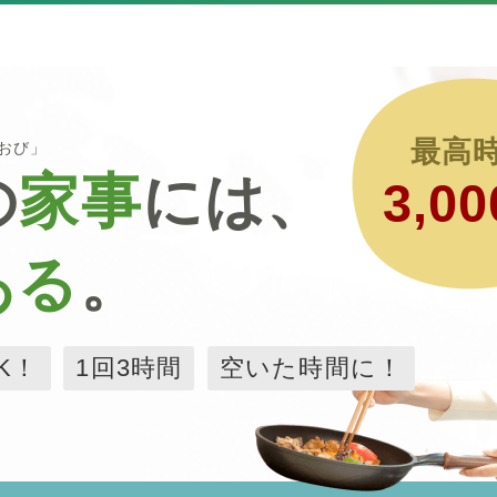
最高
るおび」
の
家事
には、
3,00
ある
。
K！
1回3時間
空いた時間に！