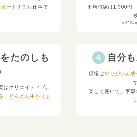
サポートする
お仕事で
平均時給は1,900円
。
※2024
夫をたのしも
自分も
う
現場は
やりがいと成
実はクリエイティブ。
楽しく働いて、家事
を、どんどん生かせま
。