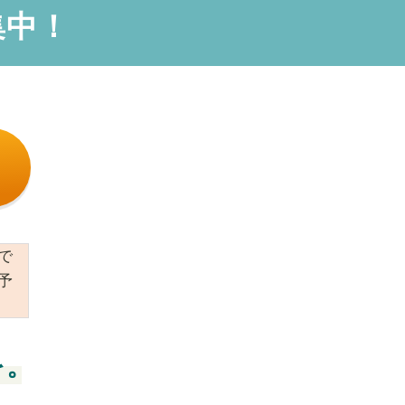
集中！
で
予
を。