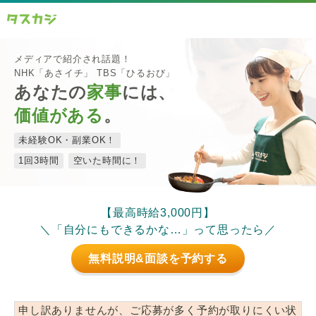
メディアで紹介され話題！
NHK「あさイチ」 TBS「ひるおび」
あなたの
家事
には、
価値がある
。
未経験OK・副業OK！
1回3時間
空いた時間に！
【最高時給3,000円】
＼「自分にもできるかな…」って思ったら／
無料説明&面談を予約する
申し訳ありませんが、ご応募が多く予約が取りにくい状