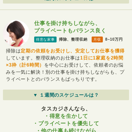
仕事を掛け持ちしながら、
プライベートもバランス良く
掃除、整理収納
8~10万円
得意な家事
月収
掃除は
定期の依頼をお受けし、安定してお仕事を獲得
しています。整理収納のお仕事は
1日に1家庭を2時間
×3枠（計6時間）
を中心にお受けして、依頼者のお悩
みを一気に解決！別の仕事を掛け持ちしながらも、プ
ライベートとのバランスもばっちりです。
▼ １週間のスケジュールは？
タスカジさんなら、
・得意を生かして
・プライベートを優先して
・他の仕事も続けながら