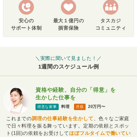
安心の
最大１億円の
タスカジ
サポート体制
損害保険
コミュニティ
＼実際に聞いて見ました！／
1週間のスケジュール例
資格や経験、自分の「得意」を
生かした仕事を
料理
20万円〜
得意な家事
月収
これまでの
調理の仕事経験を生かして
、色々なご家庭
で日々料理を振る舞っています。定期の依頼とスポッ
ト(1回)の依頼をお受けして
ほぼフルタイムで働いてい