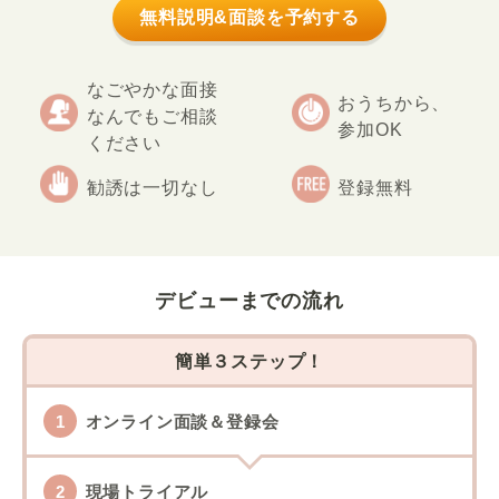
無料説明&面談を予約する
なごやかな面接
おうちから、
なんでもご相談
参加OK
ください
勧誘は一切なし
登録無料
デビューまでの流れ
簡単３ステップ！
オンライン面談＆登録会
現場トライアル