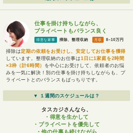
仕事を掛け持ちしながら、
プライベートもバランス良く
掃除、整理収納
8~10万円
得意な家事
月収
掃除は
定期の依頼をお受けし、安定してお仕事を獲得
しています。整理収納のお仕事は
1日に1家庭を2時間
×3枠（計6時間）
を中心にお受けして、依頼者のお悩
みを一気に解決！別の仕事を掛け持ちしながらも、プ
ライベートとのバランスもばっちりです。
▼ １週間のスケジュールは？
タスカジさんなら、
・得意を生かして
・プライベートを優先して
・他の仕事も続けながら