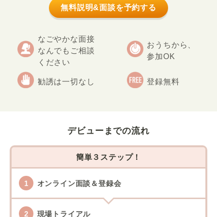
無料説明&面談を予約する
なごやかな面接
おうちから、
なんでもご相談
参加OK
ください
勧誘は一切なし
登録無料
デビューまでの流れ
簡単３ステップ！
オンライン面談＆登録会
現場トライアル