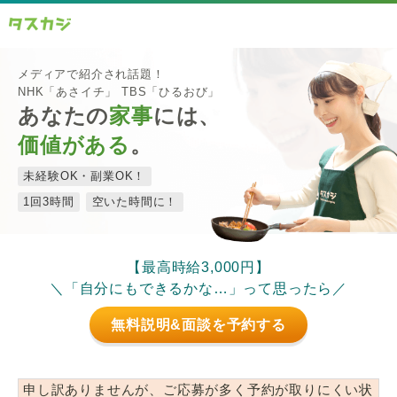
メディアで紹介され話題！
NHK「あさイチ」 TBS「ひるおび」
あなたの
家事
には、
価値がある
。
未経験OK・副業OK！
1回3時間
空いた時間に！
【最高時給3,000円】
＼「自分にもできるかな…」って思ったら／
無料説明&面談を予約する
申し訳ありませんが、ご応募が多く予約が取りにくい状