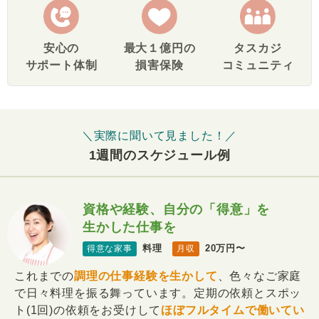
安心の
最大１億円の
タスカジ
サポート体制
損害保険
コミュニティ
＼実際に聞いて見ました！／
1週間のスケジュール例
資格や経験、自分の「得意」を
生かした仕事を
料理
20万円〜
得意な家事
月収
これまでの
調理の仕事経験を生かして
、色々なご家庭
で日々料理を振る舞っています。定期の依頼とスポッ
ト(1回)の依頼をお受けして
ほぼフルタイムで働いてい