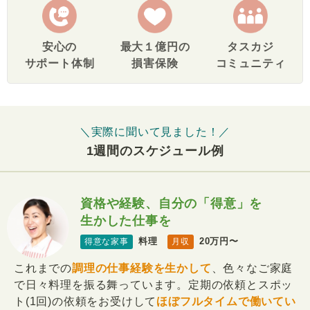
安心の
最大１億円の
タスカジ
サポート体制
損害保険
コミュニティ
＼実際に聞いて見ました！／
1週間のスケジュール例
資格や経験、自分の「得意」を
生かした仕事を
料理
20万円〜
得意な家事
月収
これまでの
調理の仕事経験を生かして
、色々なご家庭
で日々料理を振る舞っています。定期の依頼とスポッ
ト(1回)の依頼をお受けして
ほぼフルタイムで働いてい