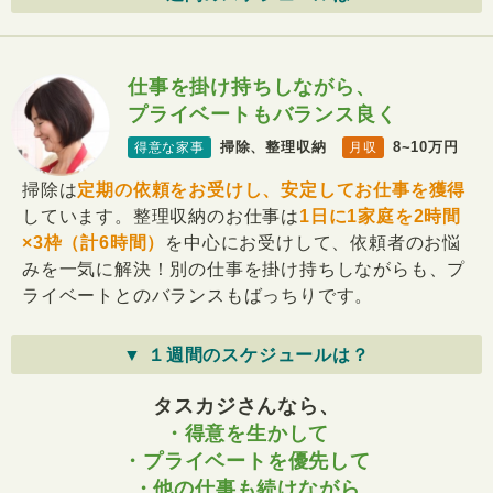
仕事を掛け持ちしながら、
プライベートもバランス良く
掃除、整理収納
8~10万円
得意な家事
月収
掃除は
定期の依頼をお受けし、安定してお仕事を獲得
しています。整理収納のお仕事は
1日に1家庭を2時間
×3枠（計6時間）
を中心にお受けして、依頼者のお悩
みを一気に解決！別の仕事を掛け持ちしながらも、プ
ライベートとのバランスもばっちりです。
▼ １週間のスケジュールは？
タスカジさんなら、
・得意を生かして
・プライベートを優先して
・他の仕事も続けながら