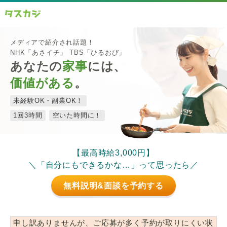
メディアで紹介され話題！
NHK「あさイチ」 TBS「ひるおび」
あなたの
家事
には、
価値がある
。
未経験OK・副業OK！
1回3時間
空いた時間に！
【最高時給3,000円】
＼「自分にもできるかな…」って思ったら／
無料説明&面談を予約する
申し訳ありませんが、ご応募が多く予約が取りにくい状