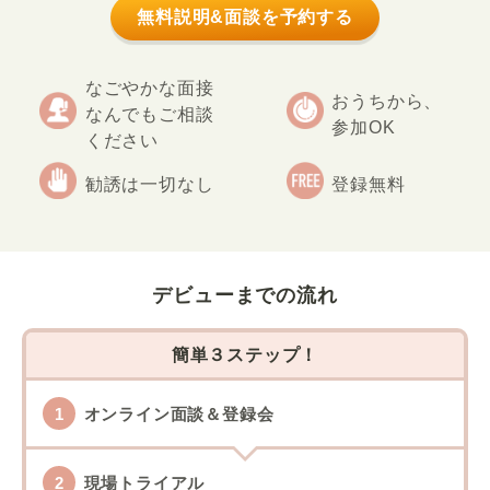
無料説明&面談を予約する
なごやかな面接
おうちから、
なんでもご相談
参加OK
ください
勧誘は一切なし
登録無料
デビューまでの流れ
簡単３ステップ！
オンライン面談＆登録会
現場トライアル