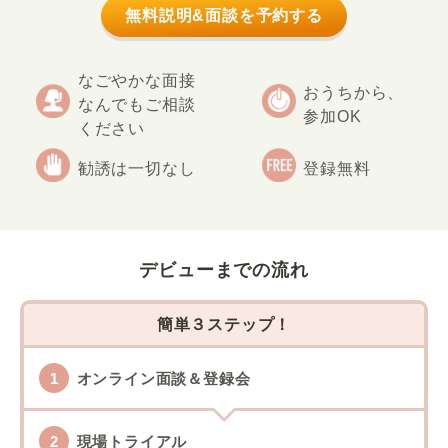
無料説明&面談を予約する
なごやかな面接
おうちから、
なんでもご相談
参加OK
ください
勧誘は一切なし
登録無料
デビューまでの流れ
簡単３ステップ！
オンライン面談＆登録会
現場トライアル