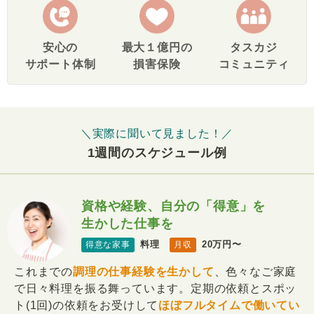
安心の
最大１億円の
タスカジ
サポート体制
損害保険
コミュニティ
＼実際に聞いて見ました！／
1週間のスケジュール例
資格や経験、自分の「得意」を
生かした仕事を
料理
20万円〜
得意な家事
月収
これまでの
調理の仕事経験を生かして
、色々なご家庭
で日々料理を振る舞っています。定期の依頼とスポッ
ト(1回)の依頼をお受けして
ほぼフルタイムで働いてい