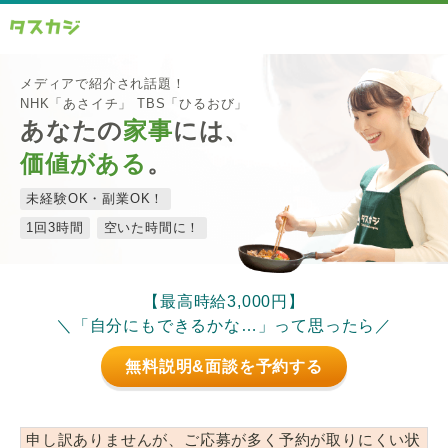
メディアで紹介され話題！
NHK「あさイチ」 TBS「ひるおび」
あなたの
家事
には、
価値がある
。
未経験OK・副業OK！
1回3時間
空いた時間に！
【最高時給3,000円】
＼「自分にもできるかな…」って思ったら／
無料説明&面談を予約する
申し訳ありませんが、ご応募が多く予約が取りにくい状