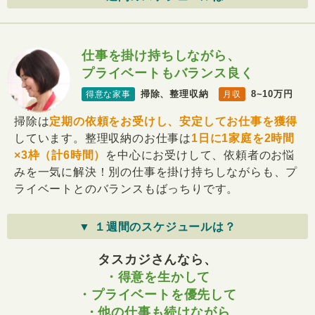
仕事を掛け持ちしながら、
プライベートもバランス良く
掃除、整理収納
8~10万円
得意な家事
月収
掃除は
定期の依頼をお受けし、安定してお仕事を獲得
しています。整理収納のお仕事は
1日に1家庭を2時間
×3枠（計6時間）
を中心にお受けして、依頼者のお悩
みを一気に解決！別の仕事を掛け持ちしながらも、プ
ライベートとのバランスもばっちりです。
▼ １週間のスケジュールは？
タスカジさんなら、
・得意を生かして
・プライベートを優先して
・他の仕事も続けながら