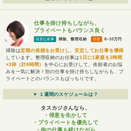
仕事を掛け持ちしながら、
プライベートもバランス良く
掃除、整理収納
8~10万円
得意な家事
月収
掃除は
定期の依頼をお受けし、安定してお仕事を獲得
しています。整理収納のお仕事は
1日に1家庭を2時間
×3枠（計6時間）
を中心にお受けして、依頼者のお悩
みを一気に解決！別の仕事を掛け持ちしながらも、プ
ライベートとのバランスもばっちりです。
▼ １週間のスケジュールは？
タスカジさんなら、
・得意を生かして
・プライベートを優先して
・他の仕事も続けながら