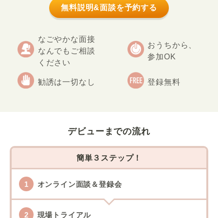
無料説明&面談を予約する
なごやかな面接
おうちから、
なんでもご相談
参加OK
ください
勧誘は一切なし
登録無料
デビューまでの流れ
簡単３ステップ！
オンライン面談＆登録会
現場トライアル