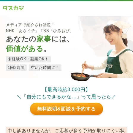
メディアで紹介され話題！
NHK「あさイチ」 TBS「ひるおび」
あなたの
家事
には、
価値がある
。
未経験OK・副業OK！
1回3時間
空いた時間に！
【最高時給3,000円】
＼「自分にもできるかな…」って思ったら／
無料説明&面談を予約する
申し訳ありませんが、ご応募が多く予約が取りにくい状