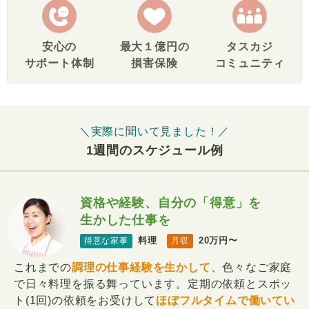
安心の
最大１億円の
タスカジ
サポート体制
損害保険
コミュニティ
＼実際に聞いて見ました！／
1週間のスケジュール例
資格や経験、自分の「得意」を
生かした仕事を
料理
20万円〜
得意な家事
月収
これまでの
調理の仕事経験を生かして
、色々なご家庭
で日々料理を振る舞っています。定期の依頼とスポッ
ト(1回)の依頼をお受けして
ほぼフルタイムで働いてい